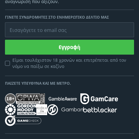
αναγνώριση που αξίζουν.
ΓΊΝΕΤΕ ΣΥΝΔΡΟΜΗΤΈΣ ΣΤΟ ΕΝΗΜΕΡΩΤΙΚΌ ΔΕΛΤΊΟ ΜΑΣ
Εισαγάγετε το email σας
Εγγραφή
Είμαι τουλάχιστον 18 χρονών και επιτρέπεται από τον
νόμο να παίξω σε καζίνο
ΠΑΊΖΕΤΕ ΥΠΕΎΘΥΝΑ ΚΑΙ ΜΕ ΜΈΤΡΟ.