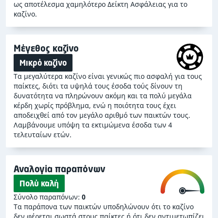
ως αποτέλεσμα χαμηλότερο Δείκτη Ασφάλειας για το
σας δημιουργήσουν κάποιο πρόβλημα, αν
καζίνο.
αποφασίσετε να επωφεληθείτε από τα μπόνους ή
τις προσφορές του καζίνο. Για αυτόν τον λόγο,
σας συμβουλεύουμε να βρείτε ένα άλλο καζίνο με
Μέγεθος καζίνο
δίκαιους κανόνες ή να δείξετε τουλάχιστον
Μικρό καζίνο
ιδιαίτερη προσοχή στους όρους και
Τα μεγαλύτερα καζίνο είναι γενικώς πιο ασφαλή για τους
προϋποθέσεις αυτού του καζίνο, αν αποφασίσετε
παίκτες, διότι τα υψηλά τους έσοδα τούς δίνουν τη
να παίξετε σε αυτό.
δυνατότητα να πληρώνουν ακόμη και τα πολύ μεγάλα
κέρδη χωρίς πρόβλημα, ενώ η ποιότητα τους έχει
αποδειχθεί από τον μεγάλο αριθμό των παικτών τους.
Το Azia Casino δεν έχει υποστήριξη πελατών.
Λαμβάνουμε υπόψη τα εκτιμώμενα έσοδα των 4
Θεωρούμε ότι αυτό είναι ένα μεγάλο πρόβλημα, διότι
τελευταίων ετών.
δεν υπάρχει δυνατότητα επικοινωνίας με
οποιονδήποτε από το καζίνο, που σημαίνει ότι δεν
είναι δυνατή η επίλυση οποιουδήποτε ζητήματος
Αναλογία παραπόνων
μπορεί να προκύψει.
Πολύ καλή
Όπως καταλαβαίνετε από όλες τις πληροφορίες που
Σύνολο παραπόνων:
0
συλλέξαμε στην αξιολόγησή μας για το Azia Casino,
Τα παράπονα των παικτών υποδηλώνουν ότι το καζίνο
δεν φέρεται σωστά στους παίκτες ή ότι δεν αντιμετωπίζει