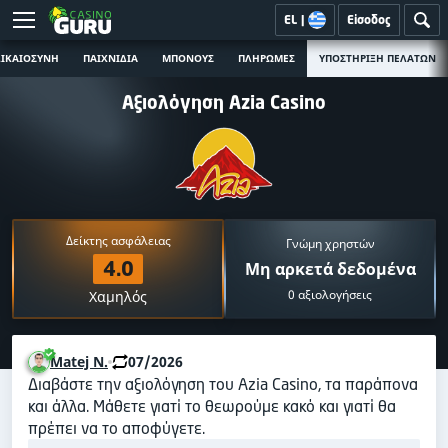
EL
|
Είσοδος
ΔΙΚΑΙΟΣΎΝΗ
ΠΑΙΧΝΊΔΙΑ
ΜΠΌΝΟΥΣ
ΠΛΗΡΩΜΈΣ
ΥΠΟΣΤΉΡΙΞΗ ΠΕΛΑΤΏΝ
Αξιολόγηση Azia Casino
Δείκτης ασφάλειας
Γνώμη χρηστών
4.0
Μη αρκετά δεδομένα
0 αξιολογήσεις
Χαμηλός
Matej N.
07/2026
Διαβάστε την αξιολόγηση του Azia Casino, τα παράπονα
και άλλα. Μάθετε γιατί το θεωρούμε κακό και γιατί θα
πρέπει να το αποφύγετε.