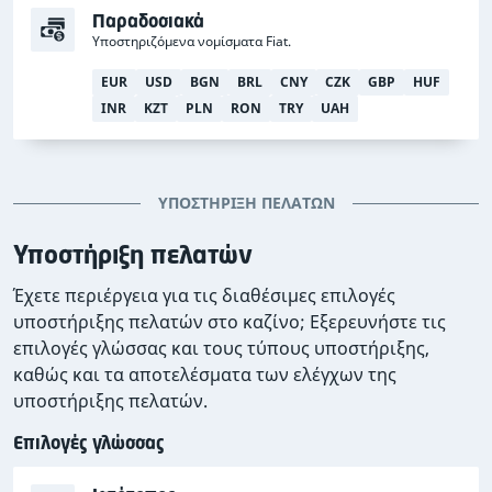
Παραδοσιακά
Υποστηριζόμενα νομίσματα Fiat.
EUR
USD
BGN
BRL
CNY
CZK
GBP
HUF
INR
KZT
PLN
RON
TRY
UAH
ΥΠΟΣΤΉΡΙΞΗ ΠΕΛΑΤΏΝ
Υποστήριξη πελατών
Έχετε περιέργεια για τις διαθέσιμες επιλογές
υποστήριξης πελατών στο καζίνο; Εξερευνήστε τις
επιλογές γλώσσας και τους τύπους υποστήριξης,
καθώς και τα αποτελέσματα των ελέγχων της
υποστήριξης πελατών.
Επιλογές γλώσσας