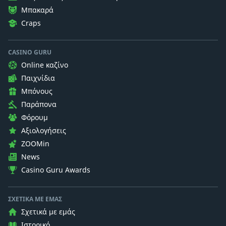
Μπακαρά
Craps
CASINO GURU
Online καζίνο
Παιχνίδια
Μπόνους
Παράπονα
Φόρουμ
Αξιολογήσεις
ZOOMin
News
Casino Guru Awards
ΣΧΕΤΙΚΆ ΜΕ ΕΜΆΣ
Σχετικά με εμάς
Ιστορικό