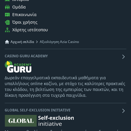
Ομάδα
Επικοινωνία
Όροι χρήσης
Χάρτης ιστότοπου
Αρχική σελίδα
Αξιολόγηση Azia Casino
CASINO GURU ACADEMY
Δωρεάν επαγγελματικά εκπαιδευτικά μαθήματα για
υπαλλήλους online καζίνο, με στόχο τις καλύτερες πρακτικές
του κλάδου, τη βελτίωση της εμπειρίας των παικτών, και τη
δίκαιη προσέγγιση στα τυχερά παιχνίδια.
GLOBAL SELF-EXCLUSION INITIATIVE