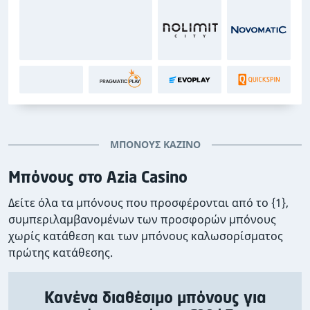
ΜΠΌΝΟΥΣ ΚΑΖΊΝΟ
Μπόνους στο Azia Casino
Δείτε όλα τα μπόνους που προσφέρονται από το {1},
συμπεριλαμβανομένων των προσφορών μπόνους
χωρίς κατάθεση και των μπόνους καλωσορίσματος
πρώτης κατάθεσης.
Κανένα διαθέσιμο μπόνους για