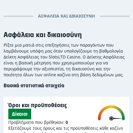
πλήρη αξιολόγησή μας παρακάτω, για να μάθετε
περισσότερα σχετικά με αυτό το καζίνο.
ΑΣΦΆΛΕΙΑ ΚΑΙ ΔΙΚΑΙΟΣΎΝΗ
Σύμφωνα με τις έρευνες και τους υπολογισμούς μας,
το SlotsLTD Casino είναι ένα
μικρότερο online καζίνο
όσον αφορά τα συνολικά έσοδα. Ανήκει σε μια ομάδα
Ασφάλεια και δικαιοσύνη
συσχετιζόμενων καζίνο. Ωστόσο, η ομάδα αυτή είναι
Ρίξτε μια ματιά στις επεξηγήσεις των παραγόντων που
ακόμη αρκετά μικρή, ακόμη και όταν αξιολογείται σε
λαμβάνουμε υπόψη μας όταν υπολογίζουμε τη βαθμολογία
συνολικό επίπεδο. Τα έσοδα ενός καζίνο είναι ένας
Δείκτη Ασφάλειας του SlotsLTD Casino. Ο Δείκτης Ασφάλειας
σημαντικός παράγοντας, καθώς τα μεγαλύτερα καζίνο
είναι η βασική μέτρηση που χρησιμοποιούμε για να
δεν έχουν συνήθως πρόβλημα να πληρώνουν τα
περιγράψουμε την αξιοπιστία, τη δικαιοσύνη και την
ποιότητα όλων των online καζίνο στη βάση δεδομένων μας.
μεγάλα κέρδη, ενώ τα μικρότερα καζίνο ενδεχομένως
να μην μπορούν να σας πληρώσουν αν καταφέρετε να
Βασικά στατιστικά στοιχεία
κερδίσετε ένα μεγάλο ποσό.
Αυτή τη στιγμή, έχουμε
1 άμεσα παράπονα για το
Όροι και προϋποθέσεις
συγκεκριμένο καζίνο
στη βάση δεδομένων μας,
Δίκαιοι
καθώς και
4 παράπονα για κάποια άλλα
Προβλήματα που βρέθηκαν:
0
συσχετιζόμενα καζίνο
. Εξαιτίας αυτών των
Εξετάζουμε τους όρους και τις προϋποθέσεις κάθε καζίνο
παραπόνων, δώσαμε σε αυτό το καζίνο
248