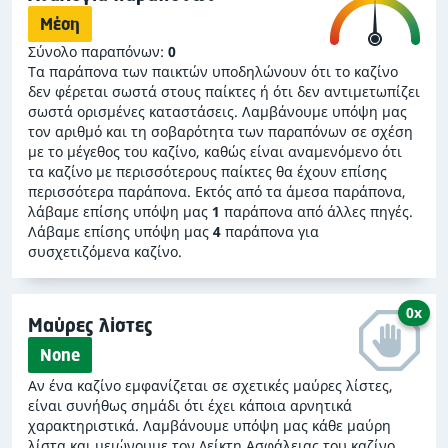
Μέση
Σύνολο παραπόνων:
0
Τα παράπονα των παικτών υποδηλώνουν ότι το καζίνο
δεν φέρεται σωστά στους παίκτες ή ότι δεν αντιμετωπίζει
σωστά ορισμένες καταστάσεις. Λαμβάνουμε υπόψη μας
τον αριθμό και τη σοβαρότητα των παραπόνων σε σχέση
με το μέγεθος του καζίνο, καθώς είναι αναμενόμενο ότι
τα καζίνο με περισσότερους παίκτες θα έχουν επίσης
περισσότερα παράπονα. Εκτός από τα άμεσα παράπονα,
λάβαμε επίσης υπόψη μας
1
παράπονα από άλλες πηγές.
Λάβαμε επίσης υπόψη μας
4
παράπονα για
συσχετιζόμενα καζίνο.
0x
Μαύρες λίστες
None
Αν ένα καζίνο εμφανίζεται σε σχετικές μαύρες λίστες,
είναι συνήθως σημάδι ότι έχει κάποια αρνητικά
χαρακτηριστικά. Λαμβάνουμε υπόψη μας κάθε μαύρη
λίστα και μειώνουμε τον Δείκτη Ασφάλειας του καζίνο