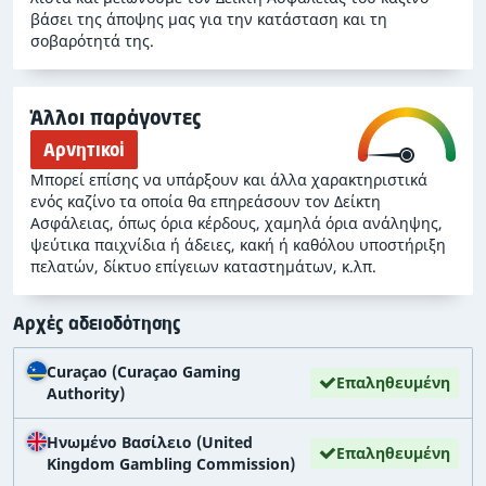
βάσει της άποψης μας για την κατάσταση και τη
σοβαρότητά της.
Άλλοι παράγοντες
Αρνητικοί
Μπορεί επίσης να υπάρξουν και άλλα χαρακτηριστικά
ενός καζίνο τα οποία θα επηρεάσουν τον Δείκτη
Ασφάλειας, όπως όρια κέρδους, χαμηλά όρια ανάληψης,
ψεύτικα παιχνίδια ή άδειες, κακή ή καθόλου υποστήριξη
πελατών, δίκτυο επίγειων καταστημάτων, κ.λπ.
Αρχές αδειοδότησης
Curaçao (Curaçao Gaming
Επαληθευμένη
Authority)
Ηνωμένο Βασίλειο (United
Επαληθευμένη
Kingdom Gambling Commission)