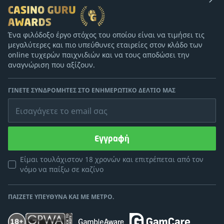
Ένα φιλόδοξο έργο στόχος του οποίου είναι να τιμήσει τις
μεγαλύτερες και πιο υπεύθυνες εταιρείες στον κλάδο των
online τυχερών παιχνιδιών και να τους αποδώσει την
αναγνώριση που αξίζουν.
ΓΊΝΕΤΕ ΣΥΝΔΡΟΜΗΤΈΣ ΣΤΟ ΕΝΗΜΕΡΩΤΙΚΌ ΔΕΛΤΊΟ ΜΑΣ
Εισαγάγετε το email σας
Εγγραφή
Είμαι τουλάχιστον 18 χρονών και επιτρέπεται από τον
νόμο να παίξω σε καζίνο
ΠΑΊΖΕΤΕ ΥΠΕΎΘΥΝΑ ΚΑΙ ΜΕ ΜΈΤΡΟ.