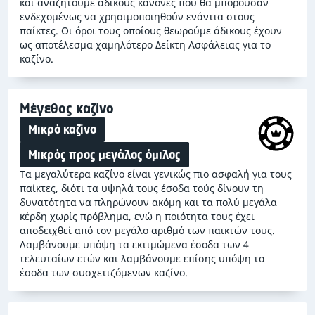
και αναζητούμε άδικους κανόνες που θα μπορούσαν
αρνητικούς πόντους συνολικά
, από τους οποίους οι
ενδεχομένως να χρησιμοποιηθούν ενάντια στους
168
αφορούν συσχετιζόμενα καζίνο. Μπορείτε να
παίκτες. Οι όροι τους οποίους θεωρούμε άδικους έχουν
βρείτε περισσότερες πληροφορίες σχετικά με όλα τα
ως αποτέλεσμα χαμηλότερο Δείκτη Ασφάλειας για το
καζίνο.
παράπονα και τους αρνητικούς πόντους στο τμήμα
«Επεξήγηση του Δείκτη ασφάλειας» αυτής της
αξιολόγησης.
Μέγεθος καζίνο
Όπως προαναφέραμε, έχουμε δώσει στο SlotsLTD
Μικρό καζίνο
Casino Δείκτη ασφαλείας κάτω από τον μέσο όρο. Αυτό
Μικρός προς μεγάλος όμιλος
σημαίνει ότι αν και δεν είναι ένα εντελώς κακό καζίνο,
έχει ορισμένα αρνητικά χαρακτηριστικά εξαιτίας των
Τα μεγαλύτερα καζίνο είναι γενικώς πιο ασφαλή για τους
παίκτες, διότι τα υψηλά τους έσοδα τούς δίνουν τη
οποίων σάς συμβουλεύουμε να βρείτε ένα καλύτερο
δυνατότητα να πληρώνουν ακόμη και τα πολύ μεγάλα
online καζίνο για παιχνίδι.
κέρδη χωρίς πρόβλημα, ενώ η ποιότητα τους έχει
αποδειχθεί από τον μεγάλο αριθμό των παικτών τους.
Λαμβάνουμε υπόψη τα εκτιμώμενα έσοδα των 4
τελευταίων ετών και λαμβάνουμε επίσης υπόψη τα
έσοδα των συσχετιζόμενων καζίνο.