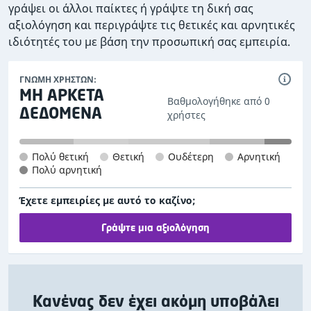
γράψει οι άλλοι παίκτες ή γράψτε τη δική σας
αξιολόγηση και περιγράψτε τις θετικές και αρνητικές
ιδιότητές του με βάση την προσωπική σας εμπειρία.
ΓΝΏΜΗ ΧΡΗΣΤΏΝ:
ΜΗ ΑΡΚΕΤΆ
Βαθμολογήθηκε από 0
ΔΕΔΟΜΈΝΑ
χρήστες
Πολύ θετική
Θετική
Ουδέτερη
Αρνητική
Πολύ αρνητική
Έχετε εμπειρίες με αυτό το καζίνο;
Γράψτε μια αξιολόγηση
Κανένας δεν έχει ακόμη υποβάλει