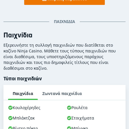
ΠΑΙΧΝΊΔΙΑ
Παιχνίδια
Εξερευνήστε τη συλλογή παιχνιδιών που διατίθεται στο
καζίνο Ninja Casino. Μάθετε τους τύπους παιχνιδιών που
είναι διαθέσιμα, τους υποστηριζόμενους παρόχους
παιχνιδιών και τους πιο δημοφιλείς τίτλους που είναι
διαθέσιμοι στο καζίνο.
Τύποι παιχνιδιών
Παιχνίδια
Ζωντανά παιχνίδια
Κουλοχέρηδες
Ρουλέτα
Μπλάκτζακ
Στοιχήματα
Βίντεο πόκερ
Μπίνγκο