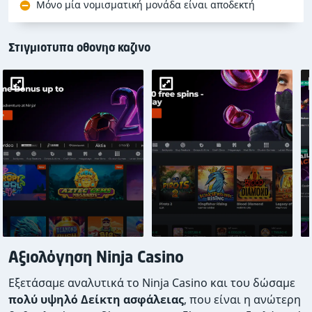
Μόνο μία νομισματική μονάδα είναι αποδεκτή
Στιγμιοτυπα οθονησ καζινο
Αξιολόγηση Ninja Casino
Εξετάσαμε αναλυτικά το Ninja Casino και του δώσαμε
πολύ υψηλό Δείκτη ασφάλειας
, που είναι η ανώτερη