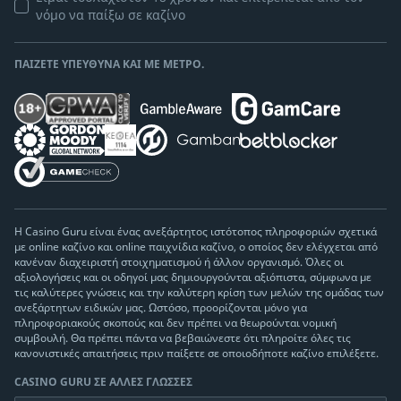
νόμο να παίξω σε καζίνο
ΠΑΊΖΕΤΕ ΥΠΕΎΘΥΝΑ ΚΑΙ ΜΕ ΜΈΤΡΟ.
Η Casino Guru είναι ένας ανεξάρτητος ιστότοπος πληροφοριών σχετικά
με online καζίνο και online παιχνίδια καζίνο, ο οποίος δεν ελέγχεται από
κανέναν διαχειριστή στοιχηματισμού ή άλλον οργανισμό. Όλες οι
αξιολογήσεις και οι οδηγοί μας δημιουργούνται αξιόπιστα, σύμφωνα με
τις καλύτερες γνώσεις και την καλύτερη κρίση των μελών της ομάδας των
ανεξάρτητων ειδικών μας. Ωστόσο, προορίζονται μόνο για
πληροφοριακούς σκοπούς και δεν πρέπει να θεωρούνται νομική
συμβουλή. Θα πρέπει πάντα να βεβαιώνεστε ότι πληροίτε όλες τις
κανονιστικές απαιτήσεις πριν παίξετε σε οποιοδήποτε καζίνο επιλέξετε.
CASINO GURU ΣΕ ΆΛΛΕΣ ΓΛΏΣΣΕΣ