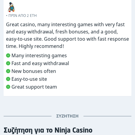
• ΠΡΙΝ ΑΠΌ 2 ΈΤΗ
Great casino, many interesting games with very fast
and easy withdrawal, fresh bonuses, and a good,
easy-to-use site. Good support too with fast response
time. Highly recommend!
Many interesting games
Fast and easy withdrawal
New bonuses often
Easy-to-use site
Great support team
ΣΥΖΉΤΗΣΗ
Συζήτηση για το Ninja Casino