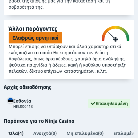
βάσει της άποψης μας για την κατάσταση και τη
σοβαρότητά της.
Άλλοι παράγοντες
Ελαφρώς αρνητικοί
Μπορεί επίσης να υπάρξουν και άλλα χαρακτηριστικά
ενός καζίνο τα οποία θα επηρεάσουν τον Δείκτη
Ασφάλειας, όπως όρια κέρδους, χαμηλά όρια ανάληψης,
ψεύτικα παιχνίδια ή άδειες, κακή ή καθόλου υποστήριξη
πελατών, δίκτυο επίγειων καταστημάτων, κ.λπ.
Αρχές αδειοδότησης
Εσθονία
Επαληθευμένη
HKL000413
Παράπονα για το Ninja Casino
Όλα
(4)
Ανοιχτά
(0)
Μη επιλυμένα
(0)
Επιλυμένα