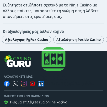
Συζητήστε οτιδήποτε σχετικό με το Ninja Casino με
άλλους παίκτες, μοιραστείτε τη γνώμη σας ή λάβετε
απαντήσεις στις ερωτήσεις σας.
Οι αξιολογήσεις μας άλλων καζίνο
Αξιολόγηση FgFox Casino
Αξιολόγηση Posido Casino
Casino Guru
ΑΚΟΛΟΥΘΉΣΤΕ ΜΑΣ
Θέλουμε να κατανοείτε τα τυχερά παιχνίδια.
ΟΔΗΓΌΣ ΤΥΧΕΡΏΝ ΠΑΙΧΝΙΔΙΏΝ
Πώς να επιλέξετε ένα online καζίνο