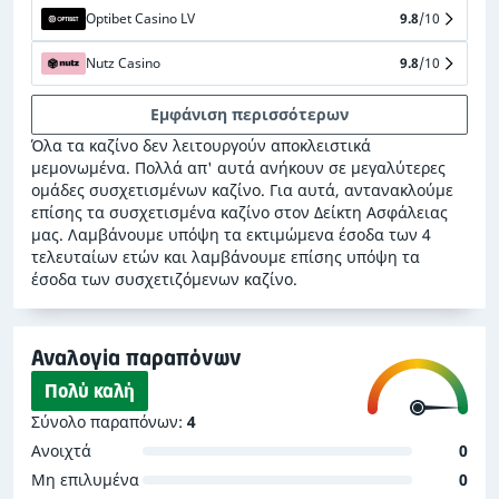
Optibet Casino LV
9.8
/10
Nutz Casino
9.8
/10
Εμφάνιση περισσότερων
Όλα τα καζίνο δεν λειτουργούν αποκλειστικά
μεμονωμένα. Πολλά απ' αυτά ανήκουν σε μεγαλύτερες
ομάδες συσχετισμένων καζίνο. Για αυτά, αντανακλούμε
επίσης τα συσχετισμένα καζίνο στον Δείκτη Ασφάλειας
μας. Λαμβάνουμε υπόψη τα εκτιμώμενα έσοδα των 4
τελευταίων ετών και λαμβάνουμε επίσης υπόψη τα
έσοδα των συσχετιζόμενων καζίνο.
Αναλογία παραπόνων
Πολύ καλή
Σύνολο παραπόνων:
4
Ανοιχτά
0
Μη επιλυμένα
0