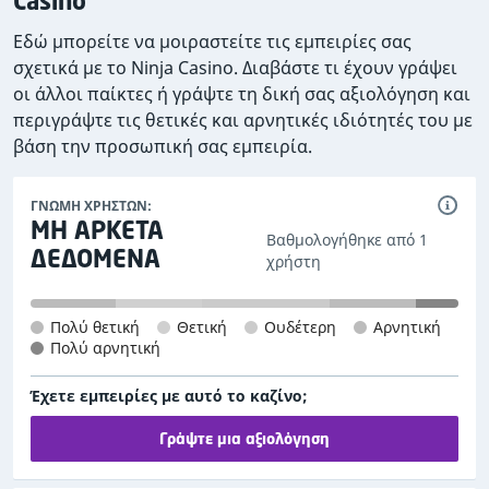
Casino
Εδώ μπορείτε να μοιραστείτε τις εμπειρίες σας
σχετικά με το Ninja Casino. Διαβάστε τι έχουν γράψει
οι άλλοι παίκτες ή γράψτε τη δική σας αξιολόγηση και
περιγράψτε τις θετικές και αρνητικές ιδιότητές του με
βάση την προσωπική σας εμπειρία.
ΓΝΏΜΗ ΧΡΗΣΤΏΝ:
ΜΗ ΑΡΚΕΤΆ
Βαθμολογήθηκε από 1
ΔΕΔΟΜΈΝΑ
χρήστη
Πολύ θετική
Θετική
Ουδέτερη
Αρνητική
Πολύ αρνητική
Έχετε εμπειρίες με αυτό το καζίνο;
Γράψτε μια αξιολόγηση