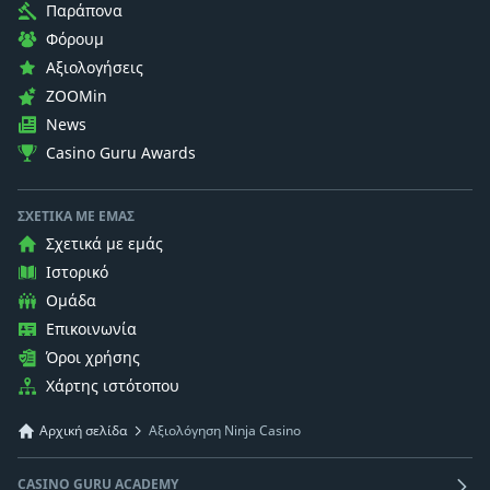
Παράπονα
Φόρουμ
Αξιολογήσεις
ZOOMin
News
Casino Guru Awards
ΣΧΕΤΙΚΆ ΜΕ ΕΜΆΣ
Σχετικά με εμάς
Ιστορικό
Ομάδα
Επικοινωνία
Όροι χρήσης
Χάρτης ιστότοπου
Αρχική σελίδα
Αξιολόγηση Ninja Casino
CASINO GURU ACADEMY