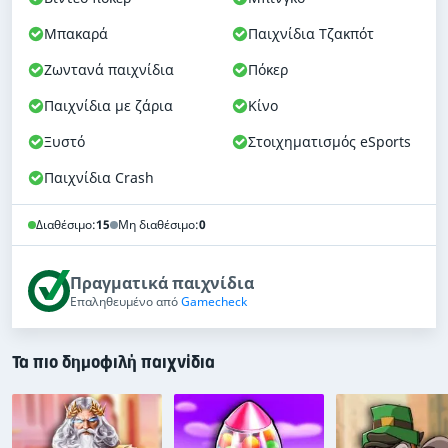
Μπακαρά
Παιχνίδια Τζακπότ
Ζωντανά παιχνίδια
Πόκερ
Παιχνίδια με ζάρια
Κίνο
Ξυστό
Στοιχηματισμός eSports
Παιχνίδια Crash
Διαθέσιμο:
15
Μη διαθέσιμο:
0
Πραγματικά παιχνίδια
Επαληθευμένο από
Gamecheck
Τα πιο δημοφιλή παιχνίδια