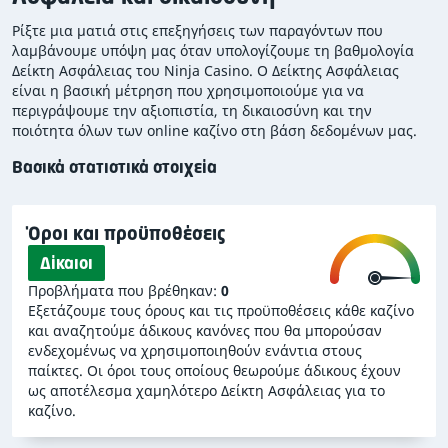
Ρίξτε μια ματιά στις επεξηγήσεις των παραγόντων που
λαμβάνουμε υπόψη μας όταν υπολογίζουμε τη βαθμολογία
Δείκτη Ασφάλειας του Ninja Casino. Ο Δείκτης Ασφάλειας
είναι η βασική μέτρηση που χρησιμοποιούμε για να
περιγράψουμε την αξιοπιστία, τη δικαιοσύνη και την
ποιότητα όλων των online καζίνο στη βάση δεδομένων μας.
Βασικά στατιστικά στοιχεία
Όροι και προϋποθέσεις
Δίκαιοι
Προβλήματα που βρέθηκαν:
0
Εξετάζουμε τους όρους και τις προϋποθέσεις κάθε καζίνο
και αναζητούμε άδικους κανόνες που θα μπορούσαν
ενδεχομένως να χρησιμοποιηθούν ενάντια στους
παίκτες. Οι όροι τους οποίους θεωρούμε άδικους έχουν
ως αποτέλεσμα χαμηλότερο Δείκτη Ασφάλειας για το
καζίνο.