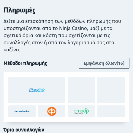
Πληρωμές
Δείτε μια επισκόπηση των μεθόδων πληρωμής που
υποστηρίζονται από το Ninja Casino, μαζί με τα
σχετικά όρια και κόστη που σχετίζονται με τις
συναλλαγές στον ή από τον λογαριασμό σας στο
καζίνο.
Μέθοδοι πληρωμής
Εμφάνιση όλων
(16)
Όρια συναλλαγών