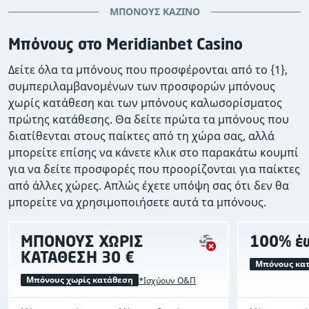
ΜΠΌΝΟΥΣ ΚΑΖΊΝΟ
Μπόνους στο Meridianbet Casino
Δείτε όλα τα μπόνους που προσφέρονται από το {1},
συμπεριλαμβανομένων των προσφορών μπόνους
χωρίς κατάθεση και των μπόνους καλωσορίσματος
πρώτης κατάθεσης. Θα δείτε πρώτα τα μπόνους που
διατίθενται στους παίκτες από τη χώρα σας, αλλά
μπορείτε επίσης να κάνετε κλικ στο παρακάτω κουμπί
για να δείτε προσφορές που προορίζονται για παίκτες
από άλλες χώρες. Απλώς έχετε υπόψη σας ότι δεν θα
μπορείτε να χρησιμοποιήσετε αυτά τα μπόνους.
ΜΠΟΝΟΥΣ ΧΩΡΙΣ
100% έω
ΚΑΤΑΘΕΣΗ 30 €
Μπόνους κα
Μπόνους χωρίς κατάθεση
*Ισχύουν Ο&Π