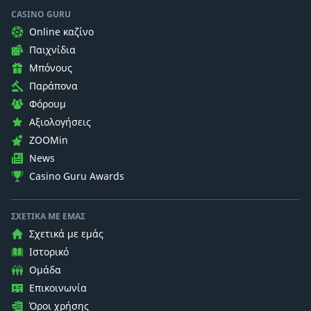
CASINO GURU
Online καζίνο
Παιχνίδια
Μπόνους
Παράπονα
Φόρουμ
Αξιολογήσεις
ZOOMin
News
Casino Guru Awards
ΣΧΕΤΙΚΆ ΜΕ ΕΜΆΣ
Σχετικά με εμάς
Ιστορικό
Ομάδα
Επικοινωνία
Όροι χρήσης