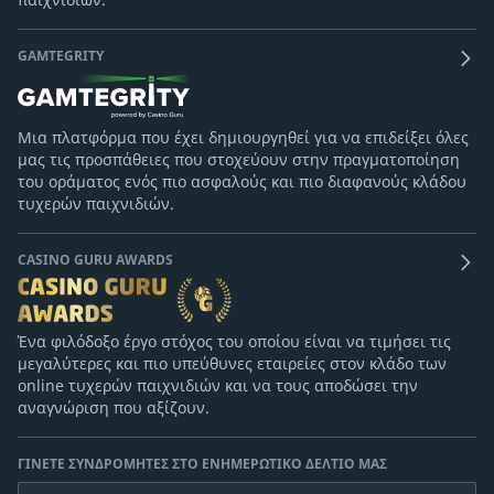
GAMTEGRITY
Μια πλατφόρμα που έχει δημιουργηθεί για να επιδείξει όλες
μας τις προσπάθειες που στοχεύουν στην πραγματοποίηση
του οράματος ενός πιο ασφαλούς και πιο διαφανούς κλάδου
τυχερών παιχνιδιών.
CASINO GURU AWARDS
Ένα φιλόδοξο έργο στόχος του οποίου είναι να τιμήσει τις
μεγαλύτερες και πιο υπεύθυνες εταιρείες στον κλάδο των
online τυχερών παιχνιδιών και να τους αποδώσει την
αναγνώριση που αξίζουν.
ΓΊΝΕΤΕ ΣΥΝΔΡΟΜΗΤΈΣ ΣΤΟ ΕΝΗΜΕΡΩΤΙΚΌ ΔΕΛΤΊΟ ΜΑΣ