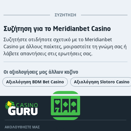
ΣΥΖΉΤΗΣΗ
Συζήτηση για το Meridianbet Casino
Συζητήστε οτιδήποτε σχετικό με το Meridianbet
Casino με άλλους παίκτες, μοιραστείτε τη γνώμη σας ή
λάβετε απαντήσεις στις ερωτήσεις σας.
Οι αξιολογήσεις μας άλλων καζίνο
Αξιολόγηση BDM Bet Casino
Αξιολόγηση Slotoro Casino
Casino Guru
ΑΚΟΛΟΥΘΉΣΤΕ ΜΑΣ