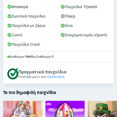
Μπακαρά
Παιχνίδια Τζακπότ
Ζωντανά παιχνίδια
Πόκερ
Παιχνίδια με ζάρια
Κίνο
Ξυστό
Στοιχηματισμός eSports
Παιχνίδια Crash
Διαθέσιμο:
14
Μη διαθέσιμο:
1
Πραγματικά παιχνίδια
Επαληθευμένο από
Gamecheck
Τα πιο δημοφιλή παιχνίδια