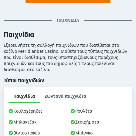
ΠΑΙΧΝΊΔΙΑ
Παιχνίδια
Εξερευνήστε τη συλλογή παιχνιδιών που διατίθεται στο
καζίνο Meridianbet Casino. Μάθετε τους τύπους παιχνιδιών
που είναι διαθέσιμα, τους υποστηριζόμενους παρόχους
παιχνιδιών και τους πιο δημοφιλείς τίτλους που είναι
διαθέσιμοι στο καζίνο.
Τύποι παιχνιδιών
Παιχνίδια
Ζωντανά παιχνίδια
Κουλοχέρηδες
Ρουλέτα
Μπλάκτζακ
Στοιχήματα
Βίντεο πόκερ
Μπίνγκο