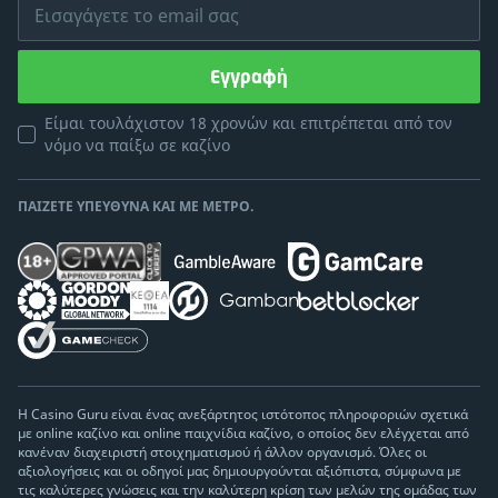
Εισαγάγετε το email σας
Εγγραφή
Είμαι τουλάχιστον 18 χρονών και επιτρέπεται από τον
νόμο να παίξω σε καζίνο
ΠΑΊΖΕΤΕ ΥΠΕΎΘΥΝΑ ΚΑΙ ΜΕ ΜΈΤΡΟ.
Η Casino Guru είναι ένας ανεξάρτητος ιστότοπος πληροφοριών σχετικά
με online καζίνο και online παιχνίδια καζίνο, ο οποίος δεν ελέγχεται από
κανέναν διαχειριστή στοιχηματισμού ή άλλον οργανισμό. Όλες οι
αξιολογήσεις και οι οδηγοί μας δημιουργούνται αξιόπιστα, σύμφωνα με
τις καλύτερες γνώσεις και την καλύτερη κρίση των μελών της ομάδας των