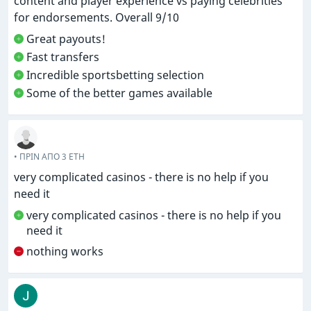
content and player experience vs paying celebrities
for endorsements. Overall 9/10
Great payouts!
Fast transfers
Incredible sportsbetting selection
Some of the better games available
• ΠΡΙΝ ΑΠΌ 3 ΈΤΗ
very complicated casinos - there is no help if you
need it
very complicated casinos - there is no help if you
need it
nothing works