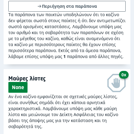
Περιήγηση στα παράπονα
Τα παράπονα των παικτών υποδηλώνουν ότι το καζίνο
δεν φέρεται σωστά στους παίκτες ή ότι δεν αντιμετωπίζει
σωστά ορισμένες καταστάσεις. Λαμβάνουμε υπόψη μας
τον αριθμό και τη σοβαρότητα των παραπόνων σε σχέση
με το μέγεθος του καζίνο, καθώς είναι αναμενόμενο ότι
τα καζίνο με περισσότερους παίκτες θα έχουν επίσης
περισσότερα παράπονα. Εκτός από τα άμεσα παράπονα,
λάβαμε επίσης υπόψη μας
1
παράπονα από άλλες πηγές.
0x
Μαύρες λίστες
None
Αν ένα καζίνο εμφανίζεται σε σχετικές μαύρες λίστες,
είναι συνήθως σημάδι ότι έχει κάποια αρνητικά
χαρακτηριστικά. Λαμβάνουμε υπόψη μας κάθε μαύρη
λίστα και μειώνουμε τον Δείκτη Ασφάλειας του καζίνο
βάσει της άποψης μας για την κατάσταση και τη
σοβαρότητά της.