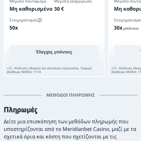
Μέγιστο ποντάρισμα
Μέγιστη εξαργύρωση
Μέγιστο ποντά
Μη καθορισμένο
30 €
Μη καθορ
Στοιχηματισμός
Στοιχηματισμό
50x
30x
μπόνους
Έλεγχος μπόνους
+21. Κίνδυνος εθισμού και απώλειας περιουσίας. Γραμμή
+21. Κίνδυνος εθισ
βοήθειας ΚΕΘΕΑ: 1114.
βοήθειας ΚΕΘΕΑ: 1
ΜΈΘΟΔΟΙ ΠΛΗΡΩΜΉΣ
Πληρωμές
Δείτε μια επισκόπηση των μεθόδων πληρωμής που
υποστηρίζονται από το Meridianbet Casino, μαζί με τα
σχετικά όρια και κόστη που σχετίζονται με τις