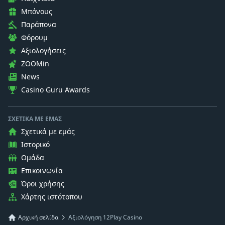
Μπόνους
Παράπονα
Φόρουμ
Αξιολογήσεις
ZOOMin
News
Casino Guru Awards
ΣΧΕΤΙΚΆ ΜΕ ΕΜΆΣ
Σχετικά με εμάς
Ιστορικό
Ομάδα
Επικοινωνία
Όροι χρήσης
Χάρτης ιστότοπου
Αρχική σελίδα
Αξιολόγηση 12Play Casino