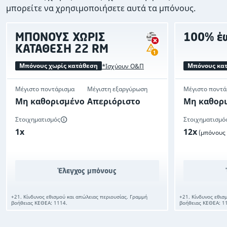
μπορείτε να χρησιμοποιήσετε αυτά τα μπόνους.
ΜΠΟΝΟΥΣ ΧΩΡΙΣ
100% έω
ΚΑΤΑΘΕΣΗ 22 RM
1
Μπόνους χωρίς κατάθεση
Μπόνους κα
*Ισχύουν Ο&Π
Μέγιστο ποντάρισμα
Μέγιστη εξαργύρωση
Μέγιστο ποντά
Μη καθορισμένο
Απεριόριστο
Μη καθορ
Στοιχηματισμός
Στοιχηματισμό
1x
12x
(μπόνους 
Έλεγχος μπόνους
+21. Κίνδυνος εθισμού και απώλειας περιουσίας. Γραμμή
+21. Κίνδυνος εθισ
βοήθειας ΚΕΘΕΑ: 1114.
βοήθειας ΚΕΘΕΑ: 1