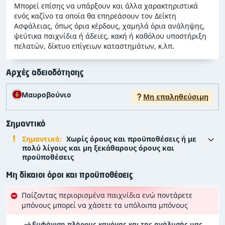
Μπορεί επίσης να υπάρξουν και άλλα χαρακτηριστικά
ενός καζίνο τα οποία θα επηρεάσουν τον Δείκτη
Ασφάλειας, όπως όρια κέρδους, χαμηλά όρια ανάληψης,
ψεύτικα παιχνίδια ή άδειες, κακή ή καθόλου υποστήριξη
πελατών, δίκτυο επίγειων καταστημάτων, κ.λπ.
Αρχές αδειοδότησης
Μαυροβούνιο
Μη επαληθεύσιμη
Σημαντικό
Σημαντικό:
Χωρίς όρους και προϋποθέσεις ή με
πολύ λίγους και μη ξεκάθαρους όρους και
προϋποθέσεις
Μη δίκαιοι όροι και προϋποθέσεις
Παίζοντας περιορισμένα παιχνίδια ενώ ποντάρετε
μπόνους μπορεί να χάσετε τα υπόλοιπα μπόνους
Εμφάνιση πλήρους κανόνας και της ανάλυσής μας