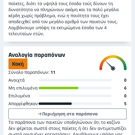
παίκτες, διότι τα υψηλά τους έσοδα τούς δίνουν τη
συγκεκριμένοι όροι και προϋποθέσεις μπορεί να
δυνατότητα να πληρώνουν ακόμη και τα πολύ μεγάλα
σας δημιουργήσουν κάποιο πρόβλημα, αν
κέρδη χωρίς πρόβλημα, ενώ η ποιότητα τους έχει
αποφασίσετε να επωφεληθείτε από τα μπόνους ή
αποδειχθεί από τον μεγάλο αριθμό των παικτών τους.
τις προσφορές του καζίνο. Για αυτόν τον λόγο,
Λαμβάνουμε υπόψη τα εκτιμώμενα έσοδα των 4
σας συμβουλεύουμε να βρείτε ένα άλλο καζίνο με
τελευταίων ετών.
δίκαιους κανόνες ή να δείξετε τουλάχιστον
ιδιαίτερη προσοχή στους όρους και
Αναλογία παραπόνων
προϋποθέσεις αυτού του καζίνο, αν αποφασίσετε
να παίξετε σε αυτό.
Κακή
Σύνολο παραπόνων:
11
Όπως καταλαβαίνετε από όλες τις πληροφορίες που
Ανοιχτά
0
συλλέξαμε στην αξιολόγησή μας για το 12Play Casino,
Μη επιλυμένα
6
αυτό το καζίνο έχει χαμηλό Δείκτη ασφάλειας. Δεν σας
Επιλυμένα
0
προτείνουμε να παίξετε σε αυτό το καζίνο και σας
Απορρίφθηκαν
5
συμβουλεύουμε να το αποφύγετε.
Περιήγηση στα παράπονα
Τα παράπονα των παικτών υποδηλώνουν ότι το καζίνο
δεν φέρεται σωστά στους παίκτες ή ότι δεν αντιμετωπίζει
σωστά ορισμένες καταστάσεις. Λαμβάνουμε υπόψη μας