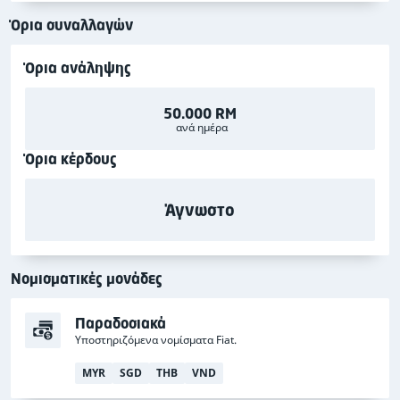
Όρια συναλλαγών
Όρια ανάληψης
50.000 RM
ανά ημέρα
Όρια κέρδους
Άγνωστο
Νομισματικές μονάδες
Παραδοσιακά
Υποστηριζόμενα νομίσματα Fiat.
MYR
SGD
THB
VND