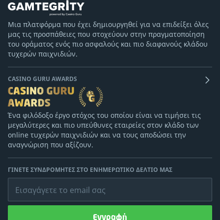
Μια πλατφόρμα που έχει δημιουργηθεί για να επιδείξει όλες
μας τις προσπάθειες που στοχεύουν στην πραγματοποίηση
του οράματος ενός πιο ασφαλούς και πιο διαφανούς κλάδου
τυχερών παιχνιδιών.
CASINO GURU AWARDS
Ένα φιλόδοξο έργο στόχος του οποίου είναι να τιμήσει τις
μεγαλύτερες και πιο υπεύθυνες εταιρείες στον κλάδο των
online τυχερών παιχνιδιών και να τους αποδώσει την
αναγνώριση που αξίζουν.
ΓΊΝΕΤΕ ΣΥΝΔΡΟΜΗΤΈΣ ΣΤΟ ΕΝΗΜΕΡΩΤΙΚΌ ΔΕΛΤΊΟ ΜΑΣ
Εισαγάγετε το email σας
Εγγραφή