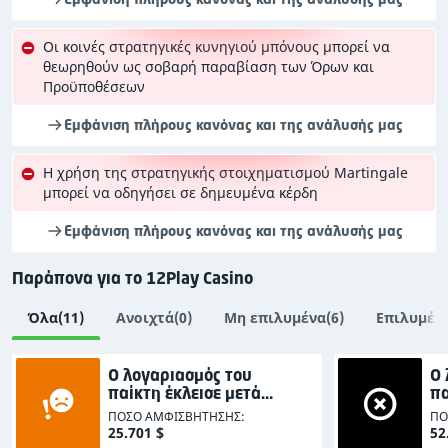
Οι κοινές στρατηγικές κυνηγιού μπόνους μπορεί να
θεωρηθούν ως σοβαρή παραβίαση των Όρων και
Προϋποθέσεων
Εμφάνιση πλήρους κανόνας και της ανάλυσής μας
Η χρήση της στρατηγικής στοιχηματισμού Martingale
μπορεί να οδηγήσει σε δημευμένα κέρδη
Εμφάνιση πλήρους κανόνας και της ανάλυσής μας
Παράπονα για το 12Play Casino
Όλα
(11)
Ανοιχτά
(0)
Μη επιλυμένα
(6)
Επιλυμέν
Ο λογαριασμός του
Ο 
παίκτη έκλεισε μετά
πα
από αίτημα ανάληψης.
π
ΠΟΣΟ ΑΜΦΙΣΒΗΤΗΣΗΣ:
ΠΟ
α
25.701 $
52