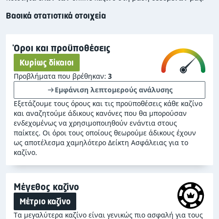
άδεια.
Προσπαθήσαμε να ελέγξουμε και να
επαληθεύσουμε την άδεια του καζίνο, αλλά δεν
Βασικά στατιστικά στοιχεία
μπορέσαμε να το κάνουμε. Γι' αυτόν τον λόγο, δεν
μπορούμε να είμαστε σίγουροι ότι το καζίνο έχει
Όροι και προϋποθέσεις
πραγματικά αυτή την άδεια.
Κυρίως δίκαιοι
Αυτή τη στιγμή, έχουμε
6 παράπονα για αυτό το
Προβλήματα που βρέθηκαν:
3
καζίνο
στη βάση δεδομένων μας. Εξαιτίας αυτών των
Εμφάνιση λεπτομερούς ανάλυσης
παραπόνων, δώσαμε σε αυτό το καζίνο
11.757
Εξετάζουμε τους όρους και τις προϋποθέσεις κάθε καζίνο
αρνητικούς πόντους
συνολικά. Μπορείτε να βρείτε
και αναζητούμε άδικους κανόνες που θα μπορούσαν
περισσότερες πληροφορίες σχετικά με όλα τα
ενδεχομένως να χρησιμοποιηθούν ενάντια στους
παράπονα και τους αρνητικούς πόντους στο τμήμα
παίκτες. Οι όροι τους οποίους θεωρούμε άδικους έχουν
«Επεξήγηση του Δείκτη ασφάλειας» αυτής της
ως αποτέλεσμα χαμηλότερο Δείκτη Ασφάλειας για το
αξιολόγησης.
καζίνο.
Προειδοποίηση:
Το 12Play Casino έχει
Μέγεθος καζίνο
συγκεκριμένες ενότητες στους Όρους και
Μέτριο καζίνο
Προϋποθέσεις για τα Μπόνους που θεωρούμε ότι
είναι
άδικοι για τους παίκτες του καζίνο
. Οι
Τα μεγαλύτερα καζίνο είναι γενικώς πιο ασφαλή για τους