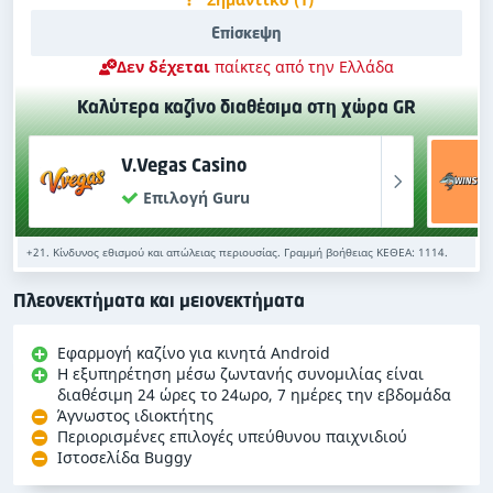
Επίσκεψη
Δεν δέχεται
παίκτες από την Ελλάδα
Καλύτερα καζίνο διαθέσιμα στη χώρα GR
V.Vegas Casino
Επιλογή Guru
+21. Κίνδυνος εθισμού και απώλειας περιουσίας. Γραμμή βοήθειας ΚΕΘΕΑ: 1114.
Πλεονεκτήματα και μειονεκτήματα
Εφαρμογή καζίνο για κινητά Android
Η εξυπηρέτηση μέσω ζωντανής συνομιλίας είναι
διαθέσιμη 24 ώρες το 24ωρο, 7 ημέρες την εβδομάδα
Άγνωστος ιδιοκτήτης
Περιορισμένες επιλογές υπεύθυνου παιχνιδιού
Ιστοσελίδα Buggy