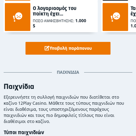
Ο λογαριασμός του
Τα
παίκτη έχει
έχ
μπλοκαριστεί και τα
1.000
ΠΟΣΟ ΑΜΦΙΣΒΗΤΗΣΗΣ:
ΠΟ
χρήματά του έχουν
$
1.
κατασχεθεί.
Υποβολή παράπονου
ΠΑΙΧΝΊΔΙΑ
Παιχνίδια
Εξερευνήστε τη συλλογή παιχνιδιών που διατίθεται στο
καζίνο 12Play Casino. Μάθετε τους τύπους παιχνιδιών που
είναι διαθέσιμα, τους υποστηριζόμενους παρόχους
παιχνιδιών και τους πιο δημοφιλείς τίτλους που είναι
διαθέσιμοι στο καζίνο.
Τύποι παιχνιδιών