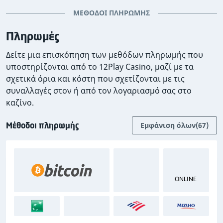
ΜΈΘΟΔΟΙ ΠΛΗΡΩΜΉΣ
Πληρωμές
Δείτε μια επισκόπηση των μεθόδων πληρωμής που
υποστηρίζονται από το 12Play Casino, μαζί με τα
σχετικά όρια και κόστη που σχετίζονται με τις
συναλλαγές στον ή από τον λογαριασμό σας στο
καζίνο.
Μέθοδοι πληρωμής
Εμφάνιση όλων
(67)