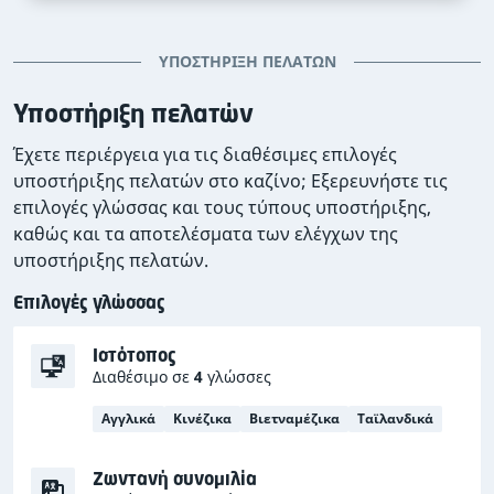
ΥΠΟΣΤΉΡΙΞΗ ΠΕΛΑΤΏΝ
Υποστήριξη πελατών
Έχετε περιέργεια για τις διαθέσιμες επιλογές
υποστήριξης πελατών στο καζίνο; Εξερευνήστε τις
επιλογές γλώσσας και τους τύπους υποστήριξης,
καθώς και τα αποτελέσματα των ελέγχων της
υποστήριξης πελατών.
Επιλογές γλώσσας
Ιστότοπος
Διαθέσιμο σε
4
γλώσσες
Αγγλικά
Κινέζικα
Βιετναμέζικα
Ταϊλανδικά
Ζωντανή συνομιλία