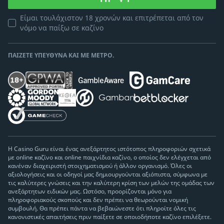
Είμαι τουλάχιστον 18 χρονών και επιτρέπεται από τον
νόμο να παίξω σε καζίνο
ΠΑΊΖΕΤΕ ΥΠΕΎΘΥΝΑ ΚΑΙ ΜΕ ΜΈΤΡΟ.
Η Casino Guru είναι ένας ανεξάρτητος ιστότοπος πληροφοριών σχετικά
με online καζίνο και online παιχνίδια καζίνο, ο οποίος δεν ελέγχεται από
κανέναν διαχειριστή στοιχηματισμού ή άλλον οργανισμό. Όλες οι
αξιολογήσεις και οι οδηγοί μας δημιουργούνται αξιόπιστα, σύμφωνα με
τις καλύτερες γνώσεις και την καλύτερη κρίση των μελών της ομάδας των
ανεξάρτητων ειδικών μας. Ωστόσο, προορίζονται μόνο για
πληροφοριακούς σκοπούς και δεν πρέπει να θεωρούνται νομική
συμβουλή. Θα πρέπει πάντα να βεβαιώνεστε ότι πληροίτε όλες τις
κανονιστικές απαιτήσεις πριν παίξετε σε οποιοδήποτε καζίνο επιλέξετε.