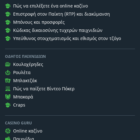
Πώς να επιλέξετε ένα online καζίνο
Επιστροφή στον Παίκτη (RTP) και διακύμανση
Μπόνους και προσφορές
Κώδικας δικαιοσύνης τυχερών παιχνιδιών
Υπεύθυνος στοιχηματισμός και εθισμός στον τζόγο
ΟΔΗΓΌΣ ΠΑΙΧΝΙΔΙΏΝ
Κουλοχέρηδες
Ρουλέτα
Μπλακτζάκ
Πώς να παίξετε Βίντεο Πόκερ
Μπακαρά
Craps
CASINO GURU
Online καζίνο
Παιχνίδια