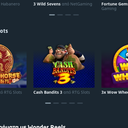
 Habanero
3 Wild Sevens
από NetGaming
Fortune Gem
Gaming
lots
ό RTG Slots
Cash Bandits 3
από RTG Slots
3x Wow Whe
χρήματα με Wonder Reels