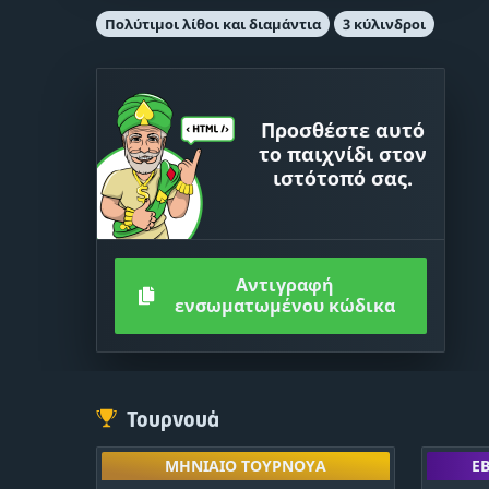
Πολύτιμοι λίθοι και διαμάντια
3 κύλινδροι
Προσθέστε αυτό
το παιχνίδι στον
ιστότοπό σας.
Αντιγραφή
ενσωματωμένου κώδικα
Τουρνουά
ΜΗΝΙΑΊΟ ΤΟΥΡΝΟΥΆ
Ε
ΜΗΝΙΑΊΟ ΤΟΥΡΝΟΥΆ
Ε