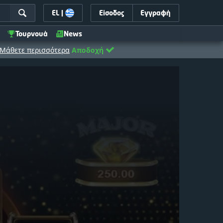
EL
|
Είσοδος
Εγγραφή
Τουρνουά
News
Μάθετε περισσότερα
Αποδοχή