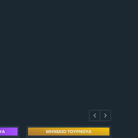
ΥΆ
Ξεκλειδώστε παίζοντας σε
ΜΗΝΙΑΊΟ ΤΟΥΡΝΟΥΆ
Ε
ΥΆ
ΜΗΝΙΑΊΟ ΤΟΥΡΝΟΥΆ
Ε
άλλα τουρνουά και