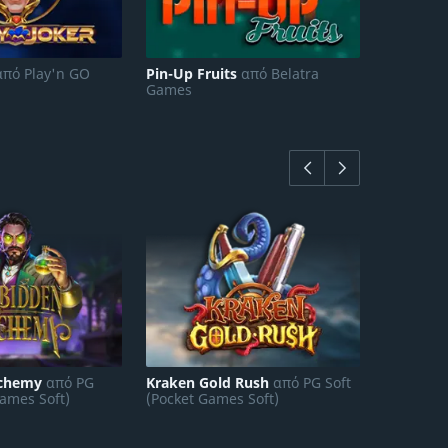
από Play'n GO
Pin-Up Fruits
από Belatra
Mighty
Games
Corps
lchemy
από PG
Kraken Gold Rush
από PG Soft
Grimms' 
Games Soft)
(Pocket Games Soft)
Gretel
απ
Games So