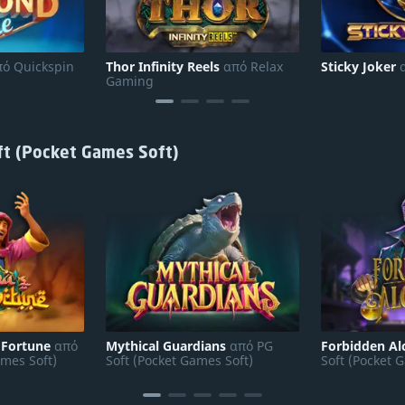
πό Quickspin
Thor Infinity Reels
από Relax
Sticky Joker
Gaming
ft (Pocket Games Soft)
f Fortune
από
Mythical Guardians
από PG
Forbidden A
ames Soft)
Soft (Pocket Games Soft)
Soft (Pocket 