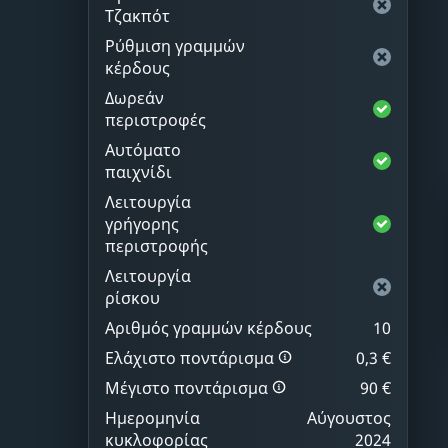
Τζακπότ
Ρύθμιση γραμμών
κέρδους
Δωρεάν
περιστροφές
Αυτόματο
παιχνίδι
Λειτουργία
γρήγορης
περιστροφής
Λειτουργία
ρίσκου
Αριθμός γραμμών κέρδους
10
Ελάχιστο ποντάρισμα
0,3 €
Μέγιστο ποντάρισμα
90 €
Ημερομηνία
Αύγουστος
κυκλοφορίας
2024