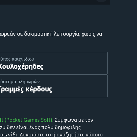
ωρεάν σε δοκιμαστική λειτουργία, χωρίς να
Τύπος παιχνιδιού
Κουλοχέρηδες
Σύστημα πληρωμών
Γραμμές κέρδους
ft (Pocket Games Soft)
. Σύμφωνα με τον
zu δεν είναι ένας πολύ δημοφιλής
παιχνίδι. Δοκιμάστε το ή αναζητήστε κάποιο