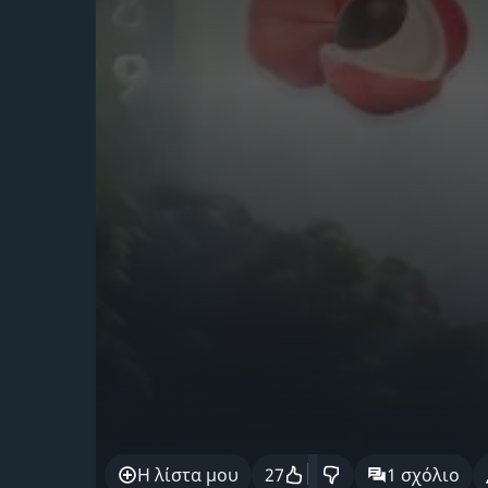
Η λίστα μου
27
1 σχόλιο