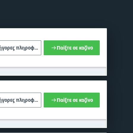
Γρήγορες πληροφορίες
Παίξτε σε καζίνο
Γρήγορες πληροφορίες
Παίξτε σε καζίνο