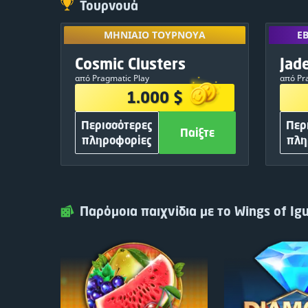
Τουρνουά
ΜΗΝΙΑΊΟ ΤΟΥΡΝΟΥΆ
Ε
ΜΗΝΙΑΊΟ ΤΟΥΡΝΟΥΆ
Ε
ΟΜΆΔΑ ΒΡΑΒΕΊΩΝ
Cosmic Clusters
Jad
24
:
22
:
26
03
1.000 $
από Pragmatic Play
από Pr
1.000 $
380 $
1
50 $
250 $
2
30 $
Περισσότερες
Περ
Παίξτε
120 $
3
20 $
πληροφορίες
πλη
75 $
4
ΆΛΛΕΣ ΠΛΗΡΟΦΟΡΊΕΣ
50 $
5
750
Συνολικές δωρεάν
250
Παίξτε
Κλείσιμο
25 $
6
περιστροφές:
25 $
7
Pragmatic
Πάροχος
Pr
Παρόμοια παιχνίδια με το Wings of Ig
Play
παιχνιδιών:
25 $
8
ΔΩΡΕΑΝ
Είσοδος:
ΔΩΡ
25 $
9
25 $
10