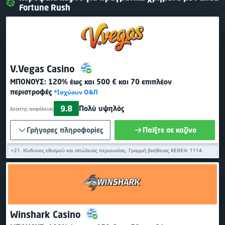
Fortune Rush
V.Vegas Casino
ΜΠΌΝΟΥΣ:
120% έως και 500 €
και 70 επιπλέον
περιστροφές
*Ισχύουν Ο&Π
9.8
Πολύ υψηλός
Δείκτης ασφάλειας
Γρήγορες πληροφορίες
Παίξτε σε καζίνο
+21. Κίνδυνος εθισμού και απώλειας περιουσίας. Γραμμή βοήθειας ΚΕΘΕΑ: 1114.
Winshark Casino