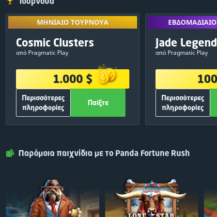
Τουρνουά
ΜΗΝΙΑΊΟ ΤΟΥΡΝΟΥΆ
ΕΒΔΟΜΑΔΙΑΊΟ
ΜΗΝΙΑΊΟ ΤΟΥΡΝΟΥΆ
ΕΒΔΟΜΑΔΙΑΊΟ
ΟΜΆΔΑ ΒΡΑΒΕΊΩΝ
ΟΜΆΔΑ ΒΡ
Cosmic Clusters
Jade Legend
23
:
17
:
48
02
:
17
:
48
1.000 $
100
από Pragmatic Play
από Pragmatic Play
380 $
1
50 $
250 $
2
30 $
1.000 $
100
120 $
3
20 $
Περισσότερες
Περισσότερες
75 $
4
ΆΛΛΕΣ ΠΛΗΡΟΦΟΡΊΕΣ
Παίξτε
ΆΛΛΕΣ ΠΛΗ
πληροφορίες
πληροφορίες
50 $
5
750
Συνολικές δωρεάν περιστροφές:
250
Συνολικές δωρε
Παίξτε
Κλείσιμο
Παίξτε
25 $
6
Pragmatic
Πάροχος
Pragmatic
25 $
7
Play
παιχνιδιών:
Play
25 $
8
ΔΩΡΕΑΝ
Είσοδος:
ΔΩΡΕΑΝ
Παρόμοια παιχνίδια με το Panda Fortune Rush
25 $
9
25 $
10