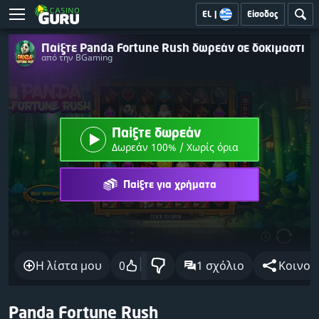
EL
|
Είσοδος
Παίξτε Panda Fortune Rush δωρεάν σε δοκιμαστική
από την BGaming
Παίξτε δωρεάν
Δωρεάν 100% / Χωρίς όρια
Παίξτε για χρήματα
Η λίστα μου
0
1 σχόλιο
Κοινοπ
Panda Fortune Rush