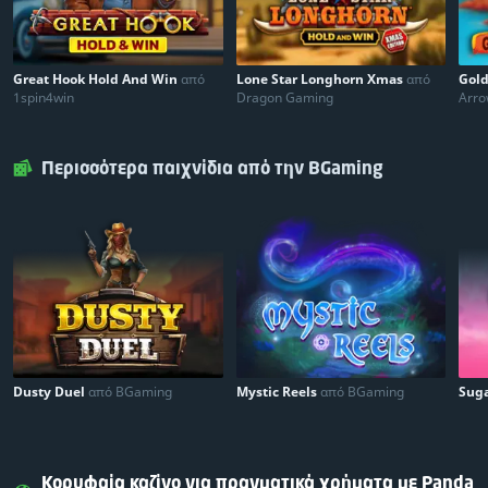
Great Hook Hold And Win
από
Lone Star Longhorn Xmas
από
Gold
1spin4win
Dragon Gaming
Arro
Περισσότερα παιχνίδια από την BGaming
Dusty Duel
από BGaming
Mystic Reels
από BGaming
Sug
Κορυφαία καζίνο για πραγματικά χρήματα με Panda