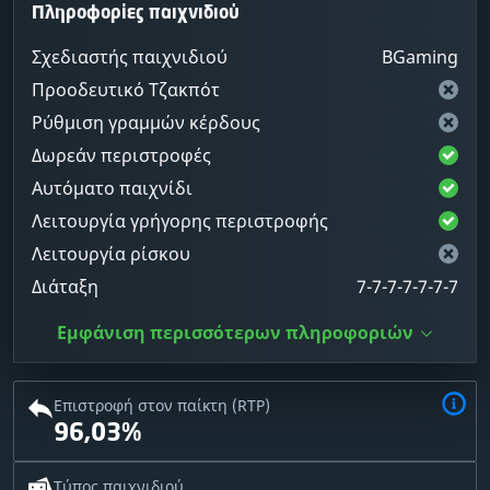
Πληροφορίες παιχνιδιού
Σχεδιαστής παιχνιδιού
BGaming
Προοδευτικό Τζακπότ
Ρύθμιση γραμμών κέρδους
Δωρεάν περιστροφές
Αυτόματο παιχνίδι
Λειτουργία γρήγορης περιστροφής
Λειτουργία ρίσκου
Διάταξη
7-7-7-7-7-7-7
Εμφάνιση περισσότερων πληροφοριών
Επιστροφή στον παίκτη (RTP)
96,03%
Τύπος παιχνιδιού