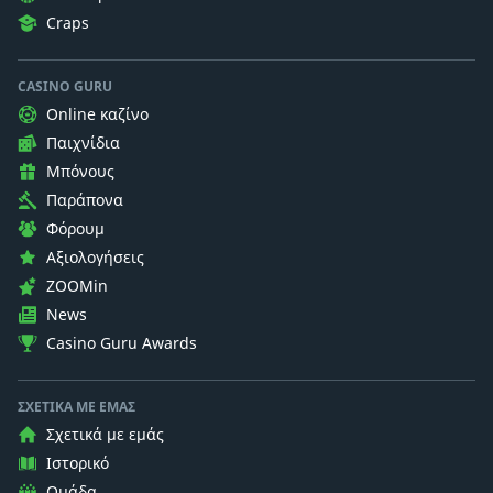
Craps
CASINO GURU
Online καζίνο
Παιχνίδια
Μπόνους
Παράπονα
Φόρουμ
Αξιολογήσεις
ZOOMin
News
Casino Guru Awards
ΣΧΕΤΙΚΆ ΜΕ ΕΜΆΣ
Σχετικά με εμάς
Ιστορικό
Ομάδα