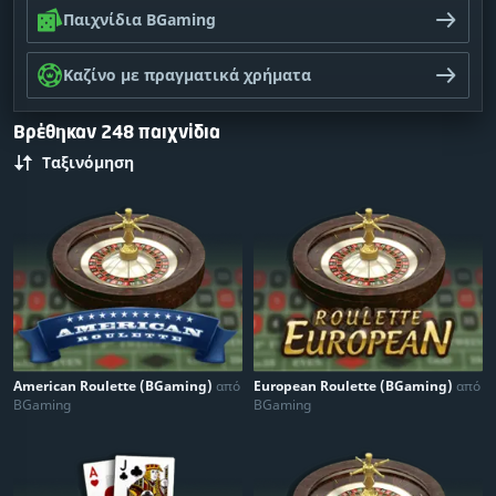
Παιχνίδια BGaming
Καζίνο με πραγματικά χρήματα
Βρέθηκαν 248 παιχνίδια
Ταξινόμηση
American Roulette (BGaming)
από
European Roulette (BGaming)
από
BGaming
BGaming