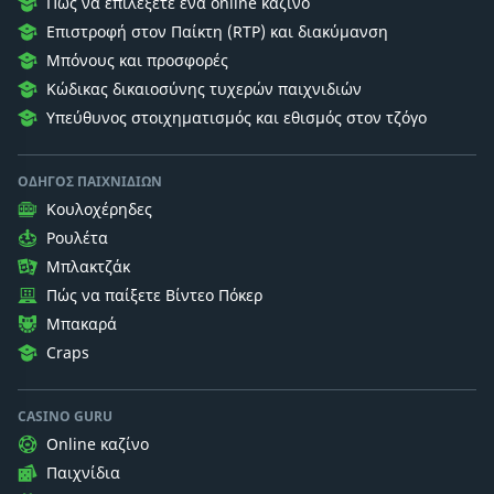
Πώς να επιλέξετε ένα online καζίνο
Επιστροφή στον Παίκτη (RTP) και διακύμανση
Μπόνους και προσφορές
Κώδικας δικαιοσύνης τυχερών παιχνιδιών
Υπεύθυνος στοιχηματισμός και εθισμός στον τζόγο
ΟΔΗΓΌΣ ΠΑΙΧΝΙΔΙΏΝ
Κουλοχέρηδες
Ρουλέτα
Μπλακτζάκ
Πώς να παίξετε Βίντεο Πόκερ
Μπακαρά
Craps
CASINO GURU
Online καζίνο
Παιχνίδια