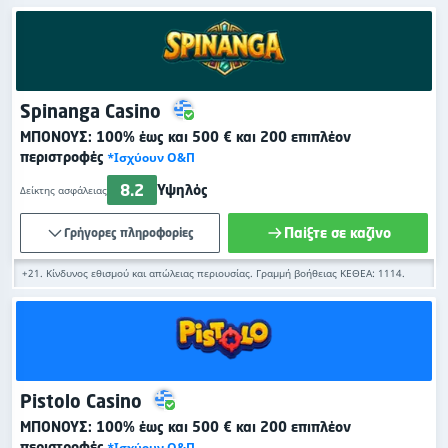
Spinanga Casino
ΜΠΌΝΟΥΣ:
100% έως και 500 €
και 200 επιπλέον
περιστροφές
*Ισχύουν Ο&Π
8.2
Υψηλός
Δείκτης ασφάλειας
Παίξτε σε καζίνο
Γρήγορες πληροφορίες
+21. Κίνδυνος εθισμού και απώλειας περιουσίας. Γραμμή βοήθειας ΚΕΘΕΑ: 1114.
Pistolo Casino
ΜΠΌΝΟΥΣ:
100% έως και 500 €
και 200 επιπλέον
περιστροφές
*Ισχύουν Ο&Π