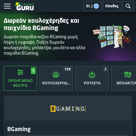
EL
|
Είσοδος
Δωρεάν κουλοχέρηδες και
παιχνίδια BGaming
Δωρεάν παιχνίδια καζίνο BGaming χωρίς
λήψη ή εγγραφή. Παίξτε δωρεάν
κουλοχέρηδες, μπλάκτζακ, ρουλέτα και άλλα
παιχνίδια BGaming.
199
3
1
ΠΡΟΗΓΜΈΝΟ
ΚΟΥΛΟΧΈΡΗΔΕΣ
ΡΟΥΛΈΤΑ
ΜΠΛΆΚΤΖ
ΦΊΛΤΡΟ
BGaming