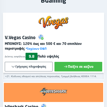
BGaming
V.Vegas Casino
ΜΠΌΝΟΥΣ:
120% έως και 500 €
και 70 επιπλέον
περιστροφές
*Ισχύουν Ο&Π
9.8
Πολύ υψηλός
Δείκτης ασφάλειας
Παίξτε σε καζίνο
Γρήγορες πληροφορίες
+21. Κίνδυνος εθισμού και απώλειας περιουσίας. Γραμμή βοήθειας ΚΕΘΕΑ: 1114.
Winshark Casino