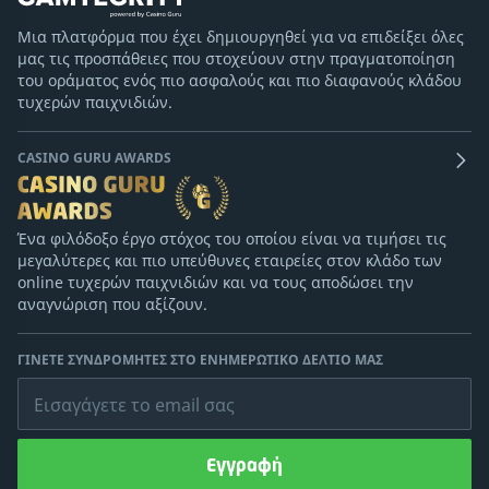
Μια πλατφόρμα που έχει δημιουργηθεί για να επιδείξει όλες
μας τις προσπάθειες που στοχεύουν στην πραγματοποίηση
του οράματος ενός πιο ασφαλούς και πιο διαφανούς κλάδου
τυχερών παιχνιδιών.
CASINO GURU AWARDS
Ένα φιλόδοξο έργο στόχος του οποίου είναι να τιμήσει τις
μεγαλύτερες και πιο υπεύθυνες εταιρείες στον κλάδο των
online τυχερών παιχνιδιών και να τους αποδώσει την
αναγνώριση που αξίζουν.
ΓΊΝΕΤΕ ΣΥΝΔΡΟΜΗΤΈΣ ΣΤΟ ΕΝΗΜΕΡΩΤΙΚΌ ΔΕΛΤΊΟ ΜΑΣ
Εισαγάγετε το email σας
Εγγραφή