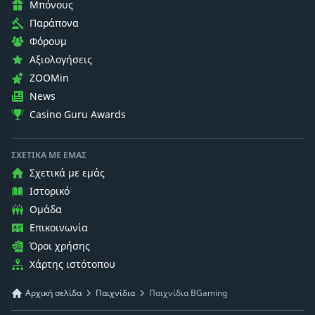
Μπόνους
Παράπονα
Φόρουμ
Αξιολογήσεις
ZOOMin
News
Casino Guru Awards
ΣΧΕΤΙΚΆ ΜΕ ΕΜΆΣ
Σχετικά με εμάς
Ιστορικό
Ομάδα
Επικοινωνία
Όροι χρήσης
Χάρτης ιστότοπου
Αρχική σελίδα
Παιχνίδια
Παιχνίδια BGaming