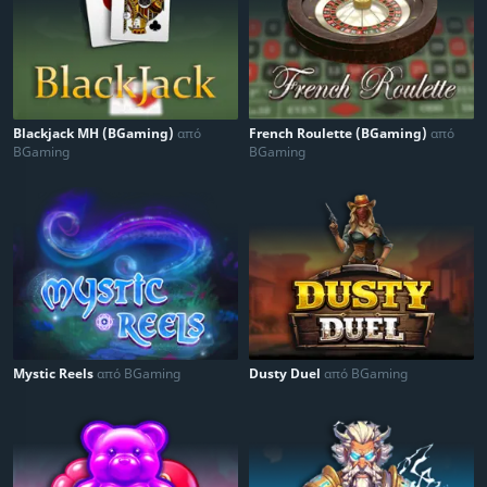
Blackjack MH (BGaming)
από
French Roulette (BGaming)
από
BGaming
BGaming
Mystic Reels
από BGaming
Dusty Duel
από BGaming