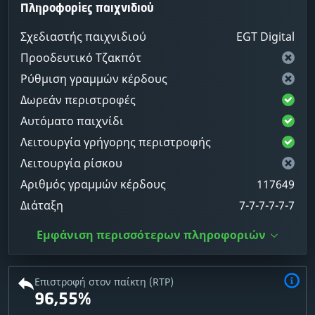
Πληροφορίες παιχνιδιού
Σχεδιαστής παιχνιδιού
EGT Digital
Προοδευτικό Τζακπότ
Ρύθμιση γραμμών κέρδους
Δωρεάν περιστροφές
Αυτόματο παιχνίδι
Λειτουργία γρήγορης περιστροφής
Λειτουργία ρίσκου
Αριθμός γραμμών κέρδους
117649
Διάταξη
7-7-7-7-7-7
Εμφάνιση περισσότερων πληροφοριών
Επιστροφή στον παίκτη (RTP)
96,55%