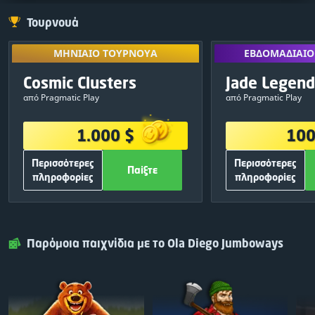
Τουρνουά
ΜΗΝΙΑΊΟ ΤΟΥΡΝΟΥΆ
ΕΒΔΟΜΑΔΙΑΊΟ
ΜΗΝΙΑΊΟ ΤΟΥΡΝΟΥΆ
ΕΒΔΟΜΑΔΙΑΊΟ
ΟΜΆΔΑ ΒΡΑΒΕΊΩΝ
ΟΜΆΔΑ ΒΡ
Cosmic Clusters
Jade Legend
22
:
23
:
43
01
:
23
:
43
1.000 $
100
από Pragmatic Play
από Pragmatic Play
380 $
1
50 $
250 $
2
30 $
1.000 $
100
120 $
3
20 $
Περισσότερες
Περισσότερες
75 $
4
ΆΛΛΕΣ ΠΛΗΡΟΦΟΡΊΕΣ
Παίξτε
ΆΛΛΕΣ ΠΛΗ
πληροφορίες
πληροφορίες
50 $
5
750
Συνολικές δωρεάν περιστροφές:
250
Συνολικές δωρε
Παίξτε
Κλείσιμο
Παίξτε
25 $
6
Pragmatic
Πάροχος
Pragmatic
25 $
7
Play
παιχνιδιών:
Play
25 $
8
ΔΩΡΕΑΝ
Είσοδος:
ΔΩΡΕΑΝ
Παρόμοια παιχνίδια με το Ola Diego Jumboways
25 $
9
25 $
10