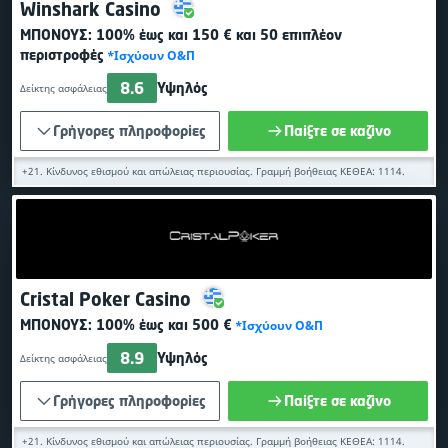
Winshark Casino
ΜΠΌΝΟΥΣ:
100% έως και 150 €
και 50 επιπλέον
περιστροφές
*Ισχύουν Ο&Π
8.6
Υψηλός
Δείκτης ασφάλειας
Γρήγορες πληροφορίες
Παίξτε σε καζίνο
+21. Κίνδυνος εθισμού και απώλειας περιουσίας. Γραμμή βοήθειας ΚΕΘΕΑ: 1114.
Cristal Poker Casino
ΜΠΌΝΟΥΣ:
100% έως και 500 €
*Ισχύουν Ο&Π
8.9
Υψηλός
Δείκτης ασφάλειας
Γρήγορες πληροφορίες
Παίξτε σε καζίνο
+21. Κίνδυνος εθισμού και απώλειας περιουσίας. Γραμμή βοήθειας ΚΕΘΕΑ: 1114.