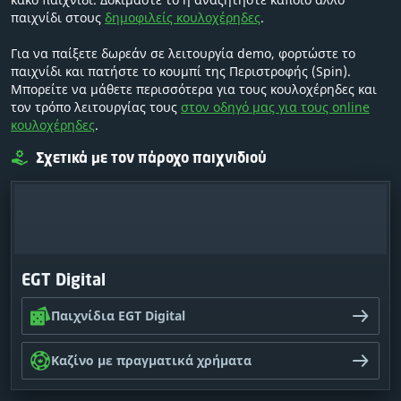
παιχνίδι στους
δημοφιλείς κουλοχέρηδες
.
Για να παίξετε δωρεάν σε λειτουργία demo, φορτώστε το
παιχνίδι και πατήστε το κουμπί της Περιστροφής (Spin).
Μπορείτε να μάθετε περισσότερα για τους κουλοχέρηδες και
τον τρόπο λειτουργίας τους
στον οδηγό μας για τους online
κουλοχέρηδες
.
Σχετικά με τον πάροχο παιχνιδιού
EGT Digital
Παιχνίδια EGT Digital
Καζίνο με πραγματικά χρήματα