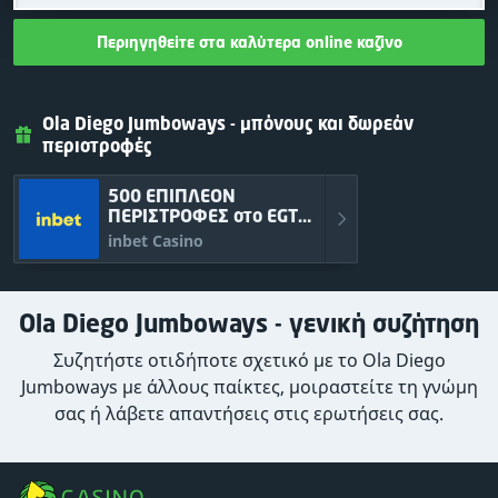
Περιηγηθείτε στα καλύτερα online καζίνο
Ola Diego Jumboways - μπόνους και δωρεάν
περιστροφές
500 ΕΠΙΠΛΕΟΝ
ΠΕΡΙΣΤΡΟΦΕΣ
στο EGT
Digital
inbet Casino
Ola Diego Jumboways - γενική συζήτηση
Συζητήστε οτιδήποτε σχετικό με το Ola Diego
Jumboways με άλλους παίκτες, μοιραστείτε τη γνώμη
σας ή λάβετε απαντήσεις στις ερωτήσεις σας.