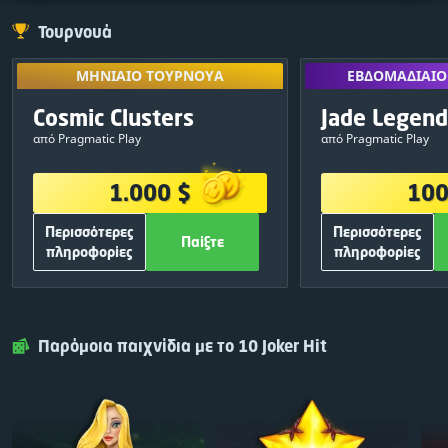
Τουρνουά
ΜΗΝΙΑΊΟ ΤΟΥΡΝΟΥΆ
ΕΒΔΟΜΑΔΙΑΊΟ
ΜΗΝΙΑΊΟ ΤΟΥΡΝΟΥΆ
ΕΒΔΟΜΑΔΙΑΊΟ
ΟΜΆΔΑ ΒΡΑΒΕΊΩΝ
ΟΜΆΔΑ ΒΡ
Cosmic Clusters
Jade Legend
24
:
17
:
46
03
:
17
:
46
1.000 $
100
από Pragmatic Play
από Pragmatic Play
380 $
1
50 $
250 $
2
30 $
1.000 $
100
120 $
3
20 $
Περισσότερες
Περισσότερες
75 $
4
ΆΛΛΕΣ ΠΛΗΡΟΦΟΡΊΕΣ
Παίξτε
ΆΛΛΕΣ ΠΛΗ
πληροφορίες
πληροφορίες
50 $
5
750
Συνολικές δωρεάν περιστροφές:
250
Συνολικές δωρε
Παίξτε
Κλείσιμο
Παίξτε
25 $
6
Pragmatic
Πάροχος
Pragmatic
25 $
7
Play
παιχνιδιών:
Play
25 $
8
ΔΩΡΕΑΝ
Είσοδος:
ΔΩΡΕΑΝ
Παρόμοια παιχνίδια με το 10 Joker Hit
25 $
9
25 $
10