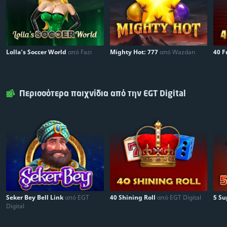
Lolla's Soccer World
από Fazi
Mighty Hot: 777
από Wazdan
40 F
Περισσότερα παιχνίδια από την EGT Digital
Seker Bey Bell Link
από EGT
40 Shining Roll
από EGT Digital
5 Su
Digital