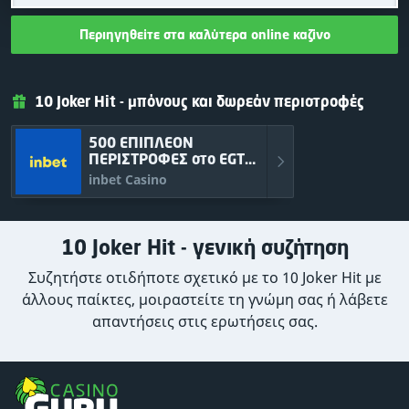
Περιηγηθείτε στα καλύτερα online καζίνο
10 Joker Hit - μπόνους και δωρεάν περιστροφές
500 ΕΠΙΠΛΕΟΝ
ΠΕΡΙΣΤΡΟΦΕΣ
στο EGT
Digital
inbet Casino
10 Joker Hit - γενική συζήτηση
Συζητήστε οτιδήποτε σχετικό με το 10 Joker Hit με
άλλους παίκτες, μοιραστείτε τη γνώμη σας ή λάβετε
απαντήσεις στις ερωτήσεις σας.