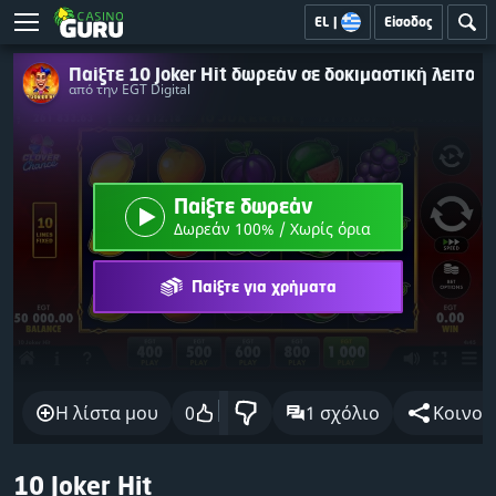
EL
|
Είσοδος
Παίξτε 10 Joker Hit δωρεάν σε δοκιμαστική λειτου
από την EGT Digital
Παίξτε δωρεάν
Δωρεάν 100% / Χωρίς όρια
Παίξτε για χρήματα
Η λίστα μου
0
1 σχόλιο
Κοινοπ
10 Joker Hit