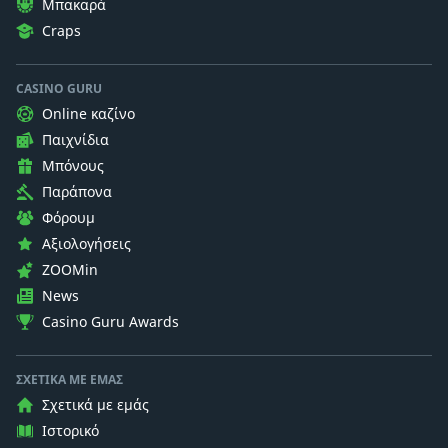
Μπακαρά
Craps
CASINO GURU
Online καζίνο
Παιχνίδια
Μπόνους
Παράπονα
Φόρουμ
Αξιολογήσεις
ZOOMin
News
Casino Guru Awards
ΣΧΕΤΙΚΆ ΜΕ ΕΜΆΣ
Σχετικά με εμάς
Ιστορικό