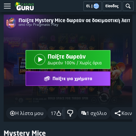
EL
|
Είσοδος
Παίξτε Mystery Mice δωρεάν σε δοκιμαστική λειτο
από την Pragmatic Play
Παίξτε δωρεάν
Δωρεάν 100% / Χωρίς όρια
Παίξτε για χρήματα
Η λίστα μου
17
1 σχόλιο
Κοινο
Mystery Mice