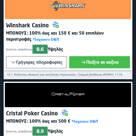
Winshark Casino
ΜΠΌΝΟΥΣ:
100% έως και 150 €
και 50 επιπλέον
περιστροφές
*Ισχύουν Ο&Π
8.6
Υψηλός
Δείκτης ασφάλειας
Γρήγορες πληροφορίες
Παίξτε σε καζίνο
+21. Κίνδυνος εθισμού και απώλειας περιουσίας. Γραμμή βοήθειας ΚΕΘΕΑ: 1114.
Cristal Poker Casino
ΜΠΌΝΟΥΣ:
100% έως και 500 €
*Ισχύουν Ο&Π
8.9
Υψηλός
Δείκτης ασφάλειας