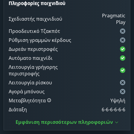
Πληροφορίες παιχνιδιού
Pragmatic
Σχεδιαστής παιχνιδιού
Play
Προοδευτικό Τζακπότ
Ρύθμιση γραμμών κέρδους
Δωρεάν περιστροφές
Αυτόματο παιχνίδι
Λειτουργία γρήγορης
περιστροφής
Λειτουργία ρίσκου
Αγορά μπόνους
Μεταβλητότητα
Υψηλή
Διάταξη
6-6-6-6-6-6
Εμφάνιση περισσότερων πληροφοριών