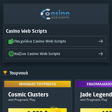
Casino Web Scripts
Παιχνίδια Casino Web Scripts
Καζίνο Casino Web Scripts
Τουρνουά
ΜΗΝΙΑΊΟ ΤΟΥΡΝΟΥΆ
ΕΒΔΟΜΑΔΙΑΊΟ
ΜΗΝΙΑΊΟ ΤΟΥΡΝΟΥΆ
ΕΒΔΟΜΑΔΙΑΊΟ
ΟΜΆΔΑ ΒΡΑΒΕΊΩΝ
ΟΜΆΔΑ ΒΡ
Cosmic Clusters
Jade Legend
24
:
08
:
26
03
:
08
:
26
1.000 $
100
από Pragmatic Play
από Pragmatic Play
380 $
1
50 $
250 $
2
30 $