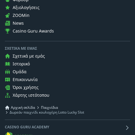
Αξιολογήσεις
ZOOMin
News
Casino Guru Awards
ΣΧΕΤΙΚΆ ΜΕ ΕΜΆΣ
Σχετικά με εμάς
Ιστορικό
Ομάδα
Επικοινωνία
Όροι χρήσης
Χάρτης ιστότοπου
Αρχική σελίδα
Παιχνίδια
Δωρεάν παιχνίδι κουλοχέρη Lotto Lucky Slot
CASINO GURU ACADEMY