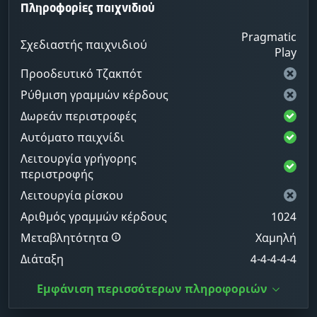
Πληροφορίες παιχνιδιού
Pragmatic
Σχεδιαστής παιχνιδιού
Play
Προοδευτικό Τζακπότ
Ρύθμιση γραμμών κέρδους
Δωρεάν περιστροφές
Αυτόματο παιχνίδι
Λειτουργία γρήγορης
περιστροφής
Λειτουργία ρίσκου
Αριθμός γραμμών κέρδους
1024
Μεταβλητότητα
Χαμηλή
Διάταξη
4-4-4-4-4
Εμφάνιση περισσότερων πληροφοριών