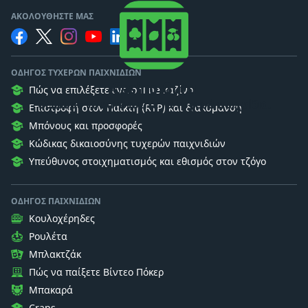
ΑΚΟΛΟΥΘΉΣΤΕ ΜΑΣ
ΟΔΗΓΌΣ ΤΥΧΕΡΏΝ ΠΑΙΧΝΙΔΙΏΝ
Casino Guru
Πώς να επιλέξετε ένα online καζίνο
Θέλουμε να κατανοείτε τα τυχερά παιχνίδια.
Επιστροφή στον Παίκτη (RTP) και διακύμανση
Μπόνους και προσφορές
Κώδικας δικαιοσύνης τυχερών παιχνιδιών
Υπεύθυνος στοιχηματισμός και εθισμός στον τζόγο
ΟΔΗΓΌΣ ΠΑΙΧΝΙΔΙΏΝ
Κουλοχέρηδες
Ρουλέτα
Μπλακτζάκ
Πώς να παίξετε Βίντεο Πόκερ
Μπακαρά
Craps