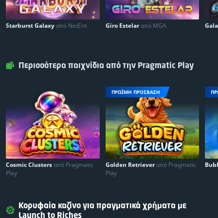
Starburst Galaxy
από NetEnt
Giro Estelar
από MGA
Gal
Περισσότερα παιχνίδια από την Pragmatic Play
ΠΡΏΙΜΗ ΠΡΌΣΒΑΣΗ
ΠΡ
Cosmic Clusters
από Pragmatic
Golden Retriever
από Pragmatic
Bub
Play
Play
Κορυφαία καζίνο για πραγματικά χρήματα με
Launch to Riches