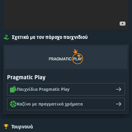
Σχετικά με τον πάροχο παιχνιδιού
Pragmatic Play
Παιχνίδια Pragmatic Play
Καζίνο με πραγματικά χρήματα
Τουρνουά