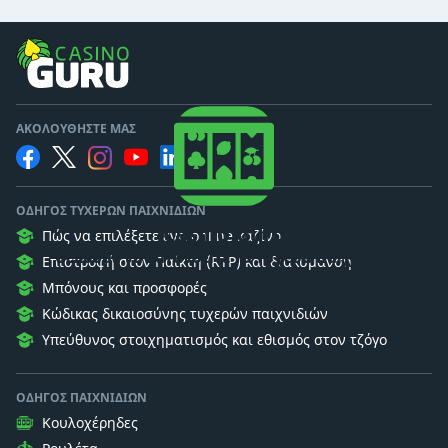
ΑΚΟΛΟΥΘΉΣΤΕ ΜΑΣ
ΟΔΗΓΌΣ ΤΥΧΕΡΏΝ ΠΑΙΧΝΙΔΙΏΝ
Casino Guru
Πώς να επιλέξετε ένα online καζίνο
Θέλουμε να κατανοείτε τα τυχερά παιχνίδια.
Επιστροφή στον Παίκτη (RTP) και διακύμανση
Μπόνους και προσφορές
Κώδικας δικαιοσύνης τυχερών παιχνιδιών
Υπεύθυνος στοιχηματισμός και εθισμός στον τζόγο
ΟΔΗΓΌΣ ΠΑΙΧΝΙΔΙΏΝ
Κουλοχέρηδες