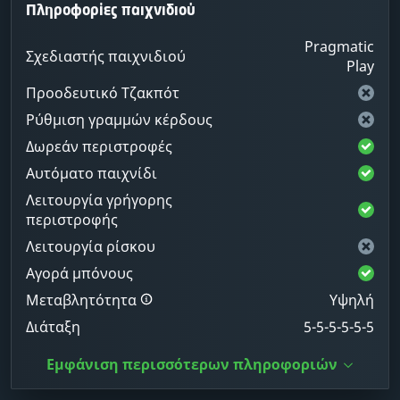
Πληροφορίες παιχνιδιού
Pragmatic
Σχεδιαστής παιχνιδιού
Play
Προοδευτικό Τζακπότ
Ρύθμιση γραμμών κέρδους
Δωρεάν περιστροφές
Αυτόματο παιχνίδι
Λειτουργία γρήγορης
περιστροφής
Λειτουργία ρίσκου
Αγορά μπόνους
Μεταβλητότητα
Υψηλή
Διάταξη
5-5-5-5-5-5
Εμφάνιση περισσότερων πληροφοριών