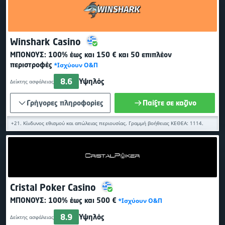
Winshark Casino
ΜΠΌΝΟΥΣ:
100% έως και 150 €
και 50 επιπλέον
περιστροφές
*Ισχύουν Ο&Π
8.6
Υψηλός
Δείκτης ασφάλειας
Γρήγορες πληροφορίες
Παίξτε σε καζίνο
+21. Κίνδυνος εθισμού και απώλειας περιουσίας. Γραμμή βοήθειας ΚΕΘΕΑ: 1114.
Cristal Poker Casino
ΜΠΌΝΟΥΣ:
100% έως και 500 €
*Ισχύουν Ο&Π
8.9
Υψηλός
Δείκτης ασφάλειας