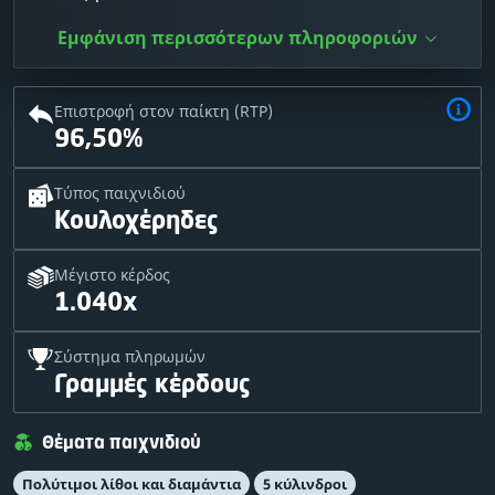
Εμφάνιση περισσότερων πληροφοριών
Επιστροφή στον παίκτη (RTP)
96,50%
Τύπος παιχνιδιού
Κουλοχέρηδες
Μέγιστο κέρδος
1.040x
Σύστημα πληρωμών
Γραμμές κέρδους
Θέματα παιχνιδιού
Πολύτιμοι λίθοι και διαμάντια
5 κύλινδροι