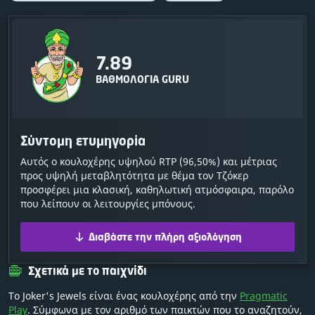
7.89
ΒΑΘΜΟΛΟΓΊΑ GURU
Σύντομη ετυμηγορία
Αυτός ο κουλοχέρης υψηλού RTP (96,50%) και μέτριας
προς υψηλή μεταβλητότητα με θέμα τον Τζόκερ
προσφέρει μια κλασική, καθηλωτική ατμόσφαιρα, παρόλο
που λείπουν οι λειτουργίες μπόνους.
Διαβάστε την πλήρη αξιολόγηση
Σχετικά με το παιχνίδι
Το Joker's Jewels είναι ένας κουλοχέρης από την
Pragmatic
Play
. Σύμφωνα με τον αριθμό των παικτών που το αναζητούν,