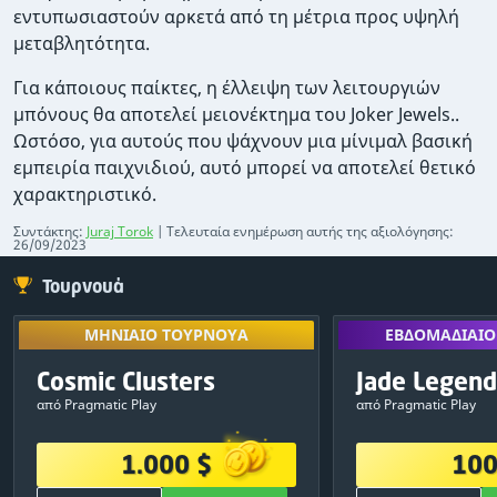
εντυπωσιαστούν αρκετά από τη μέτρια προς υψηλή
μεταβλητότητα.
Για κάποιους παίκτες, η έλλειψη των λειτουργιών
μπόνους θα αποτελεί μειονέκτημα του Joker Jewels..
Ωστόσο, για αυτούς που ψάχνουν μια μίνιμαλ βασική
εμπειρία παιχνιδιού, αυτό μπορεί να αποτελεί θετικό
χαρακτηριστικό.
Συντάκτης:
Juraj Torok
| Τελευταία ενημέρωση αυτής της αξιολόγησης:
26/09/2023
Τουρνουά
ΜΗΝΙΑΊΟ ΤΟΥΡΝΟΥΆ
ΕΒΔΟΜΑΔΙΑΊΟ
ΜΗΝΙΑΊΟ ΤΟΥΡΝΟΥΆ
ΕΒΔΟΜΑΔΙΑΊΟ
ΟΜΆΔΑ ΒΡΑΒΕΊΩΝ
ΟΜΆΔΑ ΒΡ
Cosmic Clusters
Jade Legend
22
:
14
:
38
01
:
14
:
38
1.000 $
100
από Pragmatic Play
από Pragmatic Play
380 $
1
50 $
250 $
2
30 $
1.000 $
100
120 $
3
20 $