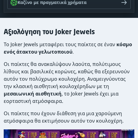
Καζίνο με πραγματικά χρήματα
Αξιολόγηση του Joker Jewels
Το Joker Jewels μεταφέρει τους παίκτες σε έναν
κόσμο
ενός άτακτου γελωτοποιού
.
Οι παίκτες θα ανακαλύψουν λαούτα, πολύτιμους
λίθους και βασιλικές κορώνες, καθώς θα εξερευνούν
αυτόν τον πολύχρωμο κουλοχέρη. Αναμειγνύοντας
την κλασική αισθητική κουλοχέρηδων με τη
μεσαιωνική αισθητική
, το Joker Jewels έχει μια
εορταστική ατμόσφαιρα.
Οι παίκτες που έχουν διάθεση για μια χαρούμενη
ατμόσφαιρα θα εκτιμήσουν αυτόν τον κουλοχέρη.