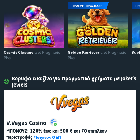
ΠΡΏΙΜΗ ΠΡΌΣΒΑΣΗ
ΠΡ
Cosmic Clusters
από Pragmatic
Golden Retriever
από Pragmatic
Bub
Play
Play
Κορυφαία καζίνο για πραγματικά χρήματα με Joker's
Jewels
V.Vegas Casino
ΜΠΌΝΟΥΣ:
120% έως και 500 €
και 70 επιπλέον
περιστροφές
*Ισχύουν Ο&Π