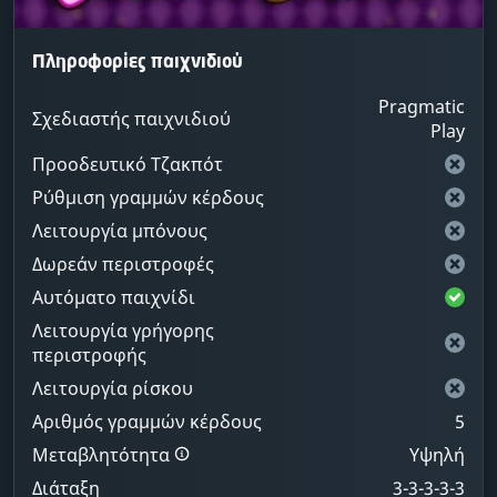
Πληροφορίες παιχνιδιού
Pragmatic
Σχεδιαστής παιχνιδιού
Play
Προοδευτικό Τζακπότ
Ρύθμιση γραμμών κέρδους
Λειτουργία μπόνους
Δωρεάν περιστροφές
Αυτόματο παιχνίδι
Λειτουργία γρήγορης
περιστροφής
Λειτουργία ρίσκου
Αριθμός γραμμών κέρδους
5
Μεταβλητότητα
Υψηλή
Διάταξη
3-3-3-3-3