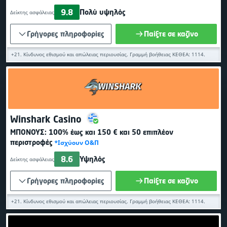
9.8
Πολύ υψηλός
Δείκτης ασφάλειας
Γρήγορες πληροφορίες
Παίξτε σε καζίνο
+21. Κίνδυνος εθισμού και απώλειας περιουσίας. Γραμμή βοήθειας ΚΕΘΕΑ: 1114.
Winshark Casino
ΜΠΌΝΟΥΣ:
100% έως και 150 €
και 50 επιπλέον
περιστροφές
*Ισχύουν Ο&Π
8.6
Υψηλός
Δείκτης ασφάλειας
Γρήγορες πληροφορίες
Παίξτε σε καζίνο
+21. Κίνδυνος εθισμού και απώλειας περιουσίας. Γραμμή βοήθειας ΚΕΘΕΑ: 1114.