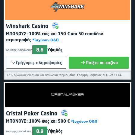
Winshark Casino
ΜΠΌΝΟΥΣ:
100% έως και 150 €
και 50 επιπλέον
περιστροφές
*Ισχύουν Ο&Π
8.6
Υψηλός
Δείκτης ασφάλειας
Γρήγορες πληροφορίες
Παίξτε σε καζίνο
+21. Κίνδυνος εθισμού και απώλειας περιουσίας. Γραμμή βοήθειας ΚΕΘΕΑ: 1114.
Cristal Poker Casino
ΜΠΌΝΟΥΣ:
100% έως και 500 €
*Ισχύουν Ο&Π
8.9
Υψηλός
Δείκτης ασφάλειας