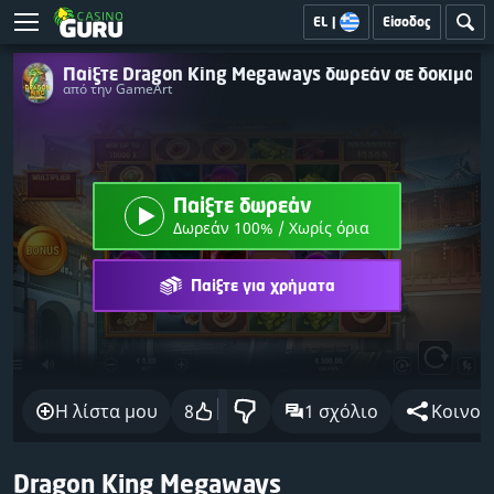
EL
|
Είσοδος
Παίξτε Dragon King Megaways δωρεάν σε δοκιμαστ
από την GameArt
Παίξτε δωρεάν
Δωρεάν 100% / Χωρίς όρια
Παίξτε για χρήματα
Η λίστα μου
8
1 σχόλιο
Κοινοπ
Dragon King Megaways