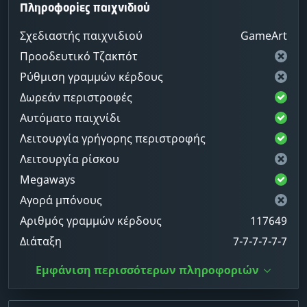
Πληροφορίες παιχνιδιού
Σχεδιαστής παιχνιδιού
GameArt
Προοδευτικό Τζακπότ
Ρύθμιση γραμμών κέρδους
Δωρεάν περιστροφές
Αυτόματο παιχνίδι
Λειτουργία γρήγορης περιστροφής
Λειτουργία ρίσκου
Megaways
Αγορά μπόνους
Αριθμός γραμμών κέρδους
117649
Διάταξη
7-7-7-7-7-7
Εμφάνιση περισσότερων πληροφοριών