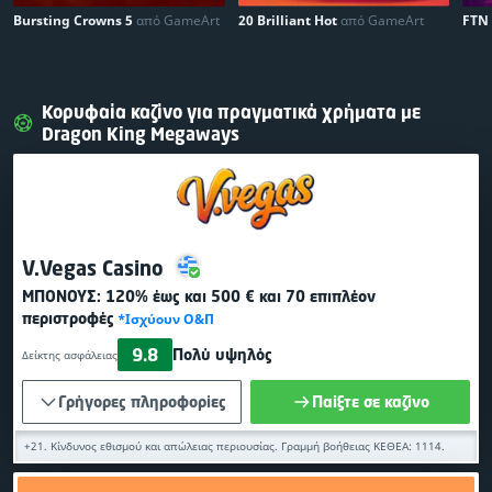
Bursting Crowns 5
από GameArt
20 Brilliant Hot
από GameArt
FTN
Κορυφαία καζίνο για πραγματικά χρήματα με
Dragon King Megaways
V.Vegas Casino
ΜΠΌΝΟΥΣ:
120% έως και 500 €
και 70 επιπλέον
περιστροφές
*Ισχύουν Ο&Π
9.8
Πολύ υψηλός
Δείκτης ασφάλειας
Γρήγορες πληροφορίες
Παίξτε σε καζίνο
+21. Κίνδυνος εθισμού και απώλειας περιουσίας. Γραμμή βοήθειας ΚΕΘΕΑ: 1114.