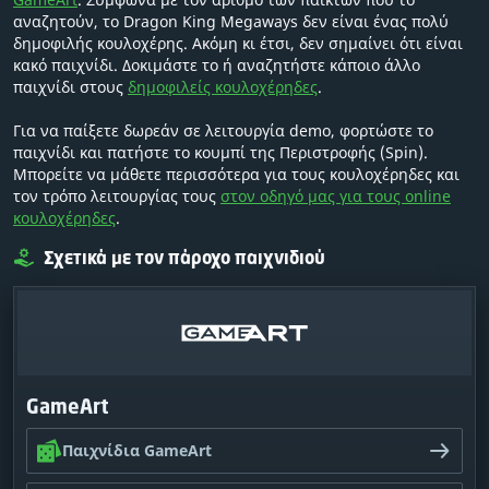
αναζητούν, το Dragon King Megaways δεν είναι ένας πολύ
δημοφιλής κουλοχέρης. Ακόμη κι έτσι, δεν σημαίνει ότι είναι
κακό παιχνίδι. Δοκιμάστε το ή αναζητήστε κάποιο άλλο
παιχνίδι στους
δημοφιλείς κουλοχέρηδες
.
Για να παίξετε δωρεάν σε λειτουργία demo, φορτώστε το
παιχνίδι και πατήστε το κουμπί της Περιστροφής (Spin).
Μπορείτε να μάθετε περισσότερα για τους κουλοχέρηδες και
τον τρόπο λειτουργίας τους
στον οδηγό μας για τους online
κουλοχέρηδες
.
Σχετικά με τον πάροχο παιχνιδιού
GameArt
Παιχνίδια GameArt