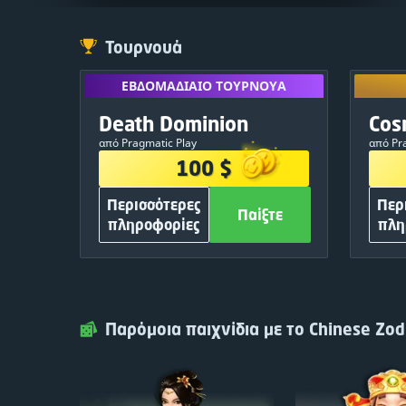
Τουρνουά
ΕΒΔΟΜΑΔΙΑΊΟ ΤΟΥΡΝΟΥΆ
ΕΒΔΟΜΑΔΙΑΊΟ ΤΟΥΡΝΟΥΆ
ΟΜΆΔΑ ΒΡΑΒΕΊΩΝ
Death Dominion
Cos
00
:
08
:
47
25
100 $
από Pragmatic Play
από Pr
100 $
50 $
1
380 $
30 $
2
250 $
Περισσότερες
Περ
Παίξτε
20 $
3
120 $
πληροφορίες
πλη
75 $
ΆΛΛΕΣ ΠΛΗΡΟΦΟΡΊΕΣ
50 $
250
Συνολικές δωρεάν
750
Παίξτε
Κλείσιμο
25 $
περιστροφές:
25 $
Pragmatic
Πάροχος
Pr
Play
παιχνιδιών:
Παρόμοια παιχνίδια με το Chinese Zod
25 $
ΔΩΡΕΑΝ
Είσοδος:
ΔΩΡ
25 $
25 $