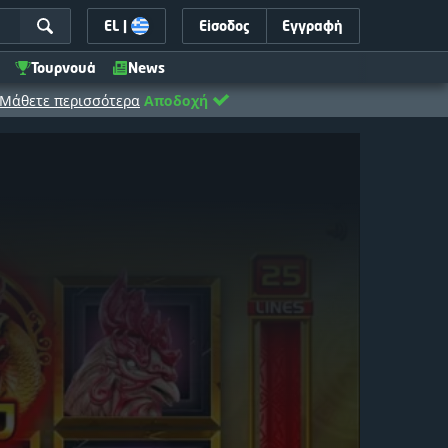
EL
|
Είσοδος
Εγγραφή
Τουρνουά
News
Μάθετε περισσότερα
Αποδοχή