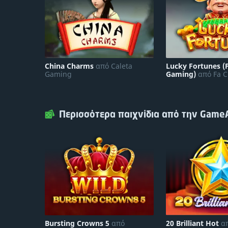
China Charms
από Caleta
Lucky Fortunes (
Gaming
Gaming)
από Fa 
Περισσότερα παιχνίδια από την Game
Bursting Crowns 5
από
20 Brilliant Hot
α