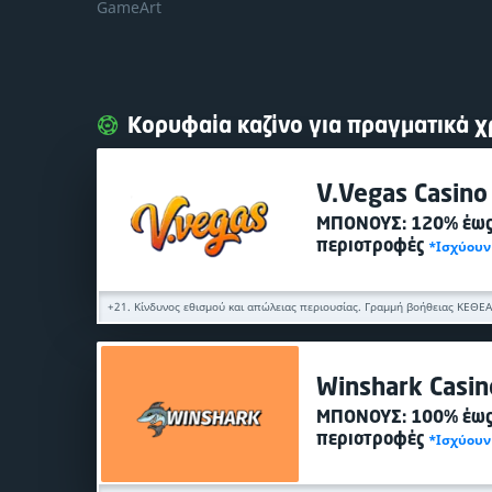
GameArt
Κορυφαία καζίνο για πραγματικά χ
V.Vegas Casin
ΜΠΌΝΟΥΣ:
120% έως
περιστροφές
*Ισχύουν
+21. Κίνδυνος εθισμού και απώλειας περιουσίας. Γραμμή βοήθειας ΚΕΘΕΑ
Winshark Casi
ΜΠΌΝΟΥΣ:
100% έως
περιστροφές
*Ισχύουν