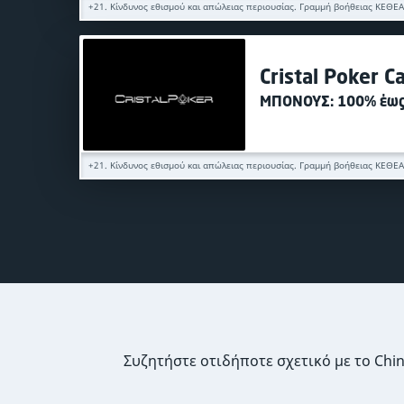
+21. Κίνδυνος εθισμού και απώλειας περιουσίας. Γραμμή βοήθειας ΚΕΘΕΑ
Cristal Poker C
ΜΠΌΝΟΥΣ:
100% έως
+21. Κίνδυνος εθισμού και απώλειας περιουσίας. Γραμμή βοήθειας ΚΕΘΕΑ
Συζητήστε οτιδήποτε σχετικό με το Chin