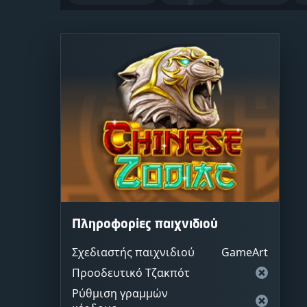
Πληροφορίες παιχνιδιού
Σχεδιαστής παιχνιδιού
GameArt
Προοδευτικό Τζακπότ
Ρύθμιση γραμμών