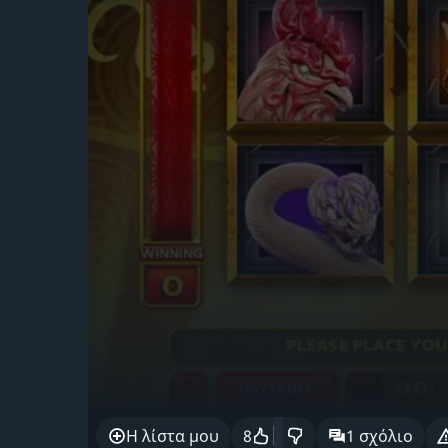
Η λίστα μου
8
1 σχόλιο