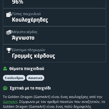
96%
Τύπος παιχνιδιού
Κουλοχέρηδες
Μέγιστο κέρδος
Άγνωστο
Σύστημα πληρωμών
Γραμμές κέρδους
Θέματα παιχνιδιού
5 κύλινδροι
Ασιατικά
Σχετικά με το παιχνίδι
Το Golden Dragon (GameArt) είναι ένας κουλοχέρης από την
GameArt
. Σύμφωνα με τον αριθμό παικτών που αναζητούν, το
Golden Dragon (GameArt) είναι ένας πολύ δημοφιλής