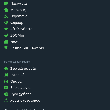
Παιχνίδια
Μπόνους
Παράπονα
Φόρουμ
Αξιολογήσεις
ZOOMin
News
Casino Guru Awards
ΣΧΕΤΙΚΆ ΜΕ ΕΜΆΣ
Σχετικά με εμάς
Ιστορικό
Ομάδα
Επικοινωνία
Όροι χρήσης
Χάρτης ιστότοπου