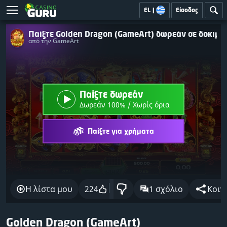
EL
|
Είσοδος
Παίξτε Golden Dragon (GameArt) δωρεάν σε δοκιμα
από την GameArt
Παίξτε δωρεάν
Δωρεάν 100% / Χωρίς όρια
Παίξτε για χρήματα
Η λίστα μου
224
1 σχόλιο
Κοιν
Golden Dragon (GameArt)