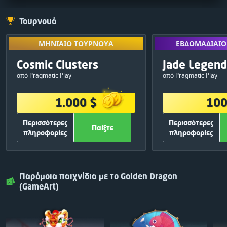
Τουρνουά
ΜΗΝΙΑΊΟ ΤΟΥΡΝΟΥΆ
ΕΒΔΟΜΑΔΙΑΊΟ
ΜΗΝΙΑΊΟ ΤΟΥΡΝΟΥΆ
ΕΒΔΟΜΑΔΙΑΊΟ
ΟΜΆΔΑ ΒΡΑΒΕΊΩΝ
ΟΜΆΔΑ ΒΡ
Cosmic Clusters
Jade Legend
22
:
10
:
52
01
:
10
:
52
1.000 $
100
από Pragmatic Play
από Pragmatic Play
380 $
1
50 $
250 $
2
30 $
1.000 $
100
120 $
3
20 $
Περισσότερες
Περισσότερες
75 $
4
ΆΛΛΕΣ ΠΛΗΡΟΦΟΡΊΕΣ
Παίξτε
ΆΛΛΕΣ ΠΛΗ
πληροφορίες
πληροφορίες
50 $
5
750
Συνολικές δωρεάν περιστροφές:
250
Συνολικές δωρε
Παίξτε
Κλείσιμο
Παίξτε
25 $
6
Pragmatic
Πάροχος
Pragmatic
25 $
7
Play
παιχνιδιών:
Play
25 $
8
Παρόμοια παιχνίδια με το Golden Dragon
ΔΩΡΕΑΝ
Είσοδος:
ΔΩΡΕΑΝ
(GameArt)
25 $
9
25 $
10