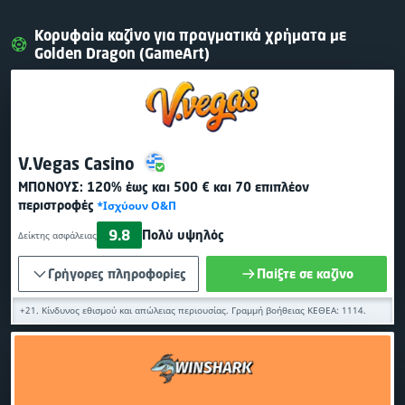
Κορυφαία καζίνο για πραγματικά χρήματα με
Golden Dragon (GameArt)
V.Vegas Casino
ΜΠΌΝΟΥΣ:
120% έως και 500 €
και 70 επιπλέον
περιστροφές
*Ισχύουν Ο&Π
9.8
Πολύ υψηλός
Δείκτης ασφάλειας
Γρήγορες πληροφορίες
Παίξτε σε καζίνο
+21. Κίνδυνος εθισμού και απώλειας περιουσίας. Γραμμή βοήθειας ΚΕΘΕΑ: 1114.