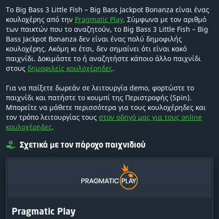
Το Big Bass 3 Little Fish – Big Bass Jackpot Bonanza είναι ένας
κουλοχέρης από την
Pragmatic Play
. Σύμφωνα με τον αριθμό
των παικτών που το αναζητούν, το Big Bass 3 Little Fish – Big
Bass Jackpot Bonanza δεν είναι ένας πολύ δημοφιλής
κουλοχέρης. Ακόμη κι έτσι, δεν σημαίνει ότι είναι κακό
παιχνίδι. Δοκιμάστε το ή αναζητήστε κάποιο άλλο παιχνίδι
στους
δημοφιλείς κουλοχέρηδες
.
Για να παίξετε δωρεάν σε λειτουργία demo, φορτώστε το
παιχνίδι και πατήστε το κουμπί της Περιστροφής (Spin).
Μπορείτε να μάθετε περισσότερα για τους κουλοχέρηδες και
τον τρόπο λειτουργίας τους
στον οδηγό μας για τους online
κουλοχέρηδες
.
Σχετικά με τον πάροχο παιχνιδιού
Pragmatic Play