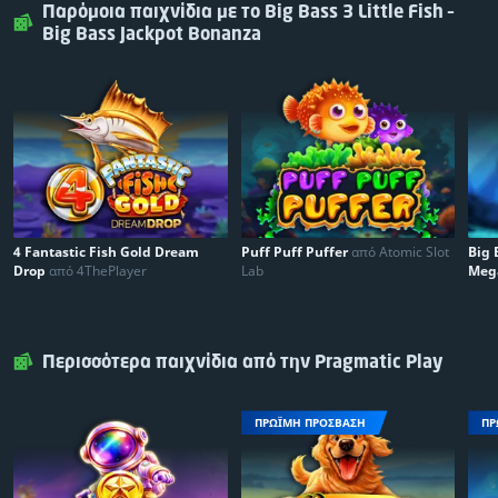
25 $
8
Παρόμοια παιχνίδια με το Big Bass 3 Little Fish –
ΔΩΡΕΑΝ
Είσοδος:
ΔΩΡΕΑΝ
Big Bass Jackpot Bonanza
25 $
9
25 $
10
4 Fantastic Fish Gold Dream
Puff Puff Puffer
από Atomic Slot
Big 
Drop
από 4ThePlayer
Lab
Meg
Περισσότερα παιχνίδια από την Pragmatic Play
ΠΡΏΙΜΗ ΠΡΌΣΒΑΣΗ
ΠΡ