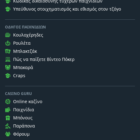
Κώδικας δικαιοσύνης τυχερών παιχνιδιών
Υπεύθυνος στοιχηματισμός και εθισμός στον τζόγο
ΟΔΗΓΌΣ ΠΑΙΧΝΙΔΙΏΝ
Κουλοχέρηδες
Ρουλέτα
Μπλακτζάκ
Πώς να παίξετε Βίντεο Πόκερ
Μπακαρά
Craps
CASINO GURU
Online καζίνο
Παιχνίδια
Μπόνους
Παράπονα
Φόρουμ