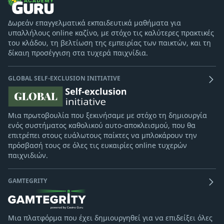
Δωρεάν επαγγελματικά εκπαιδευτικά μαθήματα για
υπαλλήλους online καζίνο, με στόχο τις καλύτερες πρακτικές
του κλάδου, τη βελτίωση της εμπειρίας των παικτών, και τη
δίκαιη προσέγγιση στα τυχερά παιχνίδια.
GLOBAL SELF-EXCLUSION INITIATIVE
Μια πρωτοβουλία που ξεκινήσαμε με στόχο τη δημιουργία
ενός συστήματος καθολικού αυτο-αποκλεισμού, που θα
επιτρέπει στους ευάλωτους παίκτες να μπλοκάρουν την
πρόσβασή τους σε όλες τις ευκαιρίες online τυχερών
παιχνιδιών.
GAMTEGRITY
Μια πλατφόρμα που έχει δημιουργηθεί για να επιδείξει όλες