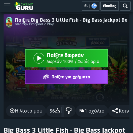
EL
|
Είσοδος
Παίξτε Big Bass 3 Little Fish – Big Bass Jackpot Bo
από την Pragmatic Play
Παίξτε δωρεάν
Δωρεάν 100% / Χωρίς όρια
Παίξτε για χρήματα
Η λίστα μου
56
1 σχόλιο
Κοινο
Big Bass 3 Little Fish – Big Bass Jackpot