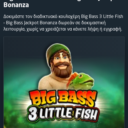
Bonanza
Δοκιμάστε τον διαδικτυακό κουλοχέρη Big Bass 3 Little Fish
– Big Bass Jackpot Bonanza δωρεάν σε δοκιμαστική
λειτουργία, χωρίς να χρειάζεται να κάνετε λήψη ή εγγραφή.