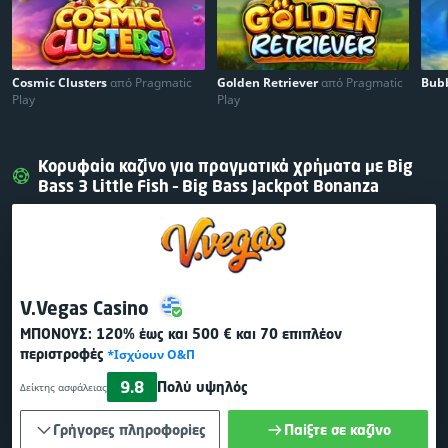
Cosmic Clusters
από Pragmatic
Golden Retriever
από Pragmatic
Bub
Play
Play
Κορυφαία καζίνο για πραγματικά χρήματα με Big
Bass 3 Little Fish – Big Bass Jackpot Bonanza
V.Vegas Casino
ΜΠΌΝΟΥΣ:
120% έως και 500 €
και 70 επιπλέον
περιστροφές
*Ισχύουν Ο&Π
9.8
Πολύ υψηλός
Δείκτης ασφάλειας
Γρήγορες πληροφορίες
Παίξτε σε καζίνο