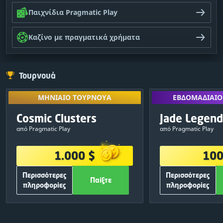
Παιχνίδια Pragmatic Play
Καζίνο με πραγματικά χρήματα
Τουρνουά
ΜΗΝΙΑΊΟ ΤΟΥΡΝΟΥΆ
ΕΒΔΟΜΑΔΙΑΊΟ
ΜΗΝΙΑΊΟ ΤΟΥΡΝΟΥΆ
ΕΒΔΟΜΑΔΙΑΊΟ
ΟΜΆΔΑ ΒΡΑΒΕΊΩΝ
ΟΜΆΔΑ ΒΡ
Cosmic Clusters
Jade Legend
22
:
15
:
15
01
:
15
:
15
1.000 $
100
από Pragmatic Play
από Pragmatic Play
380 $
1
50 $
250 $
2
30 $
1.000 $
100
120 $
3
20 $
Περισσότερες
Περισσότερες
75 $
4
ΆΛΛΕΣ ΠΛΗΡΟΦΟΡΊΕΣ
Παίξτε
ΆΛΛΕΣ ΠΛΗ
πληροφορίες
πληροφορίες
50 $
5
750
Συνολικές δωρεάν περιστροφές:
250
Συνολικές δωρε
Παίξτε
Κλείσιμο
Παίξτε
25 $
6
Pragmatic
Πάροχος
Pragmatic
25 $
7
Play
παιχνιδιών:
Play