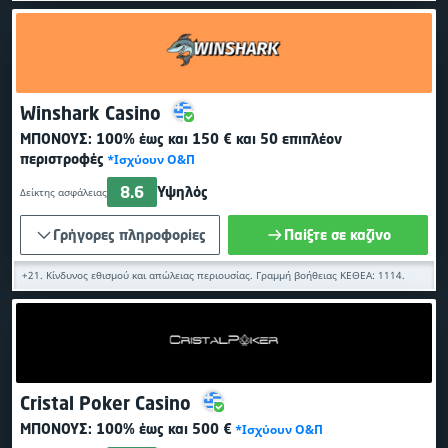
Winshark Casino
ΜΠΌΝΟΥΣ:
100% έως και 150 €
και 50 επιπλέον
περιστροφές
*Ισχύουν Ο&Π
8.6
Υψηλός
Δείκτης ασφάλειας
Γρήγορες πληροφορίες
Παίξτε σε καζίνο
+21. Κίνδυνος εθισμού και απώλειας περιουσίας. Γραμμή βοήθειας ΚΕΘΕΑ: 1114.
Cristal Poker Casino
ΜΠΌΝΟΥΣ:
100% έως και 500 €
*Ισχύουν Ο&Π