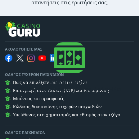
απαντήσεις στις ερωτήσεις σας.
ΑΚΟΛΟΥΘΉΣΤΕ ΜΑΣ
ΟΔΗΓΌΣ ΤΥΧΕΡΏΝ ΠΑΙΧΝΙΔΙΏΝ
Casino Guru
Πώς να επιλέξετε ένα online καζίνο
Θέλουμε να κατανοείτε τα τυχερά παιχνίδια.
Επιστροφή στον Παίκτη (RTP) και διακύμανση
Μπόνους και προσφορές
Κώδικας δικαιοσύνης τυχερών παιχνιδιών
Υπεύθυνος στοιχηματισμός και εθισμός στον τζόγο
ΟΔΗΓΌΣ ΠΑΙΧΝΙΔΙΏΝ