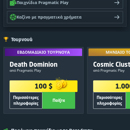
Παιχνίδια Pragmatic Play
Καζίνο με πραγματικά χρήματα
Τουρνουά
ΕΒΔΟΜΑΔΙΑΊΟ ΤΟΥΡΝΟΥΆ
ΜΗΝΙΑΊΟ Τ
ΕΒΔΟΜΑΔΙΑΊΟ ΤΟΥΡΝΟΥΆ
ΜΗΝΙΑΊΟ Τ
ΟΜΆΔΑ ΒΡΑΒΕΊΩΝ
ΟΜΆΔΑ ΒΡ
Death Dominion
Cosmic Clus
00
:
06
:
17
25
:
06
:
17
100 $
1.00
από Pragmatic Play
από Pragmatic Play
50 $
1
380 $
30 $
2
250 $
100 $
1.00
20 $
3
120 $
Περισσότερες
Περισσότερες
75 $
ΆΛΛΕΣ ΠΛΗΡΟΦΟΡΊΕΣ
Παίξτε
ΆΛΛΕΣ ΠΛΗ
πληροφορίες
πληροφορίες
50 $
250
Συνολικές δωρεάν περιστροφές:
750
Συνολικές δωρε
Παίξτε
Κλείσιμο
Παίξτε
25 $
Pragmatic
Πάροχος
Pragmatic
25 $
Play
παιχνιδιών:
Play
25 $
ΔΩΡΕΑΝ
Είσοδος:
ΔΩΡΕΑΝ