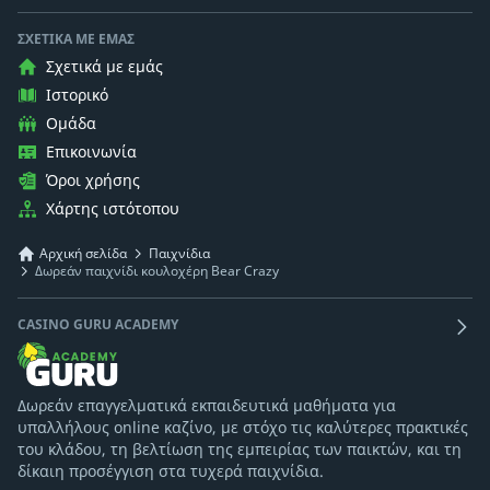
ΣΧΕΤΙΚΆ ΜΕ ΕΜΆΣ
Σχετικά με εμάς
Ιστορικό
Ομάδα
Επικοινωνία
Όροι χρήσης
Χάρτης ιστότοπου
Αρχική σελίδα
Παιχνίδια
Δωρεάν παιχνίδι κουλοχέρη Bear Crazy
CASINO GURU ACADEMY
Δωρεάν επαγγελματικά εκπαιδευτικά μαθήματα για
υπαλλήλους online καζίνο, με στόχο τις καλύτερες πρακτικές
του κλάδου, τη βελτίωση της εμπειρίας των παικτών, και τη
δίκαιη προσέγγιση στα τυχερά παιχνίδια.