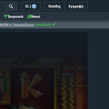
EL
|
Είσοδος
Εγγραφή
Τουρνουά
News
Μάθετε περισσότερα
Αποδοχή