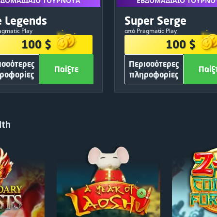
ΒΔΟΜΑΔΙΑΊΟ ΤΟΥΡΝΟΥΆ
ΕΒΔΟΜΑΔΙΑΊΟ ΤΟΥΡΝΟ
ΟΜΆΔΑ ΒΡΑΒΕΊΩΝ
ΟΜΆΔΑ ΒΡΑΒΕΊΩΝ
e Legends
Super Serge
:
11
:
24
06
:
11
:
24
100 $
100 $
agmatic Play
από Pragmatic Play
100 $
100 $
1
50 $
2
30 $
ισσότερες
Περισσότερες
Παίξτε
Παίξ
3
20 $
ροφορίες
πληροφορίες
ΆΛΛΕΣ ΠΛΗΡΟΦΟΡΊΕΣ
ΆΛΛΕΣ ΠΛΗΡΟΦΟΡΊΕΣ
Συνολικές δωρεάν
250
Συνολικές δωρεάν
Παίξτε
Κλείσιμο
Παίξτε
Κλείσ
περιστροφές:
περιστροφές:
agmatic
Πάροχος
Pragmatic
Πάροχος
lth
Play
παιχνιδιών:
Play
παιχνιδιώ
ΕΑΝ
Είσοδος:
ΔΩΡΕΑΝ
Εί