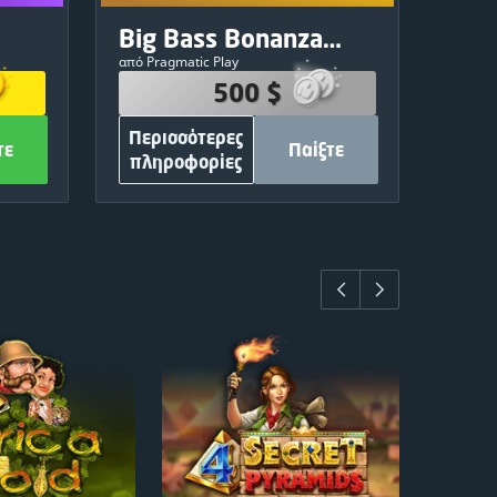
άλλα τουρνουά και
ΟΜΆΔΑ ΒΡΑΒΕΊΩΝ
Αποκλειστικό
κοινοποιώντας τα
Big Bass Bonanza
777
500 $
αποτελέσματά σας
1000
από Pragmatic Play
από Pra
500 $
1
250 $
1
50 $
2
150 $
2
30 $
Περισσότερες
Περ
τε
Παίξτε
3
50 $
3
20 $
πληροφορίες
πλη
30 $
4
ΆΛΛΕΣ ΠΛΗΡΟΦΟΡΊΕΣ
20 $
5
500
Συνολικές δωρεάν
250
ιμο
Παίξτε
Κλείσιμο
περιστροφές:
Pragmatic
Πάροχος
Pra
ν:
Play
παιχνιδιών:
σοδος:
Κοινοποιήστε και παίξτε
Είσοδος:
ΔΩΡΕ