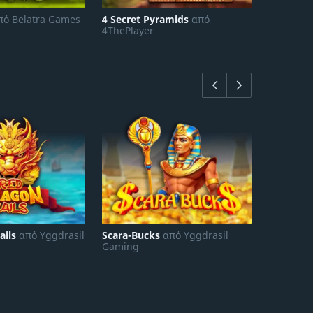
πό Belatra Games
4 Secret Pyramids
από
Jungle Sp
4ThePlayer
από NetE
ails
από Yggdrasil
Scara-Bucks
από Yggdrasil
MexoMa
Gaming
Gaming