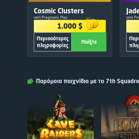
ΟΜΆΔΑ ΒΡΑΒΕΊΩΝ
Cosmic Clusters
Jad
23
:
11
:
35
02
1.000 $
από Pragmatic Play
από Pr
1.000 $
380 $
1
50 $
250 $
2
30 $
Περισσότερες
Περ
Παίξτε
120 $
3
20 $
πληροφορίες
πλη
75 $
4
ΆΛΛΕΣ ΠΛΗΡΟΦΟΡΊΕΣ
50 $
5
750
Συνολικές δωρεάν
250
Παίξτε
Κλείσιμο
25 $
6
περιστροφές:
25 $
7
Pragmatic
Πάροχος
Pr
Play
παιχνιδιών:
Παρόμοια παιχνίδια με το 7th Squad
25 $
8
ΔΩΡΕΑΝ
Είσοδος:
ΔΩΡ
25 $
9
25 $
10