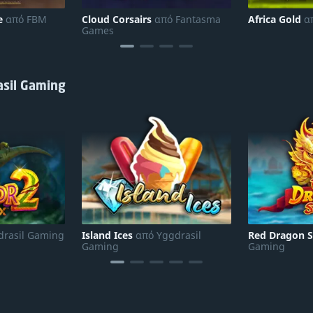
e
από FBM
Cloud Corsairs
από Fantasma
Africa Gold
α
Games
asil Gaming
drasil Gaming
Island Ices
από Yggdrasil
Red Dragon S
Gaming
Gaming