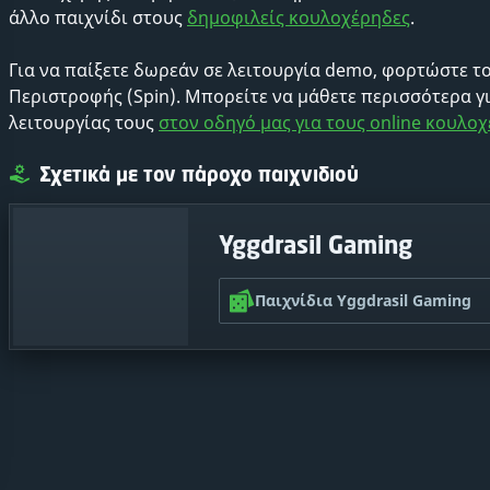
άλλο παιχνίδι στους
δημοφιλείς κουλοχέρηδες
.
Για να παίξετε δωρεάν σε λειτουργία demo, φορτώστε το
Περιστροφής (Spin). Μπορείτε να μάθετε περισσότερα γ
λειτουργίας τους
στον οδηγό μας για τους online κουλο
Σχετικά με τον πάροχο παιχνιδιού
Yggdrasil Gaming
Παιχνίδια Yggdrasil Gaming