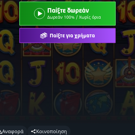
Παίξτε δωρεάν
Δωρεάν 100% / Χωρίς όρια
Παίξτε για χρήματα
Αναφορά
Κοινοποίηση