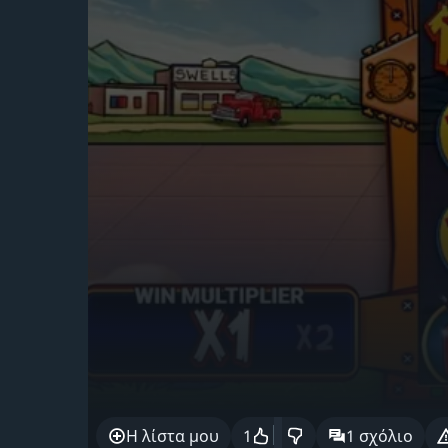
Η λίστα μου
1
1 σχόλιο