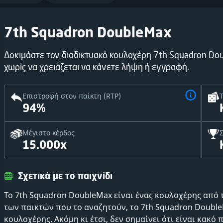
7th Squadron DoubleMax
Δοκιμάστε τον διαδικτυακό κουλοχέρη 7th Squadron Dou
χωρίς να χρειάζεται να κάνετε λήψη ή εγγραφή.
Επιστροφή στον παίκτη (RTP)
94%
Μέγιστο κέρδος
15.000x
Σχετικά με το παιχνίδι
Το 7th Squadron DoubleMax είναι ένας κουλοχέρης από
των παικτών που το αναζητούν, το 7th Squadron Double
κουλοχέρης. Ακόμη κι έτσι, δεν σημαίνει ότι είναι κακό 