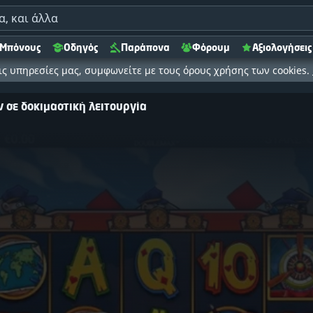
Μπόνους
Οδηγός
Παράπονα
Φόρουμ
Αξιολογήσεις
ις υπηρεσίες μας, συμφωνείτε με τους όρους χρήσης των cookies.
 σε δοκιμαστική λειτουργία