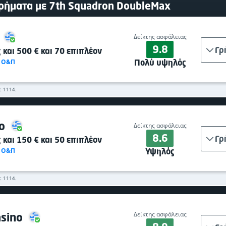
χρήματα με 7th Squadron DoubleMax
o
Δείκτης ασφάλειας
9.8
 και 500 €
και 70 επιπλέον
Πολύ υψηλός
 Ο&Π
: 1114.
no
Δείκτης ασφάλειας
8.6
 και 150 €
και 50 επιπλέον
Υψηλός
 Ο&Π
: 1114.
asino
Δείκτης ασφάλειας