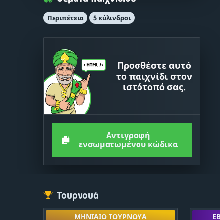
Περιπέτεια
5 κύλινδροι
Προσθέστε αυτό
το παιχνίδι στον
ιστότοπό σας.
Αντιγραφή
ενσωματωμένου κώδικα
Τουρνουά
ΜΗΝΙΑΊΟ ΤΟΥΡΝΟΥΆ
Ε
ΜΗΝΙΑΊΟ ΤΟΥΡΝΟΥΆ
Ε