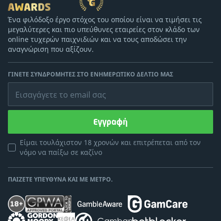
Ένα φιλόδοξο έργο στόχος του οποίου είναι να τιμήσει τις
μεγαλύτερες και πιο υπεύθυνες εταιρείες στον κλάδο των
online τυχερών παιχνιδιών και να τους αποδώσει την
αναγνώριση που αξίζουν.
ΓΊΝΕΤΕ ΣΥΝΔΡΟΜΗΤΈΣ ΣΤΟ ΕΝΗΜΕΡΩΤΙΚΌ ΔΕΛΤΊΟ ΜΑΣ
Εισαγάγετε το email σας
Εγγραφή
Είμαι τουλάχιστον 18 χρονών και επιτρέπεται από τον
νόμο να παίξω σε καζίνο
ΠΑΊΖΕΤΕ ΥΠΕΎΘΥΝΑ ΚΑΙ ΜΕ ΜΈΤΡΟ.