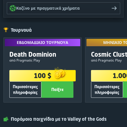
Καζίνο με πραγματικά χρήματα
Τουρνουά
ΕΒΔΟΜΑΔΙΑΊΟ ΤΟΥΡΝΟΥΆ
ΜΗΝΙΑΊΟ Τ
ΕΒΔΟΜΑΔΙΑΊΟ ΤΟΥΡΝΟΥΆ
ΜΗΝΙΑΊΟ Τ
ΟΜΆΔΑ ΒΡΑΒΕΊΩΝ
ΟΜΆΔΑ ΒΡ
Death Dominion
Cosmic Clus
00
:
01
:
37
25
:
01
:
37
100 $
1.00
από Pragmatic Play
από Pragmatic Play
50 $
1
380 $
30 $
2
250 $
100 $
1.00
20 $
3
120 $
Περισσότερες
Περισσότερες
75 $
ΆΛΛΕΣ ΠΛΗΡΟΦΟΡΊΕΣ
Παίξτε
ΆΛΛΕΣ ΠΛΗ
πληροφορίες
πληροφορίες
50 $
250
Συνολικές δωρεάν περιστροφές:
750
Συνολικές δωρε
Παίξτε
Κλείσιμο
Παίξτε
25 $
Pragmatic
Πάροχος
Pragmatic
25 $
Play
παιχνιδιών:
Play
25 $
ΔΩΡΕΑΝ
Είσοδος:
ΔΩΡΕΑΝ
Παρόμοια παιχνίδια με το Valley of the Gods
25 $