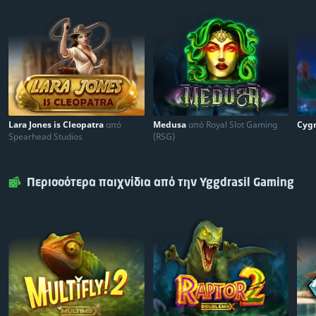
25 $
Lara Jones is Cleopatra
από
Medusa
από Royal Slot Gaming
Cyg
Spearhead Studios
(RSG)
Περισσότερα παιχνίδια από την Yggdrasil Gaming