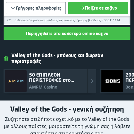
Γρήγορες πληροφορίες
Παίξτε σε καζίνο
+21. Κίνδυνος εθισμού και απώλειας περιουσίας. Γραμμή βοήθειας ΚΕΘΕΑ: 1114.
Περιηγηθείτε στα καλύτερα online καζίνο
Valley of the Gods - μπόνους και δωρεάν
περιστροφές
50 ΕΠΙΠΛΕΟΝ
200
ΠΕΡΙΣΤΡΟΦΕΣ
στο
ΠΕ
Valley of the Gods
Val
AMPM Casino
Bon
Valley of the Gods - γενική συζήτηση
Συζητήστε οτιδήποτε σχετικό με το Valley of the Gods
με άλλους παίκτες, μοιραστείτε τη γνώμη σας ή λάβετε
απαντήσεις στις ερωτήσεις σας.