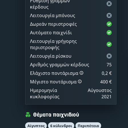
Ρύθμιση γραμμών
κέρδους
Λειτουργία μπόνους
Δωρεάν περιστροφές
Αυτόματο παιχνίδι
Λειτουργία γρήγορης
περιστροφής
Λειτουργία ρίσκου
Αριθμός γραμμών κέρδους
75
Ελάχιστο ποντάρισμα
0,2 €
Μέγιστο ποντάρισμα
400 €
Ημερομηνία
Αύγουστος
κυκλοφορίας
2021
Θέματα παιχνιδιού
Αίγυπτος
6 κύλινδροι
Περιπέτεια