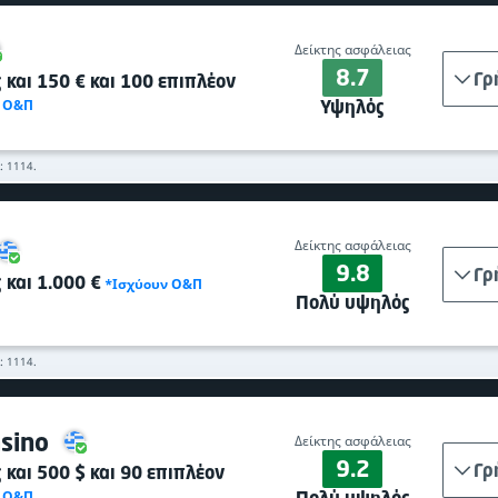
Δείκτης ασφάλειας
8.7
 και 150 €
και 100 επιπλέον
Υψηλός
 Ο&Π
: 1114.
Δείκτης ασφάλειας
9.8
 και 1.000 €
*Ισχύουν Ο&Π
Πολύ υψηλός
: 1114.
asino
Δείκτης ασφάλειας
9.2
 και 500 $
και 90 επιπλέον
 Ο&Π