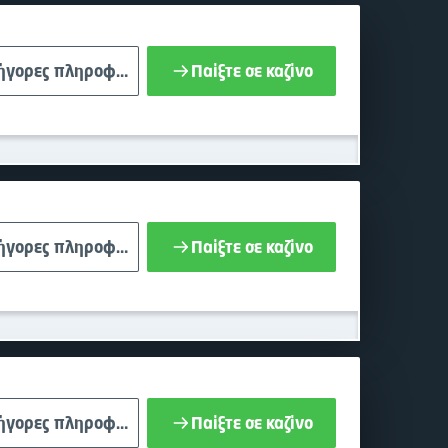
Γρήγορες πληροφορίες
Παίξτε σε καζίνο
Γρήγορες πληροφορίες
Παίξτε σε καζίνο
Γρήγορες πληροφορίες
Παίξτε σε καζίνο