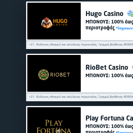
Hugo Casino
ΜΠΌΝΟΥΣ:
100% έως
περιστροφές
*Ισχύουν
+21. Κίνδυνος εθισμού και απώλειας περιουσίας. Γραμμή βοήθειας ΚΕΘΕΑ
RioBet Casino
ΜΠΌΝΟΥΣ:
100% έως
+21. Κίνδυνος εθισμού και απώλειας περιουσίας. Γραμμή βοήθειας ΚΕΘΕΑ
Play Fortuna C
ΜΠΌΝΟΥΣ:
100% έως
περιστροφές
*Ισχύουν