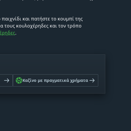
 παιχνίδι και πατήστε το κουμπί της
ια τους κουλοχέρηδες και τον τρόπο
χέρηδες
.
Καζίνο με πραγματικά χρήματα