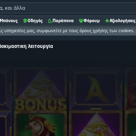
Μπόνους
Οδηγός
Παράπονα
Φόρουμ
Αξιολογήσεις
ις υπηρεσίες μας, συμφωνείτε με τους όρους χρήσης των cookies.
δοκιμαστική λειτουργία