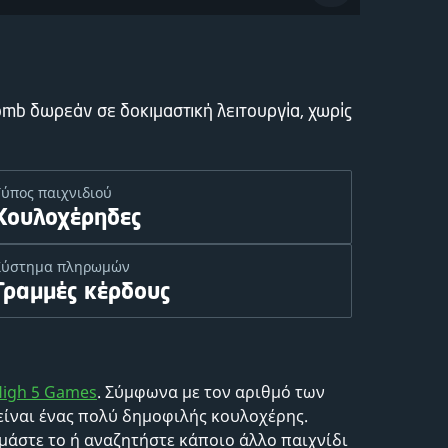
omb δωρεάν σε δοκιμαστική λειτουργία, χωρίς
Τύπος παιχνιδιού
Κουλοχέρηδες
Σύστημα πληρωμών
Γραμμές κέρδους
igh 5 Games
. Σύμφωνα με τον αριθμό των
 είναι ένας πολύ δημοφιλής κουλοχέρης.
κιμάστε το ή αναζητήστε κάποιο άλλο παιχνίδι