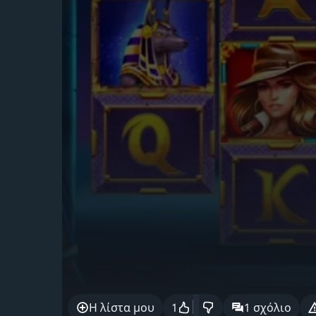
Η λίστα μου
1
1 σχόλιο