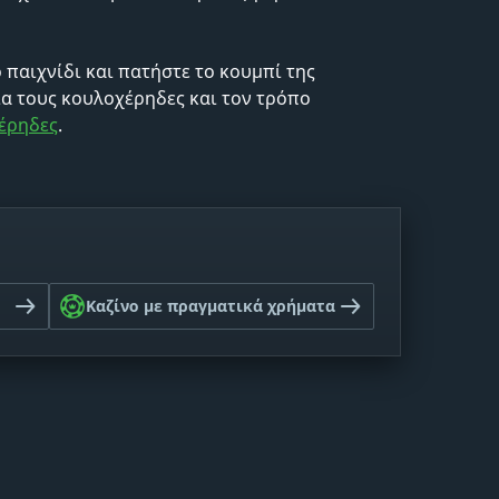
 παιχνίδι και πατήστε το κουμπί της
ια τους κουλοχέρηδες και τον τρόπο
χέρηδες
.
Καζίνο με πραγματικά χρήματα