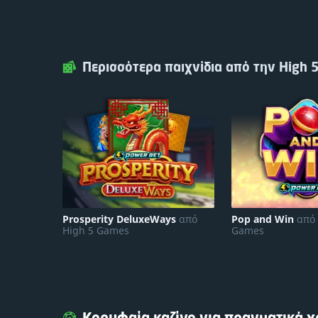
Περισσότερα παιχνίδια από την High 
Prosperity DeluxeWays
από
Pop and Win
από 
High 5 Games
Games
Κορυφαία καζίνο για πραγματικά χ