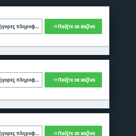
Γρήγορες πληροφορίες
Παίξτε σε καζίνο
Γρήγορες πληροφορίες
Παίξτε σε καζίνο
Γρήγορες πληροφορίες
Παίξτε σε καζίνο