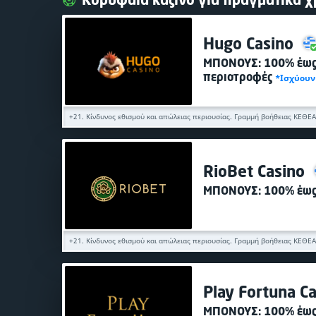
Hugo Casino
ΜΠΌΝΟΥΣ:
100% έως
περιστροφές
*Ισχύουν
+21. Κίνδυνος εθισμού και απώλειας περιουσίας. Γραμμή βοήθειας ΚΕΘΕΑ
RioBet Casino
ΜΠΌΝΟΥΣ:
100% έως
+21. Κίνδυνος εθισμού και απώλειας περιουσίας. Γραμμή βοήθειας ΚΕΘΕΑ
Play Fortuna C
ΜΠΌΝΟΥΣ:
100% έως