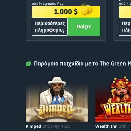
1.000 $
από Pragmatic Play
από Pr
1.000 $
380 $
1
50 $
250 $
2
30 $
Περισσότερες
Περ
Παίξτε
120 $
3
20 $
πληροφορίες
πλη
75 $
4
ΆΛΛΕΣ ΠΛΗΡΟΦΟΡΊΕΣ
50 $
5
750
Συνολικές δωρεάν
250
Παίξτε
Κλείσιμο
25 $
6
περιστροφές:
25 $
7
Pragmatic
Πάροχος
Pr
Play
παιχνιδιών:
Παρόμοια παιχνίδια με το The Green 
25 $
8
ΔΩΡΕΑΝ
Είσοδος:
ΔΩΡ
25 $
9
25 $
10
Pimped
από Play'n GO
Wealth Inn
από H