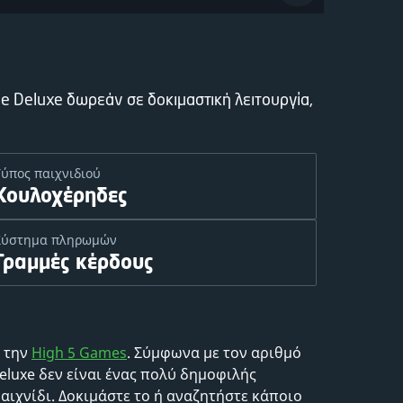
e Deluxe δωρεάν σε δοκιμαστική λειτουργία,
Τύπος παιχνιδιού
Κουλοχέρηδες
Σύστημα πληρωμών
Γραμμές κέρδους
ό την
High 5 Games
. Σύμφωνα με τον αριθμό
eluxe δεν είναι ένας πολύ δημοφιλής
παιχνίδι. Δοκιμάστε το ή αναζητήστε κάποιο