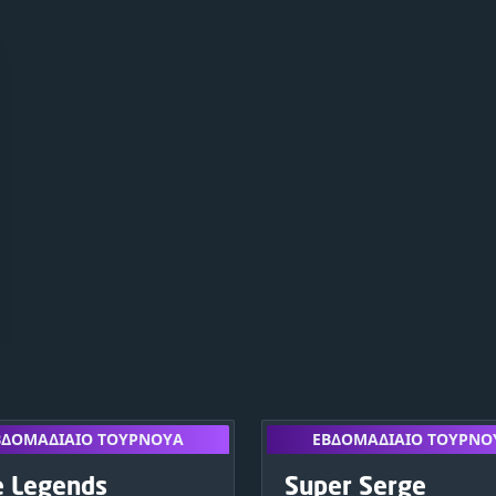
ΒΔΟΜΑΔΙΑΊΟ ΤΟΥΡΝΟΥΆ
ΕΒΔΟΜΑΔΙΑΊΟ ΤΟΥΡΝΟ
ΒΔΟΜΑΔΙΑΊΟ ΤΟΥΡΝΟΥΆ
ΕΒΔΟΜΑΔΙΑΊΟ ΤΟΥΡΝΟ
ΟΜΆΔΑ ΒΡΑΒΕΊΩΝ
ΟΜΆΔΑ ΒΡΑΒΕΊΩΝ
e Legends
Super Serge
:
12
:
22
05
:
12
:
22