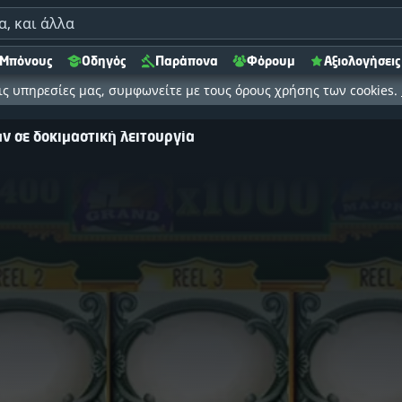
Μπόνους
Οδηγός
Παράπονα
Φόρουμ
Αξιολογήσεις
ις υπηρεσίες μας, συμφωνείτε με τους όρους χρήσης των cookies.
ν σε δοκιμαστική λειτουργία