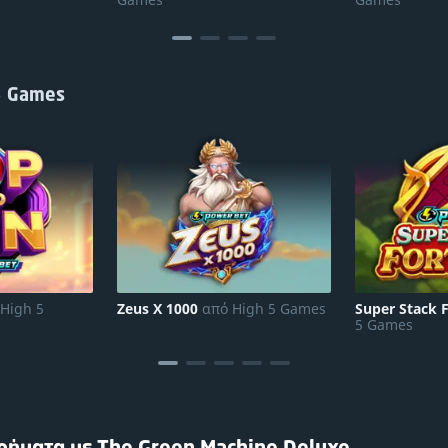
5 Games
High 5
Zeus X 1000
από High 5 Games
Super Stack 
5 Games
ρήματα με The Green Machine Deluxe