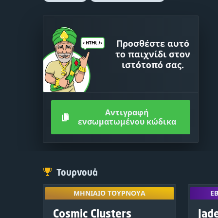
Προσθέστε αυτό
το παιχνίδι στον
ιστότοπό σας.
Αντιγραφή
ενσωματωμένου κώδικα
Τουρνουά
ΜΗΝΙΑΊΟ ΤΟΥΡΝΟΥΆ
Ε
ΜΗΝΙΑΊΟ ΤΟΥΡΝΟΥΆ
Ε
ΟΜΆΔΑ ΒΡΑΒΕΊΩΝ
Cosmic Clusters
Jad
23
:
12
:
22
02