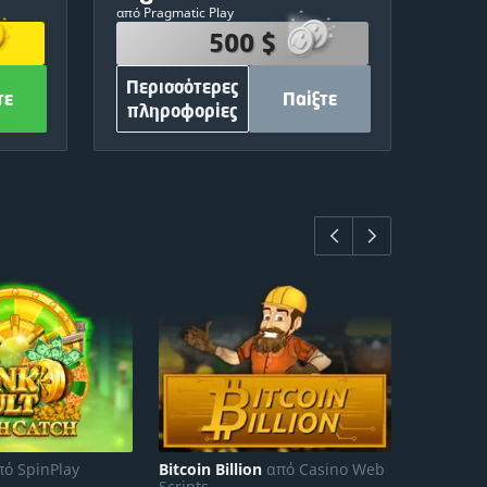
500 $
αποτελέσματά σας
1000
από Pragmatic Play
από Pra
500 $
1
250 $
1
50 $
2
150 $
2
30 $
Περισσότερες
Περ
τε
Παίξτε
3
50 $
3
20 $
πληροφορίες
πλη
30 $
4
ΆΛΛΕΣ ΠΛΗΡΟΦΟΡΊΕΣ
20 $
5
500
Συνολικές δωρεάν
250
ιμο
Παίξτε
Κλείσιμο
περιστροφές:
Pragmatic
Πάροχος
Pra
ν:
Play
παιχνιδιών:
σοδος:
Κοινοποιήστε και παίξτε
Είσοδος:
ΔΩΡΕ
πό SpinPlay
Bitcoin Billion
από Casino Web
Who Want
Scripts
Megapa