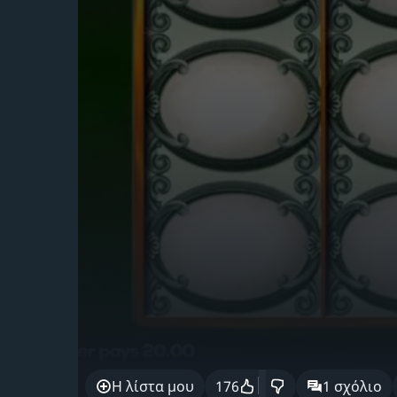
Η λίστα μου
176
1 σχόλιο