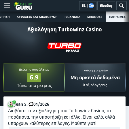
EL
|
Είσοδος
ΚΌΠΗΣΗ
ΑΣΦΆΛΕΙΑ ΚΑΙ ΔΙΚΑΙΟΣΎΝΗ
ΠΑΙΧΝΊΔΙΑ
ΜΠΌΝΟΥΣ
ΠΛΗΡΩΜΈΣ
Αξιολόγηση Turbowinz Casino
Δείκτης ασφάλειας
Γνώμη χρηστών
6.9
Μη αρκετά δεδομένα
0 αξιολογήσεις
Πάνω από μέτριος
Jean S.
01/2026
Διαβάστε την αξιολόγηση του Turbowinz Casino, τα
παράπονα, την υποστήριξη και άλλα. Είναι καλό, αλλά
υπάρχουν καλύτερες επιλογές. Μάθετε γιατί.