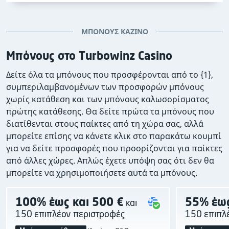
ΜΠΌΝΟΥΣ ΚΑΖΊΝΟ
Μπόνους στο Turbowinz Casino
Δείτε όλα τα μπόνους που προσφέρονται από το {1},
συμπεριλαμβανομένων των προσφορών μπόνους
χωρίς κατάθεση και των μπόνους καλωσορίσματος
πρώτης κατάθεσης. Θα δείτε πρώτα τα μπόνους που
διατίθενται στους παίκτες από τη χώρα σας, αλλά
μπορείτε επίσης να κάνετε κλικ στο παρακάτω κουμπί
για να δείτε προσφορές που προορίζονται για παίκτες
από άλλες χώρες. Απλώς έχετε υπόψη σας ότι δεν θα
μπορείτε να χρησιμοποιήσετε αυτά τα μπόνους.
100% έως και 500 €
55% έως
και
150 επιπλέον περιστροφές
150 επιπλ