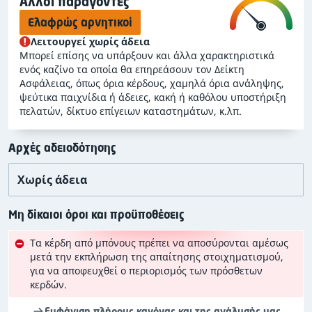
Άλλοι παράγοντες
Ελαφρώς αρνητικοί
Λειτουργεί χωρίς άδεια
Μπορεί επίσης να υπάρξουν και άλλα χαρακτηριστικά
ενός καζίνο τα οποία θα επηρεάσουν τον Δείκτη
Ασφάλειας, όπως όρια κέρδους, χαμηλά όρια ανάληψης,
ψεύτικα παιχνίδια ή άδειες, κακή ή καθόλου υποστήριξη
πελατών, δίκτυο επίγειων καταστημάτων, κ.λπ.
Αρχές αδειοδότησης
Χωρίς άδεια
Μη δίκαιοι όροι και προϋποθέσεις
Τα κέρδη από μπόνους πρέπει να αποσύρονται αμέσως
μετά την εκπλήρωση της απαίτησης στοιχηματισμού,
για να αποφευχθεί ο περιορισμός των πρόσθετων
κερδών.
Εμφάνιση πλήρους κανόνας και της ανάλυσής μας