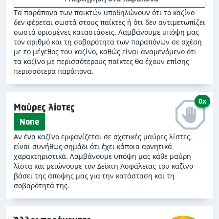
Τα παράπονα των παικτών υποδηλώνουν ότι το καζίνο
δεν φέρεται σωστά στους παίκτες ή ότι δεν αντιμετωπίζει
σωστά ορισμένες καταστάσεις. Λαμβάνουμε υπόψη μας
τον αριθμό και τη σοβαρότητα των παραπόνων σε σχέση
με το μέγεθος του καζίνο, καθώς είναι αναμενόμενο ότι
τα καζίνο με περισσότερους παίκτες θα έχουν επίσης
περισσότερα παράπονα.
0x
Μαύρες λίστες
None
Αν ένα καζίνο εμφανίζεται σε σχετικές μαύρες λίστες,
είναι συνήθως σημάδι ότι έχει κάποια αρνητικά
χαρακτηριστικά. Λαμβάνουμε υπόψη μας κάθε μαύρη
λίστα και μειώνουμε τον Δείκτη Ασφάλειας του καζίνο
βάσει της άποψης μας για την κατάσταση και τη
σοβαρότητά της.