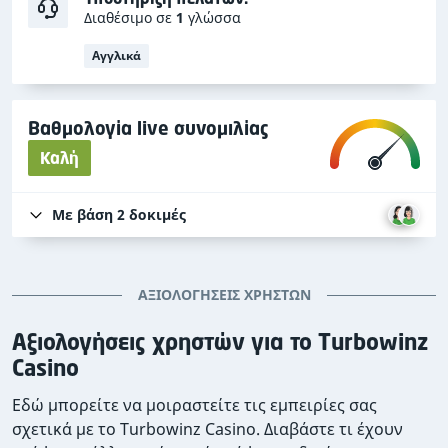
Διαθέσιμο σε
1
γλώσσα
Αγγλικά
Βαθμολογία live συνομιλίας
Καλή
Με βάση
2
δοκιμές
ΑΞΙΟΛΟΓΉΣΕΙΣ ΧΡΗΣΤΏΝ
Αξιολογήσεις χρηστών για το Turbowinz
Casino
Εδώ μπορείτε να μοιραστείτε τις εμπειρίες σας
σχετικά με το Turbowinz Casino. Διαβάστε τι έχουν