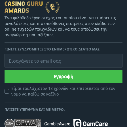
Ένα φιλόδοξο έργο στόχος του οποίου είναι να τιμήσει τις
μεγαλύτερες και πιο υπεύθυνες εταιρείες στον κλάδο των
online τυχερών παιχνιδιών και να τους αποδώσει την
αναγνώριση που αξίζουν.
ΓΊΝΕΤΕ ΣΥΝΔΡΟΜΗΤΈΣ ΣΤΟ ΕΝΗΜΕΡΩΤΙΚΌ ΔΕΛΤΊΟ ΜΑΣ
Εισαγάγετε το email σας
Εγγραφή
Είμαι τουλάχιστον 18 χρονών και επιτρέπεται από τον
νόμο να παίξω σε καζίνο
ΠΑΊΖΕΤΕ ΥΠΕΎΘΥΝΑ ΚΑΙ ΜΕ ΜΈΤΡΟ.