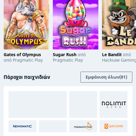
Gates of Olympus
Sugar Rush
από
Le Bandit
από
από Pragmatic Play
Pragmatic Play
Hacksaw Gamin
Πάροχοι παιχνιδιών
Εμφάνιση όλων
(81)