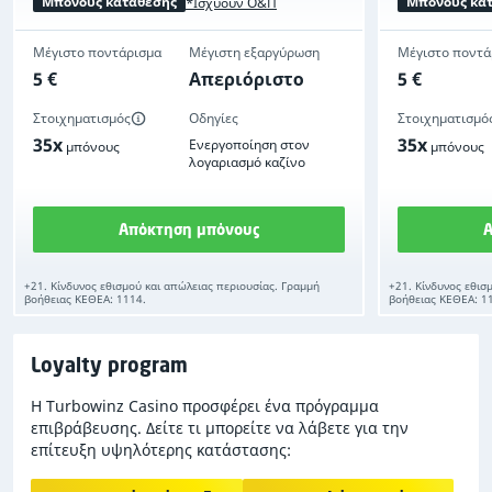
Μπόνους κατάθεσης
Μπόνους κα
*Ισχύουν Ο&Π
Μέγιστο ποντάρισμα
Μέγιστη εξαργύρωση
Μέγιστο ποντά
5 €
Απεριόριστο
5 €
Στοιχηματισμός
Οδηγίες
Στοιχηματισμό
35x
35x
Ενεργοποίηση στον
μπόνους
μπόνους
λογαριασμό καζίνο
Απόκτηση μπόνους
Α
+21. Κίνδυνος εθισμού και απώλειας περιουσίας. Γραμμή
+21. Κίνδυνος εθισ
βοήθειας ΚΕΘΕΑ: 1114.
βοήθειας ΚΕΘΕΑ: 1
Loyalty program
Η Turbowinz Casino προσφέρει ένα πρόγραμμα
επιβράβευσης. Δείτε τι μπορείτε να λάβετε για την
επίτευξη υψηλότερης κατάστασης: