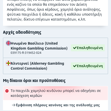
ενός καζίνο τα οποία θα επηρεάσουν τον Δείκτη
Ασφάλειας, όπως όρια κέρδους, χαμηλά όρια ανάληψης,
ψεύτικα παιχνίδια ή άδειες, κακή ή καθόλου υποστήριξη
πελατών, δίκτυο επίγειων καταστημάτων, κ.λπ.
Αρχές αδειοδότησης
Ηνωμένο Βασίλειο (United
Επαληθευμένη
Kingdom Gambling Commission)
039175-R-319452-024
Άλντερνεϊ (Alderney Gambling
Επαληθευμένη
Control Commission)
Μη δίκαιοι όροι και προϋποθέσεις
Το παιχνίδι χαμηλού κινδύνου μπορεί να οδηγήσει σε
κατάσχεση κερδών
Εμφάνιση πλήρους κανόνας και της ανάλυσής μας