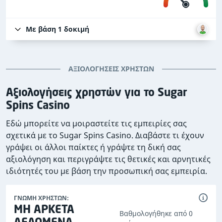
Με βάση
1
δοκιμή
ΑΞΙΟΛΟΓΉΣΕΙΣ ΧΡΗΣΤΏΝ
Αξιολογήσεις χρηστών για το Sugar
Spins Casino
Εδώ μπορείτε να μοιραστείτε τις εμπειρίες σας
σχετικά με το Sugar Spins Casino. Διαβάστε τι έχουν
γράψει οι άλλοι παίκτες ή γράψτε τη δική σας
αξιολόγηση και περιγράψτε τις θετικές και αρνητικές
ιδιότητές του με βάση την προσωπική σας εμπειρία.
ΓΝΏΜΗ ΧΡΗΣΤΏΝ:
ΜΗ ΑΡΚΕΤΆ
Βαθμολογήθηκε από 0
ΔΕΔΟΜΈΝΑ