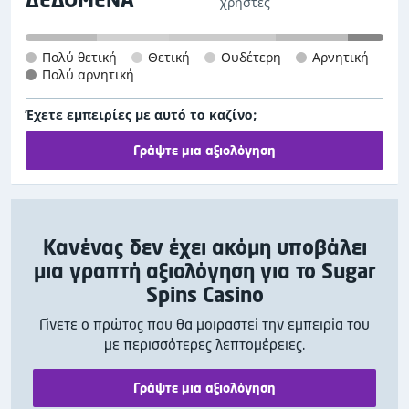
χρήστες
Πολύ θετική
Θετική
Ουδέτερη
Αρνητική
Πολύ αρνητική
Έχετε εμπειρίες με αυτό το καζίνο;
Γράψτε μια αξιολόγηση
Κανένας δεν έχει ακόμη υποβάλει
μια γραπτή αξιολόγηση για το Sugar
Spins Casino
Γίνετε ο πρώτος που θα μοιραστεί την εμπειρία του
με περισσότερες λεπτομέρειες.
Γράψτε μια αξιολόγηση