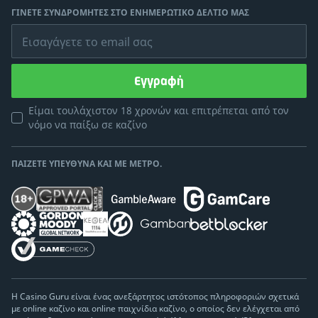
ΓΊΝΕΤΕ ΣΥΝΔΡΟΜΗΤΈΣ ΣΤΟ ΕΝΗΜΕΡΩΤΙΚΌ ΔΕΛΤΊΟ ΜΑΣ
Εισαγάγετε το email σας
Εγγραφή
Είμαι τουλάχιστον 18 χρονών και επιτρέπεται από τον
νόμο να παίξω σε καζίνο
ΠΑΊΖΕΤΕ ΥΠΕΎΘΥΝΑ ΚΑΙ ΜΕ ΜΈΤΡΟ.
Η Casino Guru είναι ένας ανεξάρτητος ιστότοπος πληροφοριών σχετικά
με online καζίνο και online παιχνίδια καζίνο, ο οποίος δεν ελέγχεται από