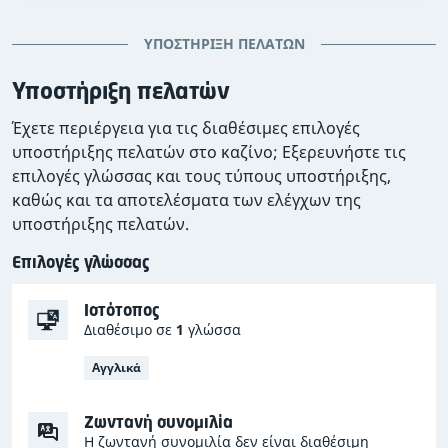
ΥΠΟΣΤΉΡΙΞΗ ΠΕΛΑΤΏΝ
Υποστήριξη πελατών
Έχετε περιέργεια για τις διαθέσιμες επιλογές
υποστήριξης πελατών στο καζίνο; Εξερευνήστε τις
επιλογές γλώσσας και τους τύπους υποστήριξης,
καθώς και τα αποτελέσματα των ελέγχων της
υποστήριξης πελατών.
Επιλογές γλώσσας
Ιστότοπος
Διαθέσιμο σε
1
γλώσσα
Αγγλικά
Ζωντανή συνομιλία
Η ζωντανή συνομιλία δεν είναι διαθέσιμη