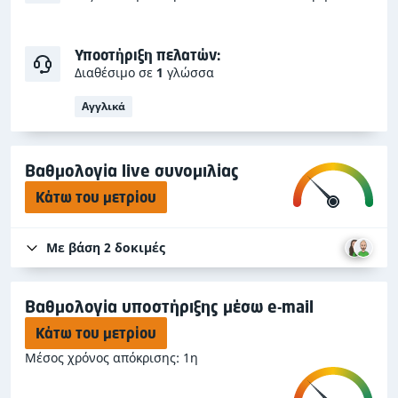
Υποστήριξη πελατών:
Διαθέσιμο σε
1
γλώσσα
Αγγλικά
Βαθμολογία live συνομιλίας
Κάτω του μετρίου
Με βάση
2
δοκιμές
Βαθμολογία υποστήριξης μέσω e-mail
Κάτω του μετρίου
Μέσος χρόνος απόκρισης: 1η