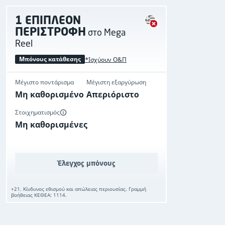
1 ΕΠΙΠΛΕΟΝ
ΠΕΡΙΣΤΡΟΦΗ
στο Mega
Reel
Μπόνους κατάθεσης
*Ισχύουν Ο&Π
Μέγιστο ποντάρισμα
Μέγιστη εξαργύρωση
Μη καθορισμένο
Απεριόριστο
Στοιχηματισμός
Μη καθορισμένες
Έλεγχος μπόνους
+21. Κίνδυνος εθισμού και απώλειας περιουσίας. Γραμμή
βοήθειας ΚΕΘΕΑ: 1114.