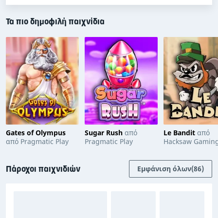
Τα πιο δημοφιλή παιχνίδια
Gates of Olympus
Sugar Rush
από
Le Bandit
από
από Pragmatic Play
Pragmatic Play
Hacksaw Gamin
Πάροχοι παιχνιδιών
Εμφάνιση όλων
(86)