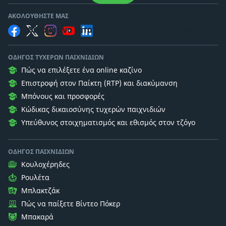
Casino Guru
ΑΚΟΛΟΥΘΉΣΤΕ ΜΑΣ
Θέλουμε να κατανοείτε τα τυχερά παιχνίδια.
ΟΔΗΓΌΣ ΤΥΧΕΡΏΝ ΠΑΙΧΝΙΔΙΏΝ
Πώς να επιλέξετε ένα online καζίνο
Επιστροφή στον Παίκτη (RTP) και διακύμανση
Μπόνους και προσφορές
Κώδικας δικαιοσύνης τυχερών παιχνιδιών
Υπεύθυνος στοιχηματισμός και εθισμός στον τζόγο
ΟΔΗΓΌΣ ΠΑΙΧΝΙΔΙΏΝ
Κουλοχέρηδες
Ρουλέτα
Μπλακτζάκ
Πώς να παίξετε Βίντεο Πόκερ
Μπακαρά