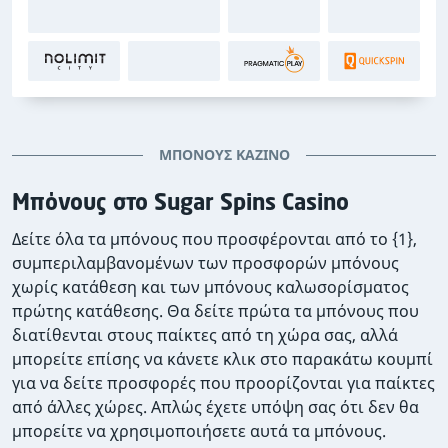
ΜΠΌΝΟΥΣ ΚΑΖΊΝΟ
Μπόνους στο Sugar Spins Casino
Δείτε όλα τα μπόνους που προσφέρονται από το {1},
συμπεριλαμβανομένων των προσφορών μπόνους
χωρίς κατάθεση και των μπόνους καλωσορίσματος
πρώτης κατάθεσης. Θα δείτε πρώτα τα μπόνους που
διατίθενται στους παίκτες από τη χώρα σας, αλλά
μπορείτε επίσης να κάνετε κλικ στο παρακάτω κουμπί
για να δείτε προσφορές που προορίζονται για παίκτες
από άλλες χώρες. Απλώς έχετε υπόψη σας ότι δεν θα
μπορείτε να χρησιμοποιήσετε αυτά τα μπόνους.