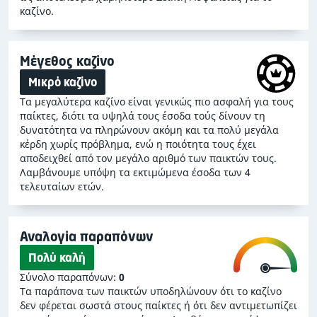
καζίνο.
έχει ορισμένα αρνητικά χαρακτηριστικά εξαιτίας των
οποίων σάς συμβουλεύουμε να βρείτε ένα καλύτερο
online καζίνο για παιχνίδι.
Μέγεθος καζίνο
Μικρό καζίνο
Τα μεγαλύτερα καζίνο είναι γενικώς πιο ασφαλή για τους
παίκτες, διότι τα υψηλά τους έσοδα τούς δίνουν τη
δυνατότητα να πληρώνουν ακόμη και τα πολύ μεγάλα
κέρδη χωρίς πρόβλημα, ενώ η ποιότητα τους έχει
αποδειχθεί από τον μεγάλο αριθμό των παικτών τους.
Λαμβάνουμε υπόψη τα εκτιμώμενα έσοδα των 4
τελευταίων ετών.
Αναλογία παραπόνων
Πολύ καλή
Σύνολο παραπόνων:
0
Τα παράπονα των παικτών υποδηλώνουν ότι το καζίνο
δεν φέρεται σωστά στους παίκτες ή ότι δεν αντιμετωπίζει