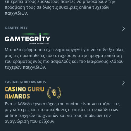
επιτρέπει στους ευάλωτους παίκτες να μπλοκάρουν την
πρόσβασή τους σε όλες τις ευκαιρίες online τυχερών
παιχνιδιών.
GAMTEGRITY
Μια πλατφόρμα που έχει δημιουργηθεί για να επιδείξει όλες
μας τις προσπάθειες που στοχεύουν στην πραγματοποίηση
του οράματος ενός πιο ασφαλούς και πιο διαφανούς κλάδου
τυχερών παιχνιδιών.
CASINO GURU AWARDS
Ένα φιλόδοξο έργο στόχος του οποίου είναι να τιμήσει τις
μεγαλύτερες και πιο υπεύθυνες εταιρείες στον κλάδο των
online τυχερών παιχνιδιών και να τους αποδώσει την
αναγνώριση που αξίζουν.