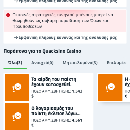
Εμφάνιση πλήρους κανόνας και της ανάλυσής μας
Οι κοινές στρατηγικές κυνηγιού μπόνους μπορεί να
θεωρηθούν ως σοβαρή παραβίαση των Όρων και
Προϋποθέσεων
Εμφάνιση πλήρους κανόνας και της ανάλυσής μας
Παράπονα για το Quacksino Casino
Όλα
(3)
Ανοιχτά
(0)
Μη επιλυμένα
(3)
Επιλυμένα
Τα κέρδη του παίκτη
Η 
έχουν κατασχεθεί.
έχ
1.543
ΠΟΣΟ ΑΜΦΙΣΒΗΤΗΣΗΣ:
ΠΟ
$
€
Ο λογαριασμός του
παίκτη έκλεισε λόγω
φερόμενης απάτης.
4.561
ΠΟΣΟ ΑΜΦΙΣΒΗΤΗΣΗΣ:
€