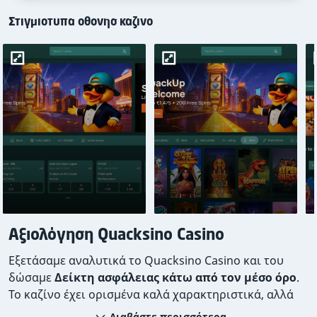
Στιγμιοτυπα οθονησ καζινο
Αξιολόγηση Quacksino Casino
Εξετάσαμε αναλυτικά το Quacksino Casino και του
δώσαμε
Δείκτη ασφάλειας κάτω από τον μέσο όρο
.
Το καζίνο έχει ορισμένα καλά χαρακτηριστικά, αλλά
έχει επίσης πολλά αρνητικά χαρακτηριστικά εξαιτίας
Διαβάστε περισσότερα