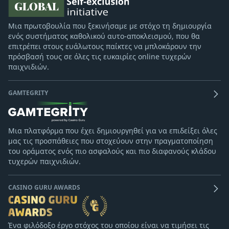
Μια πρωτοβουλία που ξεκινήσαμε με στόχο τη δημιουργία
ενός συστήματος καθολικού αυτο-αποκλεισμού, που θα
επιτρέπει στους ευάλωτους παίκτες να μπλοκάρουν την
πρόσβασή τους σε όλες τις ευκαιρίες online τυχερών
παιχνιδιών.
GAMTEGRITY
Μια πλατφόρμα που έχει δημιουργηθεί για να επιδείξει όλες
μας τις προσπάθειες που στοχεύουν στην πραγματοποίηση
του οράματος ενός πιο ασφαλούς και πιο διαφανούς κλάδου
τυχερών παιχνιδιών.
CASINO GURU AWARDS
Ένα φιλόδοξο έργο στόχος του οποίου είναι να τιμήσει τις