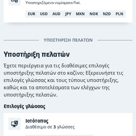
Υποστηριζόμενα νομίσματα Fiat.
EUR
USD
AUD
JPY
MXN
NOK
NZD
PLN
ΥΠΟΣΤΉΡΙΞΗ ΠΕΛΑΤΏΝ
Υποστήριξη πελατών
Έχετε περιέργεια για τις διαθέσιμες επιλογές
υποστήριξης πελατών στο καζίνο; Εξερευνήστε τις
επιλογές γλώσσας και τους τύπους υποστήριξης,
καθώς και τα αποτελέσματα των ελέγχων της
υποστήριξης πελατών.
Επιλογές γλώσσας
Ιστότοπος
Διαθέσιμο σε
3
γλώσσες