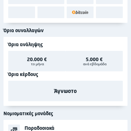
Όρια συναλλαγών
Όρια ανάληψης
20.000 €
5.000 €
το μήνα
ανά εβδομάδα
Όρια κέρδους
Άγνωστο
Νομισματικές μονάδες
Παραδοσιακά