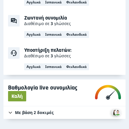
Αγγλικά
Ισπανικά
Φινλανδικά
Ζωντανή συνομιλία
Διαθέσιμο σε
3
γλώσσες
Αγγλικά
Ισπανικά
Φινλανδικά
Υποστήριξη πελατών:
Διαθέσιμο σε
3
γλώσσες
Αγγλικά
Ισπανικά
Φινλανδικά
Βαθμολογία live συνομιλίας
Καλή
Με βάση
2
δοκιμές