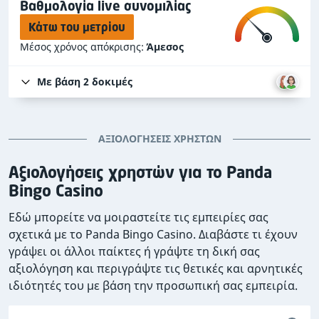
Βαθμολογία live συνομιλίας
Κάτω του μετρίου
Μέσος χρόνος απόκρισης:
Άμεσος
Με βάση
2
δοκιμές
ΑΞΙΟΛΟΓΉΣΕΙΣ ΧΡΗΣΤΏΝ
Αξιολογήσεις χρηστών για το Panda
Bingo Casino
Εδώ μπορείτε να μοιραστείτε τις εμπειρίες σας
σχετικά με το Panda Bingo Casino. Διαβάστε τι έχουν
γράψει οι άλλοι παίκτες ή γράψτε τη δική σας
αξιολόγηση και περιγράψτε τις θετικές και αρνητικές
ιδιότητές του με βάση την προσωπική σας εμπειρία.