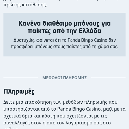
πρώτης κατάθεσης.
Κανένα διαθέσιμο μπόνους για
παίκτες από την Ελλάδα
Δυστυχώς, φαίνεται ότι το Panda Bingo Casino δεν
προσφέρει μπόνους στους παίκτες από τη χώρα σας.
ΜΈΘΟΔΟΙ ΠΛΗΡΩΜΉΣ
Πληρωμές
Δείτε μια επισκόπηση των μεθόδων πληρωμής που
υποστηρίζονται από το Panda Bingo Casino, μαζί με τα
σχετικά όρια και κόστη που σχετίζονται με τις
συναλλαγές στον ή από τον λογαριασμό σας στο