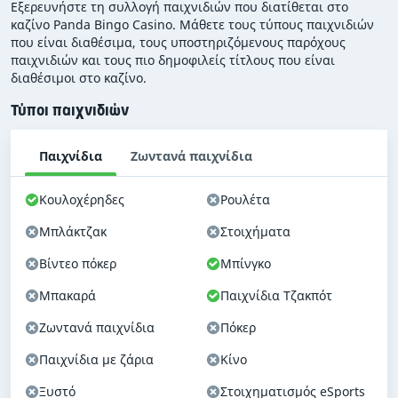
Εξερευνήστε τη συλλογή παιχνιδιών που διατίθεται στο
καζίνο Panda Bingo Casino. Μάθετε τους τύπους παιχνιδιών
που είναι διαθέσιμα, τους υποστηριζόμενους παρόχους
παιχνιδιών και τους πιο δημοφιλείς τίτλους που είναι
διαθέσιμοι στο καζίνο.
Τύποι παιχνιδιών
Παιχνίδια
Ζωντανά παιχνίδια
Κουλοχέρηδες
Ρουλέτα
Μπλάκτζακ
Στοιχήματα
Βίντεο πόκερ
Μπίνγκο
Μπακαρά
Παιχνίδια Τζακπότ
Ζωντανά παιχνίδια
Πόκερ
Παιχνίδια με ζάρια
Κίνο
Ξυστό
Στοιχηματισμός eSports