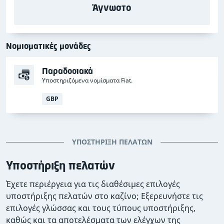
Άγνωστο
Νομισματικές μονάδες
Παραδοσιακά
Υποστηριζόμενα νομίσματα Fiat.
GBP
ΥΠΟΣΤΉΡΙΞΗ ΠΕΛΑΤΏΝ
Υποστήριξη πελατών
Έχετε περιέργεια για τις διαθέσιμες επιλογές
υποστήριξης πελατών στο καζίνο; Εξερευνήστε τις
επιλογές γλώσσας και τους τύπους υποστήριξης,
καθώς και τα αποτελέσματα των ελέγχων της