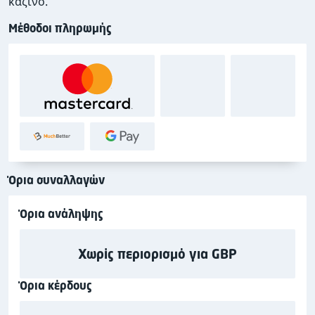
καζίνο.
Μέθοδοι πληρωμής
Όρια συναλλαγών
Όρια ανάληψης
Χωρίς περιορισμό για GBP
Όρια κέρδους