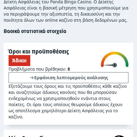
να πληρώνουν τα μεγάλα κέρδη, ενώ τα μικρότερα
Δείκτη Ασφάλειας του Panda Bingo Casino. Ο Δείκτης
Ασφάλειας είναι η βασική μέτρηση που χρησιμοποιούμε για
καζίνο ενδεχομένως να μην μπορούν να σας
να περιγράψουμε την αξιοπιστία, τη δικαιοσύνη και την
πληρώσουν αν καταφέρετε να κερδίσετε ένα μεγάλο
ποιότητα όλων των online καζίνο στη βάση δεδομένων μας.
ποσό.
Βασικά στατιστικά στοιχεία
Αυτή τη στιγμή, έχουμε
0 άμεσα παράπονα για το
συγκεκριμένο καζίνο
στη βάση δεδομένων μας,
καθώς και
Όροι και προϋποθέσεις
3 παράπονα για κάποια άλλα
συσχετιζόμενα καζίνο
. Εξαιτίας αυτών των
Άδικοι
παραπόνων, δώσαμε σε αυτό το καζίνο
0 αρνητικούς
Προβλήματα που βρέθηκαν:
8
πόντους συνολικά
, από τους οποίους οι
0
αφορούν
Εμφάνιση λεπτομερούς ανάλυσης
συσχετιζόμενα καζίνο. Μπορείτε να βρείτε
Εξετάζουμε τους όρους και τις προϋποθέσεις κάθε καζίνο
περισσότερες πληροφορίες σχετικά με όλα τα
και αναζητούμε άδικους κανόνες που θα μπορούσαν
παράπονα και τους αρνητικούς πόντους στο τμήμα
ενδεχομένως να χρησιμοποιηθούν ενάντια στους
«Επεξήγηση του Δείκτη ασφάλειας» αυτής της
παίκτες. Οι όροι τους οποίους θεωρούμε άδικους έχουν
αξιολόγησης.
ως αποτέλεσμα χαμηλότερο Δείκτη Ασφάλειας για το
καζίνο.
Προειδοποίηση:
Το Panda Bingo Casino έχει
συγκεκριμένες ενότητες στους Όρους και