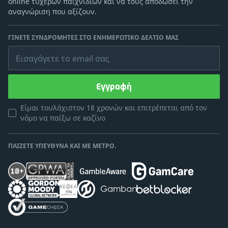
online τυχερών παιχνιδιών και να τους αποδώσει την
αναγνώριση που αξίζουν.
ΓΊΝΕΤΕ ΣΥΝΔΡΟΜΗΤΈΣ ΣΤΟ ΕΝΗΜΕΡΩΤΙΚΌ ΔΕΛΤΊΟ ΜΑΣ
Εισαγάγετε το email σας
Εγγραφή
Είμαι τουλάχιστον 18 χρονών και επιτρέπεται από τον
νόμο να παίξω σε καζίνο
ΠΑΊΖΕΤΕ ΥΠΕΎΘΥΝΑ ΚΑΙ ΜΕ ΜΈΤΡΟ.