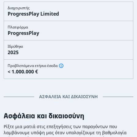
εκτιμώμενα έσοδα, την άδεια, τη γνησιότητα των
Διαχειριστής
παιχνιδιών, την ποιότητα της εξυπηρέτησης πελατών,
ProgressPlay Limited
το πόσο δίκαιοι είναι οι όροι και οι προϋποθέσεις, τα
όρια ανάληψης και κέρδους, καθώς και άλλους
Πλατφόρμα
παράγοντες. Το Panda Bingo Casino
σχετίζεται και με
ProgressPlay
άλλα online καζίνο
, τα οποία παρατίθενται
παρακάτω, και η αξιολόγησή του επηρεάζεται θετικά
Ιδρύθηκε
2025
από αυτά. Διαβάστε την πλήρη αξιολόγησή μας
παρακάτω, για να μάθετε περισσότερα σχετικά με
Προβλεπόμενα ετήσια έσοδα
αυτό το καζίνο.
< 1.000.000 €
Σύμφωνα με τις έρευνες και τους υπολογισμούς μας,
το Panda Bingo Casino είναι ένα
μικρότερο online
καζίνο
όσον αφορά τα συνολικά έσοδα. Ανήκει σε μια
ΑΣΦΆΛΕΙΑ ΚΑΙ ΔΙΚΑΙΟΣΎΝΗ
ομάδα συσχετιζόμενων καζίνο με λίγο υψηλότερα
συνδυαστικά έσοδα, αλλά η ομάδα εξακολουθεί να
Ασφάλεια και δικαιοσύνη
κατατάσσεται ως μεσαίου μεγέθους μόνο. Τα έσοδα
ενός καζίνο είναι ένας σημαντικός παράγοντας, καθώς
Ρίξτε μια ματιά στις επεξηγήσεις των παραγόντων που
τα μεγαλύτερα καζίνο δεν έχουν συνήθως πρόβλημα
λαμβάνουμε υπόψη μας όταν υπολογίζουμε τη βαθμολογία