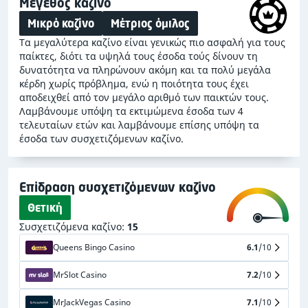
Μέγεθος καζίνο
Προϋποθέσεις για τα Μπόνους που θεωρούμε ότι
Μικρό καζίνο
Μέτριος όμιλος
είναι
άδικοι για τους παίκτες του καζίνο
. Οι
Τα μεγαλύτερα καζίνο είναι γενικώς πιο ασφαλή για τους
συγκεκριμένοι όροι και προϋποθέσεις μπορεί να
παίκτες, διότι τα υψηλά τους έσοδα τούς δίνουν τη
σας δημιουργήσουν κάποιο πρόβλημα, αν
δυνατότητα να πληρώνουν ακόμη και τα πολύ μεγάλα
αποφασίσετε να επωφεληθείτε από τα μπόνους ή
κέρδη χωρίς πρόβλημα, ενώ η ποιότητα τους έχει
τις προσφορές του καζίνο. Για αυτόν τον λόγο,
αποδειχθεί από τον μεγάλο αριθμό των παικτών τους.
σας συμβουλεύουμε να βρείτε ένα άλλο καζίνο με
Λαμβάνουμε υπόψη τα εκτιμώμενα έσοδα των 4
τελευταίων ετών και λαμβάνουμε επίσης υπόψη τα
δίκαιους κανόνες ή να δείξετε τουλάχιστον
έσοδα των συσχετιζόμενων καζίνο.
ιδιαίτερη προσοχή στους όρους και
προϋποθέσεις αυτού του καζίνο, αν αποφασίσετε
να παίξετε σε αυτό.
Επίδραση συσχετιζόμενων καζίνο
Θετική
Το Panda Bingo Casino έχει Δείκτη ασφάλειας πάνω
Συσχετιζόμενα καζίνο:
15
από τον μέσο όρο. Του δώσαμε αυτή τη βαθμολογία,
διότι πιστεύουμε ότι έχει πολλά καλά
Queens Bingo Casino
6.1
/10
χαρακτηριστικά, αλλά υπάρχει κάτι που μας εμποδίζει
MrSlot Casino
7.2
/10
να του δώσουμε καλύτερη βαθμολογία. Παρ’ όλα
αυτά, μπορείτε να περιμένετε μια γενικότερα καλή
MrJackVegas Casino
7.1
/10