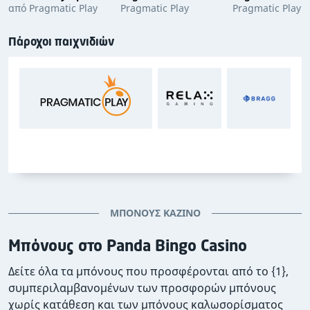
από Pragmatic Play
Pragmatic Play
Pragmatic Play
Πάροχοι παιχνιδιών
ΜΠΌΝΟΥΣ ΚΑΖΊΝΟ
Μπόνους στο Panda Bingo Casino
Δείτε όλα τα μπόνους που προσφέρονται από το {1},
συμπεριλαμβανομένων των προσφορών μπόνους
χωρίς κατάθεση και των μπόνους καλωσορίσματος