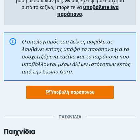
βάση δεδομένων μας. Αν σας έχει φερθεί άσχημα
αυτό το καζίνο, μπορείτε να
υποβάλετε ένα
παράπονο
.
Ο υπολογισμός του Δείκτη ασφάλειας
λαμβάνει επίσης υπόψη τα παράπονα για τα
συσχετιζόμενα καζίνο και τα παράπονα που
υποβάλλονται μέσω άλλων ιστότοπων εκτός
από την Casino Guru.
Υποβολή παράπονου
ΠΑΙΧΝΊΔΙΑ
Παιχνίδια