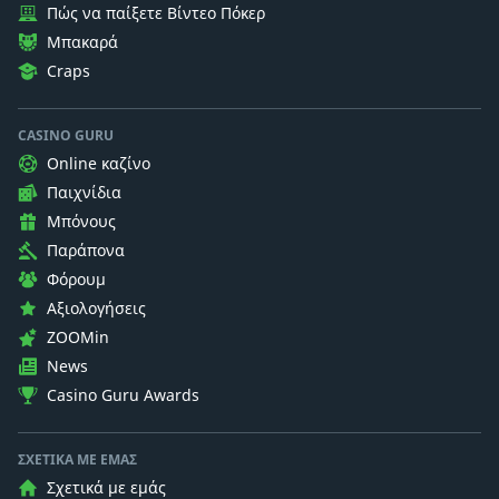
Πώς να παίξετε Βίντεο Πόκερ
Μπακαρά
Craps
CASINO GURU
Online καζίνο
Παιχνίδια
Μπόνους
Παράπονα
Φόρουμ
Αξιολογήσεις
ZOOMin
News
Casino Guru Awards
ΣΧΕΤΙΚΆ ΜΕ ΕΜΆΣ
Σχετικά με εμάς