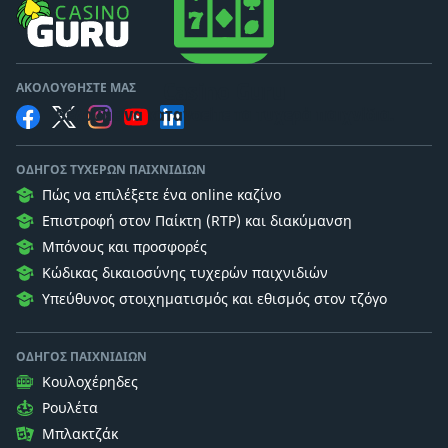
Casino Guru
ΑΚΟΛΟΥΘΉΣΤΕ ΜΑΣ
Θέλουμε να κατανοείτε τα τυχερά παιχνίδια.
ΟΔΗΓΌΣ ΤΥΧΕΡΏΝ ΠΑΙΧΝΙΔΙΏΝ
Πώς να επιλέξετε ένα online καζίνο
Επιστροφή στον Παίκτη (RTP) και διακύμανση
Μπόνους και προσφορές
Κώδικας δικαιοσύνης τυχερών παιχνιδιών
Υπεύθυνος στοιχηματισμός και εθισμός στον τζόγο
ΟΔΗΓΌΣ ΠΑΙΧΝΙΔΙΏΝ
Κουλοχέρηδες
Ρουλέτα
Μπλακτζάκ