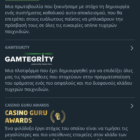
Μια πρωτοβουλία που ξεκινήσαμε με στόχο τη δημιουργία
ενός συστήματος καθολικού αυτο-αποκλεισμού, που θα
επιτρέπει στους ευάλωτους παίκτες να μπλοκάρουν την
πρόσβασή τους σε όλες τις ευκαιρίες online τυχερών
παιχνιδιών.
GAMTEGRITY
Μια πλατφόρμα που έχει δημιουργηθεί για να επιδείξει όλες
μας τις προσπάθειες που στοχεύουν στην πραγματοποίηση
του οράματος ενός πιο ασφαλούς και πιο διαφανούς κλάδου
τυχερών παιχνιδιών.
CASINO GURU AWARDS
Ένα φιλόδοξο έργο στόχος του οποίου είναι να τιμήσει τις
μεγαλύτερες και πιο υπεύθυνες εταιρείες στον κλάδο των