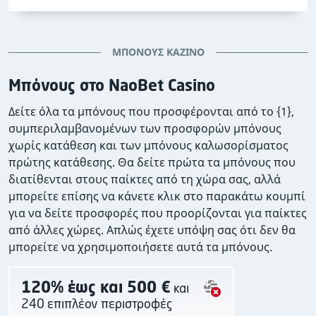
ΜΠΌΝΟΥΣ ΚΑΖΊΝΟ
Μπόνους στο NaoBet Casino
Δείτε όλα τα μπόνους που προσφέρονται από το {1},
συμπεριλαμβανομένων των προσφορών μπόνους
χωρίς κατάθεση και των μπόνους καλωσορίσματος
πρώτης κατάθεσης. Θα δείτε πρώτα τα μπόνους που
διατίθενται στους παίκτες από τη χώρα σας, αλλά
μπορείτε επίσης να κάνετε κλικ στο παρακάτω κουμπί
για να δείτε προσφορές που προορίζονται για παίκτες
από άλλες χώρες. Απλώς έχετε υπόψη σας ότι δεν θα
μπορείτε να χρησιμοποιήσετε αυτά τα μπόνους.
120% έως και 500 €
και
240 επιπλέον περιστροφές