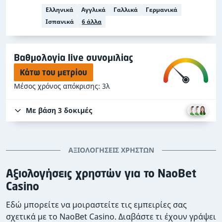
Ελληνικά
Αγγλικά
Γαλλικά
Γερμανικά
Ισπανικά
6 άλλα
Βαθμολογία live συνομιλίας
Κάτω του μετρίου
Μέσος χρόνος απόκρισης: 3λ
Με βάση
3
δοκιμές
ΑΞΙΟΛΟΓΉΣΕΙΣ ΧΡΗΣΤΏΝ
Αξιολογήσεις χρηστών για το NaoBet
Casino
Εδώ μπορείτε να μοιραστείτε τις εμπειρίες σας
σχετικά με το NaoBet Casino. Διαβάστε τι έχουν γράψει