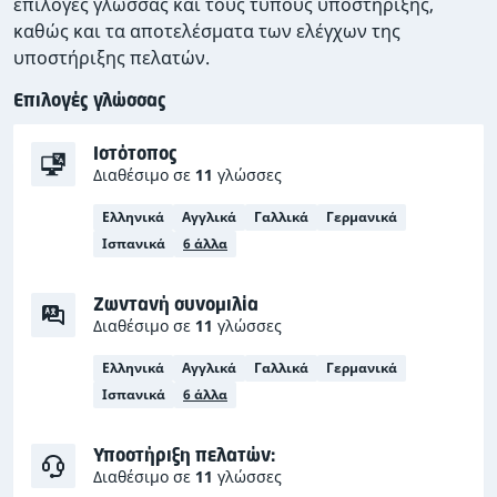
επιλογές γλώσσας και τους τύπους υποστήριξης,
καθώς και τα αποτελέσματα των ελέγχων της
υποστήριξης πελατών.
Επιλογές γλώσσας
Ιστότοπος
Διαθέσιμο σε
11
γλώσσες
Ελληνικά
Αγγλικά
Γαλλικά
Γερμανικά
Ισπανικά
6 άλλα
Ζωντανή συνομιλία
Διαθέσιμο σε
11
γλώσσες
Ελληνικά
Αγγλικά
Γαλλικά
Γερμανικά
Ισπανικά
6 άλλα
Υποστήριξη πελατών:
Διαθέσιμο σε
11
γλώσσες