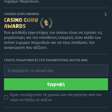
τυχερών παιχνιδιών.
CASINO GURU AWARDS
Ένα φιλόδοξο έργο στόχος του οποίου είναι να τιμήσει τις
μεγαλύτερες και πιο υπεύθυνες εταιρείες στον κλάδο των
online τυχερών παιχνιδιών και να τους αποδώσει την
αναγνώριση που αξίζουν.
ΓΊΝΕΤΕ ΣΥΝΔΡΟΜΗΤΈΣ ΣΤΟ ΕΝΗΜΕΡΩΤΙΚΌ ΔΕΛΤΊΟ ΜΑΣ
Εισαγάγετε το email σας
Εγγραφή
Είμαι τουλάχιστον 18 χρονών και επιτρέπεται από τον
νόμο να παίξω σε καζίνο