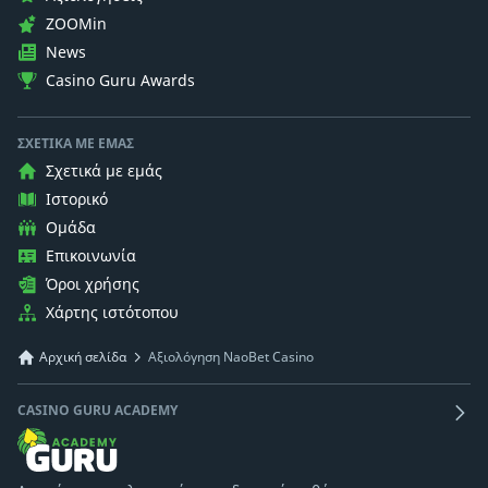
ZOOMin
News
Casino Guru Awards
ΣΧΕΤΙΚΆ ΜΕ ΕΜΆΣ
Σχετικά με εμάς
Ιστορικό
Ομάδα
Επικοινωνία
Όροι χρήσης
Χάρτης ιστότοπου
Αρχική σελίδα
Αξιολόγηση NaoBet Casino
CASINO GURU ACADEMY