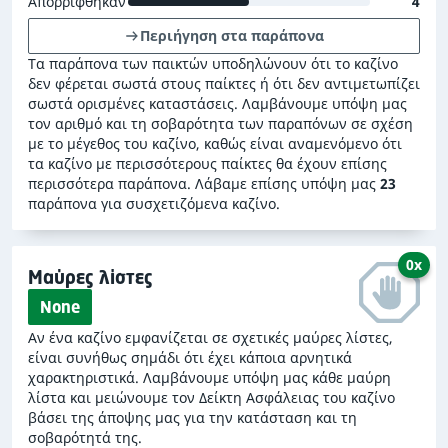
Απορρίφθηκαν
4
Περιήγηση στα παράπονα
Τα παράπονα των παικτών υποδηλώνουν ότι το καζίνο
δεν φέρεται σωστά στους παίκτες ή ότι δεν αντιμετωπίζει
σωστά ορισμένες καταστάσεις. Λαμβάνουμε υπόψη μας
τον αριθμό και τη σοβαρότητα των παραπόνων σε σχέση
με το μέγεθος του καζίνο, καθώς είναι αναμενόμενο ότι
τα καζίνο με περισσότερους παίκτες θα έχουν επίσης
περισσότερα παράπονα. Λάβαμε επίσης υπόψη μας
23
παράπονα για συσχετιζόμενα καζίνο.
0x
Μαύρες λίστες
None
Αν ένα καζίνο εμφανίζεται σε σχετικές μαύρες λίστες,
είναι συνήθως σημάδι ότι έχει κάποια αρνητικά
χαρακτηριστικά. Λαμβάνουμε υπόψη μας κάθε μαύρη
λίστα και μειώνουμε τον Δείκτη Ασφάλειας του καζίνο
βάσει της άποψης μας για την κατάσταση και τη
σοβαρότητά της.