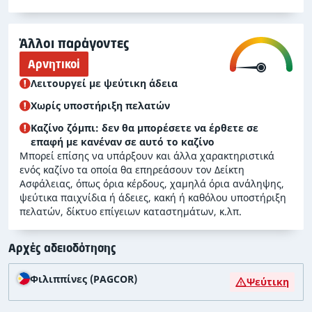
Άλλοι παράγοντες
Αρνητικοί
Λειτουργεί με ψεύτικη άδεια
Χωρίς υποστήριξη πελατών
Καζίνο ζόμπι
: δεν θα μπορέσετε να έρθετε σε
επαφή με κανέναν σε αυτό το καζίνο
Μπορεί επίσης να υπάρξουν και άλλα χαρακτηριστικά
ενός καζίνο τα οποία θα επηρεάσουν τον Δείκτη
Ασφάλειας, όπως όρια κέρδους, χαμηλά όρια ανάληψης,
ψεύτικα παιχνίδια ή άδειες, κακή ή καθόλου υποστήριξη
πελατών, δίκτυο επίγειων καταστημάτων, κ.λπ.
Αρχές αδειοδότησης
Φιλιππίνες (PAGCOR)
Ψεύτικη