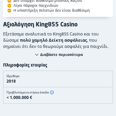
Δεν υπάρχει διαθέσιμο μπόνους καζίνο
Λίγοι πάροχοι παιχνιδιών
Η υποστήριξη πελατών δεν είναι διαθέσιμη
Αξιολόγηση King855 Casino
Εξετάσαμε αναλυτικά το King855 Casino και του
δώσαμε
πολύ χαμηλό Δείκτη ασφάλειας
, που
σημαίνει ότι δεν το θεωρούμε ασφαλές για παιχνίδι.
Στην αξιολόγησή μας, λάβαμε υπόψη μας τα παράπονα
Διαβάστε περισσότερα
των παικτών του καζίνο, τα εκτιμώμενα έσοδα, την
άδεια, τη γνησιότητα των παιχνιδιών, την ποιότητα
Πληροφορίες εταιρίας
της εξυπηρέτησης πελατών, το πόσο δίκαιοι είναι οι
Ιδρύθηκε
όροι και οι προϋποθέσεις, τα όρια ανάληψης και
2018
κέρδους, καθώς και άλλους παράγοντες. Διαβάστε την
πλήρη αξιολόγησή μας παρακάτω, για να μάθετε
Προβλεπόμενα ετήσια έσοδα
περισσότερα σχετικά με αυτό το καζίνο.
< 1.000.000 €
Σύμφωνα με τις έρευνες και τους υπολογισμούς μας,
το King855 Casino είναι ένα
μικρότερο online καζίνο