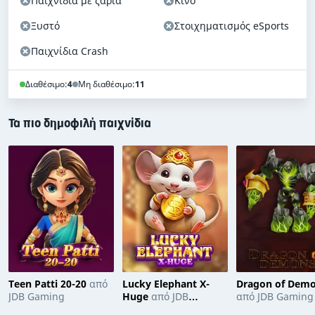
Παιχνίδια με ζάρια
Κίνο
Ξυστό
Στοιχηματισμός eSports
Παιχνίδια Crash
Διαθέσιμο:
4
Μη διαθέσιμο:
11
Τα πιο δημοφιλή παιχνίδια
Teen Patti 20-20
από
Lucky Elephant X-
Dragon of Dem
JDB Gaming
Huge
από JDB
από JDB Gaming
Gaming