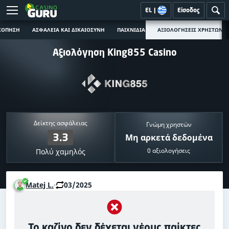
EL
|
Είσοδος
ΚΌΠΗΣΗ
ΑΣΦΆΛΕΙΑ ΚΑΙ ΔΙΚΑΙΟΣΎΝΗ
ΠΑΙΧΝΊΔΙΑ
ΑΞΙΟΛΟΓΉΣΕΙΣ ΧΡΗΣΤΏΝ
Αξιολόγηση King855 Casino
Δείκτης ασφάλειας
Γνώμη χρηστών
3.3
Μη αρκετά δεδομένα
0 αξιολογήσεις
Πολύ χαμηλός
Matej L.
03/2025
Το καζίνο δεν δέχεται νέους παίκτες