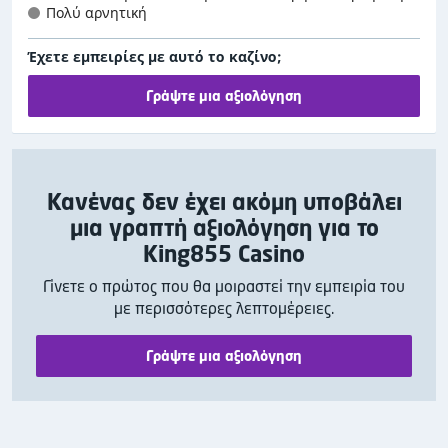
Πολύ αρνητική
Έχετε εμπειρίες με αυτό το καζίνο;
Γράψτε μια αξιολόγηση
Κανένας δεν έχει ακόμη υποβάλει
μια γραπτή αξιολόγηση για το
King855 Casino
Γίνετε ο πρώτος που θα μοιραστεί την εμπειρία του
με περισσότερες λεπτομέρειες.
Γράψτε μια αξιολόγηση