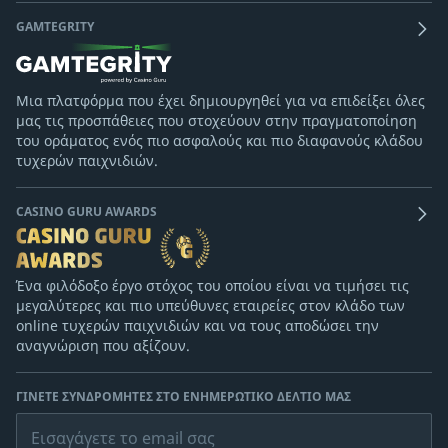
GAMTEGRITY
Μια πλατφόρμα που έχει δημιουργηθεί για να επιδείξει όλες
μας τις προσπάθειες που στοχεύουν στην πραγματοποίηση
του οράματος ενός πιο ασφαλούς και πιο διαφανούς κλάδου
τυχερών παιχνιδιών.
CASINO GURU AWARDS
Ένα φιλόδοξο έργο στόχος του οποίου είναι να τιμήσει τις
μεγαλύτερες και πιο υπεύθυνες εταιρείες στον κλάδο των
online τυχερών παιχνιδιών και να τους αποδώσει την
αναγνώριση που αξίζουν.
ΓΊΝΕΤΕ ΣΥΝΔΡΟΜΗΤΈΣ ΣΤΟ ΕΝΗΜΕΡΩΤΙΚΌ ΔΕΛΤΊΟ ΜΑΣ
Εισαγάγετε το email σας