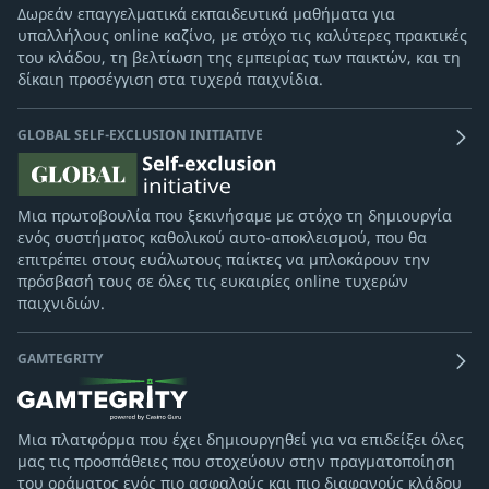
Δωρεάν επαγγελματικά εκπαιδευτικά μαθήματα για
υπαλλήλους online καζίνο, με στόχο τις καλύτερες πρακτικές
του κλάδου, τη βελτίωση της εμπειρίας των παικτών, και τη
δίκαιη προσέγγιση στα τυχερά παιχνίδια.
GLOBAL SELF-EXCLUSION INITIATIVE
Μια πρωτοβουλία που ξεκινήσαμε με στόχο τη δημιουργία
ενός συστήματος καθολικού αυτο-αποκλεισμού, που θα
επιτρέπει στους ευάλωτους παίκτες να μπλοκάρουν την
πρόσβασή τους σε όλες τις ευκαιρίες online τυχερών
παιχνιδιών.
GAMTEGRITY
Μια πλατφόρμα που έχει δημιουργηθεί για να επιδείξει όλες
μας τις προσπάθειες που στοχεύουν στην πραγματοποίηση
του οράματος ενός πιο ασφαλούς και πιο διαφανούς κλάδου