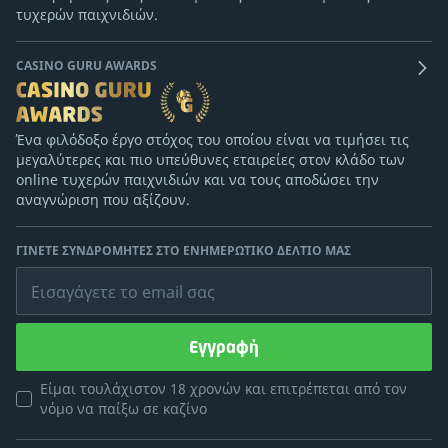
τυχερών παιχνιδιών.
CASINO GURU AWARDS
Ένα φιλόδοξο έργο στόχος του οποίου είναι να τιμήσει τις
μεγαλύτερες και πιο υπεύθυνες εταιρείες στον κλάδο των
online τυχερών παιχνιδιών και να τους αποδώσει την
αναγνώριση που αξίζουν.
ΓΊΝΕΤΕ ΣΥΝΔΡΟΜΗΤΈΣ ΣΤΟ ΕΝΗΜΕΡΩΤΙΚΌ ΔΕΛΤΊΟ ΜΑΣ
Εισαγάγετε το email σας
Εγγραφή
Είμαι τουλάχιστον 18 χρονών και επιτρέπεται από τον
νόμο να παίξω σε καζίνο