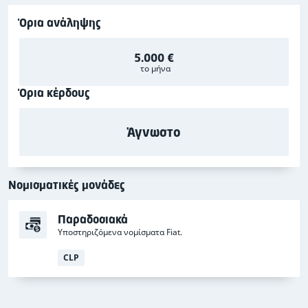
Όρια ανάληψης
5.000 €
το μήνα
Όρια κέρδους
Άγνωστο
Νομισματικές μονάδες
Παραδοσιακά
Υποστηριζόμενα νομίσματα Fiat.
CLP