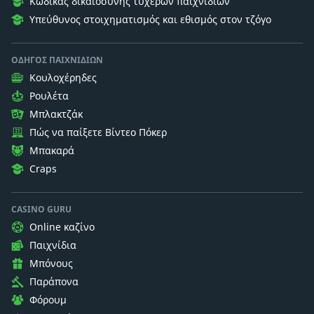
Κώδικας δικαιοσύνης τυχερών παιχνιδιών
Υπεύθυνος στοιχηματισμός και εθισμός στον τζόγο
ΟΔΗΓΌΣ ΠΑΙΧΝΙΔΙΏΝ
Κουλοχέρηδες
Ρουλέτα
Μπλακτζάκ
Πώς να παίξετε Βίντεο Πόκερ
Μπακαρά
Craps
CASINO GURU
Online καζίνο
Παιχνίδια
Μπόνους
Παράπονα
Φόρουμ