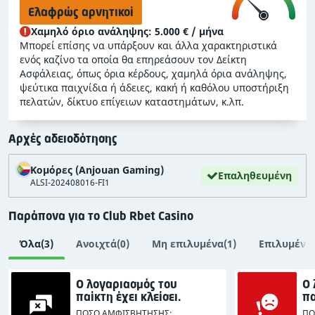
Ελαφρώς αρνητικοί
Χαμηλό όριο ανάληψης: 5.000 € / μήνα
Μπορεί επίσης να υπάρξουν και άλλα χαρακτηριστικά
ενός καζίνο τα οποία θα επηρεάσουν τον Δείκτη
Ασφάλειας, όπως όρια κέρδους, χαμηλά όρια ανάληψης,
ψεύτικα παιχνίδια ή άδειες, κακή ή καθόλου υποστήριξη
πελατών, δίκτυο επίγειων καταστημάτων, κ.λπ.
Αρχές αδειοδότησης
Κομόρες (Anjouan Gaming)
Επαληθευμένη
ALSI-202408016-FI1
Παράπονα για το Club Rbet Casino
Όλα
(3)
Ανοιχτά
(0)
Μη επιλυμένα
(1)
Επιλυμένα
Ο λογαριασμός του
Ο 
παίκτη έχει κλείσει.
πα
ΠΟΣΟ ΑΜΦΙΣΒΗΤΗΣΗΣ:
ΠΟ