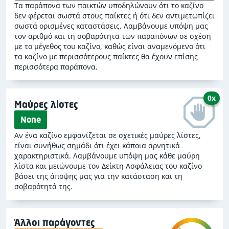
Τα παράπονα των παικτών υποδηλώνουν ότι το καζίνο
δεν φέρεται σωστά στους παίκτες ή ότι δεν αντιμετωπίζει
σωστά ορισμένες καταστάσεις. Λαμβάνουμε υπόψη μας
τον αριθμό και τη σοβαρότητα των παραπόνων σε σχέση
με το μέγεθος του καζίνο, καθώς είναι αναμενόμενο ότι
τα καζίνο με περισσότερους παίκτες θα έχουν επίσης
περισσότερα παράπονα.
0x
Μαύρες λίστες
None
Αν ένα καζίνο εμφανίζεται σε σχετικές μαύρες λίστες,
είναι συνήθως σημάδι ότι έχει κάποια αρνητικά
χαρακτηριστικά. Λαμβάνουμε υπόψη μας κάθε μαύρη
λίστα και μειώνουμε τον Δείκτη Ασφάλειας του καζίνο
βάσει της άποψης μας για την κατάσταση και τη
σοβαρότητά της.
Άλλοι παράγοντες