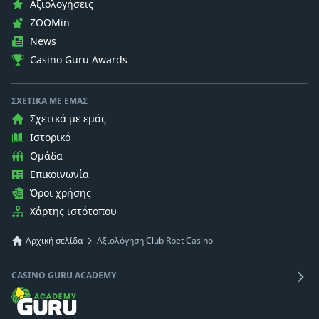
Αξιολογήσεις
ZOOMin
News
Casino Guru Awards
ΣΧΕΤΙΚΆ ΜΕ ΕΜΆΣ
Σχετικά με εμάς
Ιστορικό
Ομάδα
Επικοινωνία
Όροι χρήσης
Χάρτης ιστότοπου
Αρχική σελίδα
Αξιολόγηση Club Rbet Casino
CASINO GURU ACADEMY