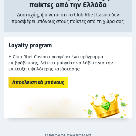
παίκτες από την Ελλάδα
Δυστυχώς, φαίνεται ότι το Club Rbet Casino δεν
προσφέρει μπόνους στους παίκτες από τη χώρα σας.
Loyalty program
Η Club Rbet Casino προσφέρει ένα πρόγραμμα
επιβράβευσης. Δείτε τι μπορείτε να λάβετε για την
επίτευξη υψηλότερης κατάστασης:
Αποκλειστικά μπόνους
ΜΈΘΟΔΟΙ ΠΛΗΡΩΜΉΣ