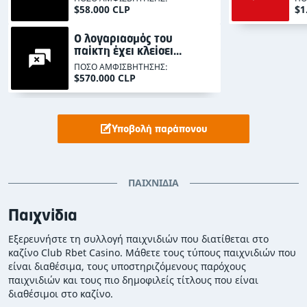
$58.000 CLP
$1
Ο λογαριασμός του
παίκτη έχει κλείσει
χωρίς εξήγηση.
ΠΟΣΟ ΑΜΦΙΣΒΗΤΗΣΗΣ:
$570.000 CLP
Υποβολή παράπονου
ΠΑΙΧΝΊΔΙΑ
Παιχνίδια
Εξερευνήστε τη συλλογή παιχνιδιών που διατίθεται στο
καζίνο Club Rbet Casino. Μάθετε τους τύπους παιχνιδιών που
είναι διαθέσιμα, τους υποστηριζόμενους παρόχους
παιχνιδιών και τους πιο δημοφιλείς τίτλους που είναι
διαθέσιμοι στο καζίνο.