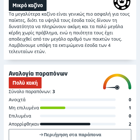
Μικρό καζίνο
Τα μεγαλύτερα καζίνο είναι γενικώς πιο ασφαλή για τους
παίκτες, διότι τα υψηλά τους έσοδα τούς δίνουν τη
δυνατότητα να πληρώνουν ακόμη και τα πολύ μεγάλα
κέρδη χωρίς πρόβλημα, ενώ η ποιότητα τους έχει
αποδειχθεί από τον μεγάλο αριθμό των παικτών τους.
Λαμβάνουμε υπόψη τα εκτιμώμενα έσοδα των 4
τελευταίων ετών.
Αναλογία παραπόνων
Πολύ κακή
Σύνολο παραπόνων:
3
Ανοιχτά
0
Μη επιλυμένα
1
Επιλυμένα
0
Απορρίφθηκαν
2
Περιήγηση στα παράπονα