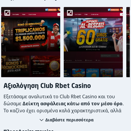
Αξιολόγηση Club Rbet Casino
Εξετάσαμε αναλυτικά το Club Rbet Casino και του
δώσαμε
Δείκτη ασφάλειας κάτω από τον μέσο όρο
.
Το καζίνο έχει ορισμένα καλά χαρακτηριστικά, αλλά
έχει επίσης πολλά αρνητικά χαρακτηριστικά εξαιτίας
Διαβάστε περισσότερα
των οποίων είναι καλύτερο να επιλέξετε ένα άλλο