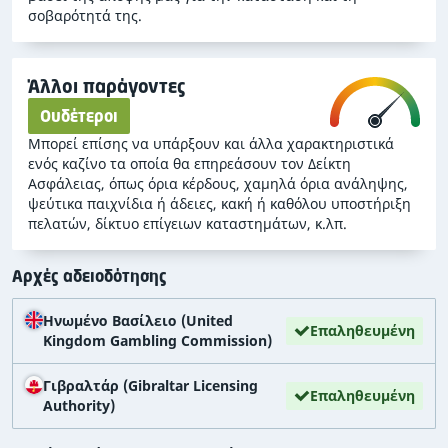
σοβαρότητά της.
Άλλοι παράγοντες
Ουδέτεροι
Μπορεί επίσης να υπάρξουν και άλλα χαρακτηριστικά
ενός καζίνο τα οποία θα επηρεάσουν τον Δείκτη
Ασφάλειας, όπως όρια κέρδους, χαμηλά όρια ανάληψης,
ψεύτικα παιχνίδια ή άδειες, κακή ή καθόλου υποστήριξη
πελατών, δίκτυο επίγειων καταστημάτων, κ.λπ.
Αρχές αδειοδότησης
Ηνωμένο Βασίλειο (United
Επαληθευμένη
Kingdom Gambling Commission)
Γιβραλτάρ (Gibraltar Licensing
Επαληθευμένη
Authority)