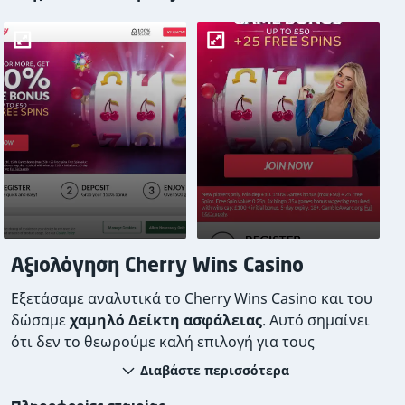
Αξιολόγηση Cherry Wins Casino
Εξετάσαμε αναλυτικά το Cherry Wins Casino και του
δώσαμε
χαμηλό Δείκτη ασφάλειας
. Αυτό σημαίνει
ότι δεν το θεωρούμε καλή επιλογή για τους
περισσότερους παίκτες. Στην αξιολόγησή μας, λάβαμε
Διαβάστε περισσότερα
υπόψη μας τα παράπονα των παικτών του καζίνο, τα