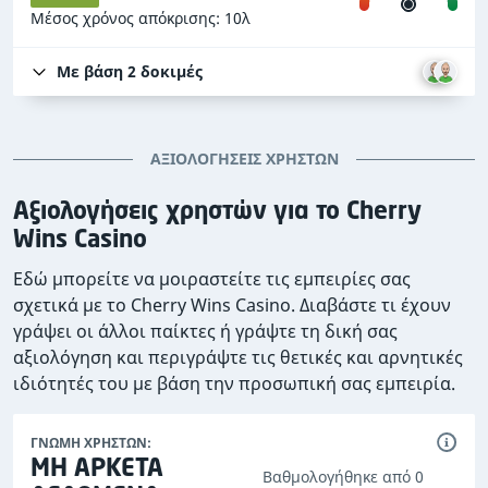
Μέσος χρόνος απόκρισης: 10λ
Με βάση
2
δοκιμές
ΑΞΙΟΛΟΓΉΣΕΙΣ ΧΡΗΣΤΏΝ
Αξιολογήσεις χρηστών για το Cherry
Wins Casino
Εδώ μπορείτε να μοιραστείτε τις εμπειρίες σας
σχετικά με το Cherry Wins Casino. Διαβάστε τι έχουν
γράψει οι άλλοι παίκτες ή γράψτε τη δική σας
αξιολόγηση και περιγράψτε τις θετικές και αρνητικές
ιδιότητές του με βάση την προσωπική σας εμπειρία.
ΓΝΏΜΗ ΧΡΗΣΤΏΝ:
ΜΗ ΑΡΚΕΤΆ
Βαθμολογήθηκε από 0