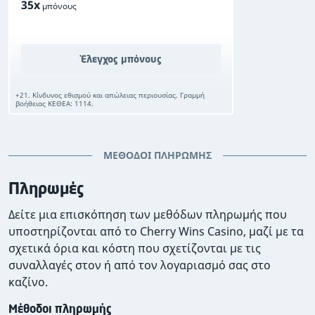
35x
μπόνους
Έλεγχος μπόνους
+21. Κίνδυνος εθισμού και απώλειας περιουσίας. Γραμμή
βοήθειας ΚΕΘΕΑ: 1114.
ΜΈΘΟΔΟΙ ΠΛΗΡΩΜΉΣ
Πληρωμές
Δείτε μια επισκόπηση των μεθόδων πληρωμής που
υποστηρίζονται από το Cherry Wins Casino, μαζί με τα
σχετικά όρια και κόστη που σχετίζονται με τις
συναλλαγές στον ή από τον λογαριασμό σας στο
καζίνο.
Μέθοδοι πληρωμής