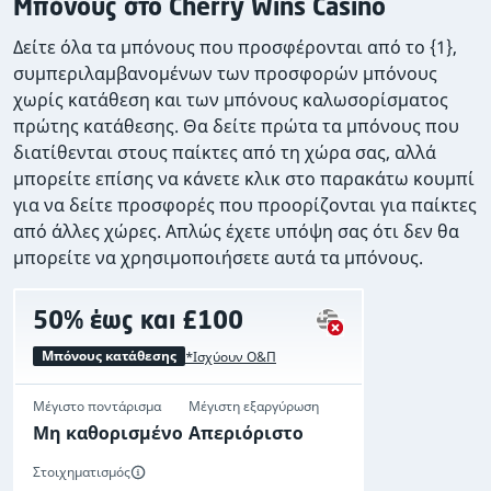
Μπόνους στο Cherry Wins Casino
Δείτε όλα τα μπόνους που προσφέρονται από το {1},
συμπεριλαμβανομένων των προσφορών μπόνους
χωρίς κατάθεση και των μπόνους καλωσορίσματος
πρώτης κατάθεσης. Θα δείτε πρώτα τα μπόνους που
διατίθενται στους παίκτες από τη χώρα σας, αλλά
μπορείτε επίσης να κάνετε κλικ στο παρακάτω κουμπί
για να δείτε προσφορές που προορίζονται για παίκτες
από άλλες χώρες. Απλώς έχετε υπόψη σας ότι δεν θα
μπορείτε να χρησιμοποιήσετε αυτά τα μπόνους.
50% έως και £100
Μπόνους κατάθεσης
*Ισχύουν Ο&Π
Μέγιστο ποντάρισμα
Μέγιστη εξαργύρωση
Μη καθορισμένο
Απεριόριστο
Στοιχηματισμός