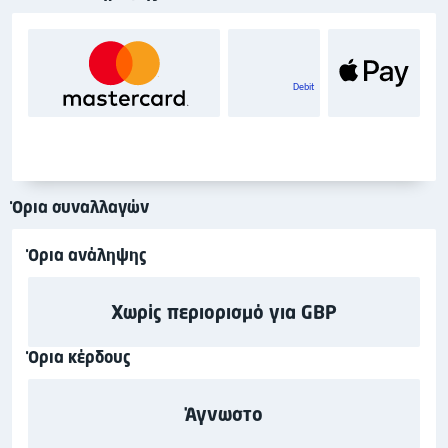
Όρια συναλλαγών
Όρια ανάληψης
Χωρίς περιορισμό για GBP
Όρια κέρδους
Άγνωστο