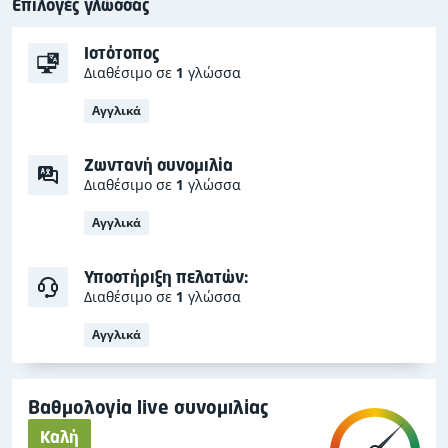
Επιλογές γλώσσας
Ιστότοπος
Διαθέσιμο σε
1
γλώσσα
Αγγλικά
Ζωντανή συνομιλία
Διαθέσιμο σε
1
γλώσσα
Αγγλικά
Υποστήριξη πελατών:
Διαθέσιμο σε
1
γλώσσα
Αγγλικά
Βαθμολογία live συνομιλίας
Καλή