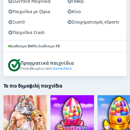
Ζωντανά παιχνίδια
Πόκερ
Παιχνίδια με ζάρια
Κίνο
Ξυστό
Στοιχηματισμός eSports
Παιχνίδια Crash
Διαθέσιμο:
2
Μη διαθέσιμο:
13
Πραγματικά παιχνίδια
Επαληθευμένο από
Gamecheck
Τα πιο δημοφιλή παιχνίδια