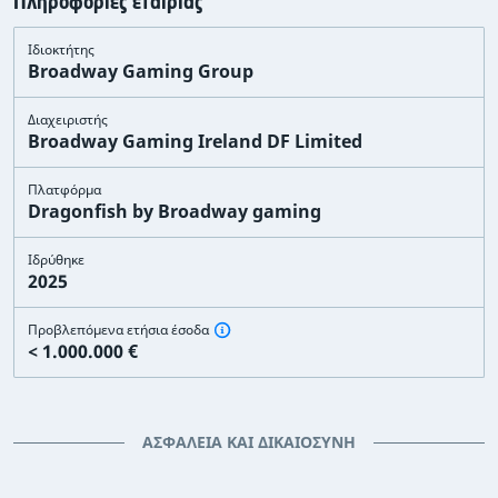
εκτιμώμενα έσοδα, την άδεια, τη γνησιότητα των
Πληροφορίες εταιρίας
παιχνιδιών, την ποιότητα της εξυπηρέτησης πελατών,
Ιδιοκτήτης
το πόσο δίκαιοι είναι οι όροι και οι προϋποθέσεις, τα
Broadway Gaming Group
όρια ανάληψης και κέρδους, καθώς και άλλους
παράγοντες. Διαβάστε την πλήρη αξιολόγησή μας
Διαχειριστής
παρακάτω, για να μάθετε περισσότερα σχετικά με
Broadway Gaming Ireland DF Limited
αυτό το καζίνο.
Πλατφόρμα
Σύμφωνα με τις έρευνες και τους υπολογισμούς μας,
Dragonfish by Broadway gaming
το Cherry Wins Casino είναι ένα
μικρότερο online
καζίνο
όσον αφορά τα συνολικά έσοδα. Τα έσοδα ενός
Ιδρύθηκε
2025
καζίνο είναι ένας σημαντικός παράγοντας, καθώς τα
μεγαλύτερα καζίνο δεν έχουν συνήθως πρόβλημα να
Προβλεπόμενα ετήσια έσοδα
πληρώνουν τα μεγάλα κέρδη, ενώ τα μικρότερα καζίνο
< 1.000.000 €
ενδεχομένως να μην μπορούν να σας πληρώσουν αν
καταφέρετε να κερδίσετε ένα μεγάλο ποσό.
Βρήκαμε
ένα σχετικό παράπονο
για αυτό το καζίνο.
ΑΣΦΆΛΕΙΑ ΚΑΙ ΔΙΚΑΙΟΣΎΝΗ
Εξαιτίας αυτού του παραπόνου, δώσαμε σε αυτό το
καζίνο
669 αρνητικούς πόντους
. Μπορείτε να βρείτε