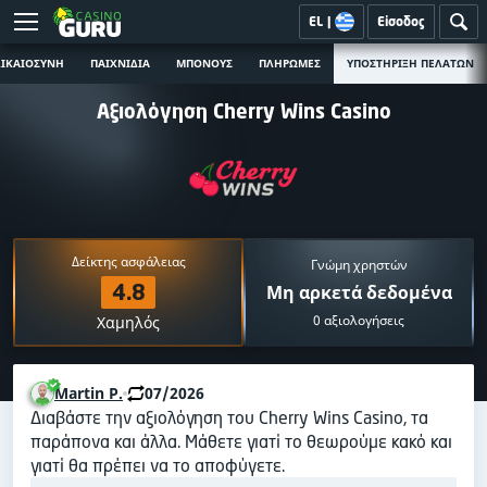
EL
|
Είσοδος
ΔΙΚΑΙΟΣΎΝΗ
ΠΑΙΧΝΊΔΙΑ
ΜΠΌΝΟΥΣ
ΠΛΗΡΩΜΈΣ
ΥΠΟΣΤΉΡΙΞΗ ΠΕΛΑΤΏΝ
Αξιολόγηση Cherry Wins Casino
Δείκτης ασφάλειας
Γνώμη χρηστών
4.8
Μη αρκετά δεδομένα
0 αξιολογήσεις
Χαμηλός
Martin P.
07/2026
Διαβάστε την αξιολόγηση του Cherry Wins Casino, τα
παράπονα και άλλα. Μάθετε γιατί το θεωρούμε κακό και
γιατί θα πρέπει να το αποφύγετε.