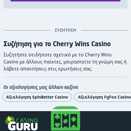
ΣΥΖΉΤΗΣΗ
Συζήτηση για το Cherry Wins Casino
Συζητήστε οτιδήποτε σχετικό με το Cherry Wins
Casino με άλλους παίκτες, μοιραστείτε τη γνώμη σας ή
λάβετε απαντήσεις στις ερωτήσεις σας.
Οι αξιολογήσεις μας άλλων καζίνο
Αξιολόγηση SpinBetter Casino
Αξιολόγηση FgFox Casino