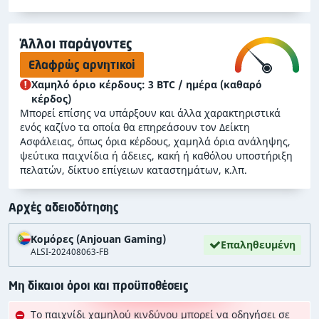
Άλλοι παράγοντες
Ελαφρώς αρνητικοί
Χαμηλό όριο κέρδους: 3 BTC / ημέρα (καθαρό
κέρδος)
Μπορεί επίσης να υπάρξουν και άλλα χαρακτηριστικά
ενός καζίνο τα οποία θα επηρεάσουν τον Δείκτη
Ασφάλειας, όπως όρια κέρδους, χαμηλά όρια ανάληψης,
ψεύτικα παιχνίδια ή άδειες, κακή ή καθόλου υποστήριξη
πελατών, δίκτυο επίγειων καταστημάτων, κ.λπ.
Αρχές αδειοδότησης
Κομόρες (Anjouan Gaming)
Επαληθευμένη
ALSI-202408063-FB
Μη δίκαιοι όροι και προϋποθέσεις
Το παιχνίδι χαμηλού κινδύνου μπορεί να οδηγήσει σε