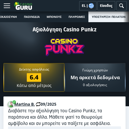
EL
|
Είσοδος
ΔΙΚΑΙΟΣΎΝΗ
ΠΑΙΧΝΊΔΙΑ
ΜΠΌΝΟΥΣ
ΠΛΗΡΩΜΈΣ
ΥΠΟΣΤΉΡΙΞΗ ΠΕΛΑΤΏΝ
Αξιολόγηση Casino Punkz
Δείκτης ασφάλειας
Γνώμη χρηστών
6.4
Μη αρκετά δεδομένα
0 αξιολογήσεις
Κάτω από μέτριος
Martina B.
09/2025
Διαβάστε την αξιολόγηση του Casino Punkz, τα
παράπονα και άλλα. Μάθετε γιατί το θεωρούμε
αμφίβολο και αν μπορείτε να παίξετε με ασφάλεια.