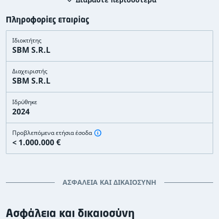
είναι καλύτερο να επιλέξετε ένα άλλο καζίνο. Στην
αξιολόγησή μας, λάβαμε υπόψη μας τα παράπονα των
Πληροφορίες εταιρίας
παικτών του καζίνο, τα εκτιμώμενα έσοδα, την άδεια,
Ιδιοκτήτης
τη γνησιότητα των παιχνιδιών, την ποιότητα της
SBM S.R.L
εξυπηρέτησης πελατών, το πόσο δίκαιοι είναι οι όροι
και οι προϋποθέσεις, τα όρια ανάληψης και κέρδους,
Διαχειριστής
καθώς και άλλους παράγοντες. Διαβάστε την πλήρη
SBM S.R.L
αξιολόγησή μας παρακάτω, για να μάθετε
περισσότερα σχετικά με αυτό το καζίνο.
Ιδρύθηκε
2024
Σύμφωνα με τις έρευνες και τους υπολογισμούς μας,
το Casino Punkz είναι ένα
μικρότερο online καζίνο
Προβλεπόμενα ετήσια έσοδα
< 1.000.000 €
όσον αφορά τα συνολικά έσοδα. Τα έσοδα ενός καζίνο
είναι ένας σημαντικός παράγοντας, καθώς τα
μεγαλύτερα καζίνο δεν έχουν συνήθως πρόβλημα να
πληρώνουν τα μεγάλα κέρδη, ενώ τα μικρότερα καζίνο
ΑΣΦΆΛΕΙΑ ΚΑΙ ΔΙΚΑΙΟΣΎΝΗ
ενδεχομένως να μην μπορούν να σας πληρώσουν αν
καταφέρετε να κερδίσετε ένα μεγάλο ποσό.
Ασφάλεια και δικαιοσύνη