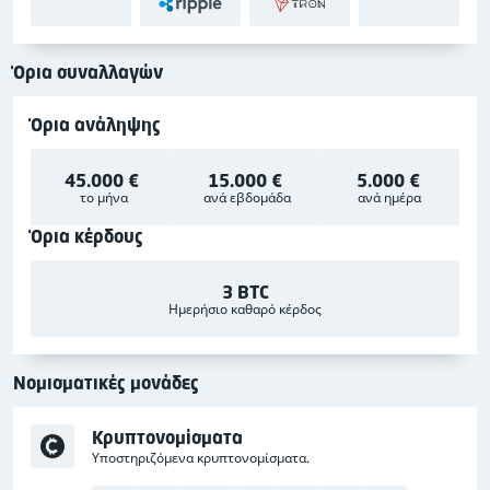
Όρια συναλλαγών
Όρια ανάληψης
45.000 €
15.000 €
5.000 €
το μήνα
ανά εβδομάδα
ανά ημέρα
Όρια κέρδους
3 BTC
Ημερήσιο καθαρό κέρδος
Νομισματικές μονάδες
Κρυπτονομίσματα
Υποστηριζόμενα κρυπτονομίσματα.