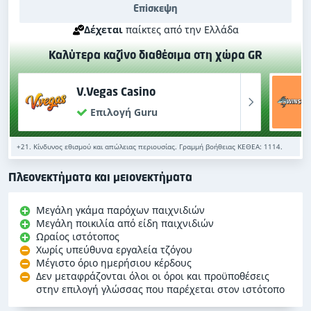
Επίσκεψη
Δέχεται
παίκτες από την Ελλάδα
Καλύτερα καζίνο διαθέσιμα στη χώρα GR
V.Vegas Casino
Επιλογή Guru
+21. Κίνδυνος εθισμού και απώλειας περιουσίας. Γραμμή βοήθειας ΚΕΘΕΑ: 1114.
Πλεονεκτήματα και μειονεκτήματα
Μεγάλη γκάμα παρόχων παιχνιδιών
Μεγάλη ποικιλία από είδη παιχνιδιών
Ωραίος ιστότοπος
Χωρίς υπεύθυνα εργαλεία τζόγου
Μέγιστο όριο ημερήσιου κέρδους
Δεν μεταφράζονται όλοι οι όροι και προϋποθέσεις
στην επιλογή γλώσσας που παρέχεται στον ιστότοπο