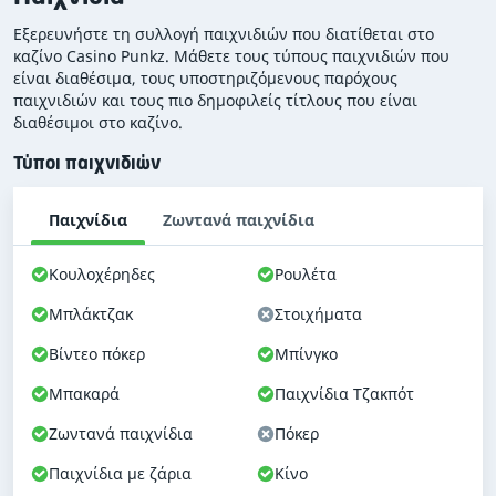
Εξερευνήστε τη συλλογή παιχνιδιών που διατίθεται στο
καζίνο Casino Punkz. Μάθετε τους τύπους παιχνιδιών που
είναι διαθέσιμα, τους υποστηριζόμενους παρόχους
παιχνιδιών και τους πιο δημοφιλείς τίτλους που είναι
διαθέσιμοι στο καζίνο.
Τύποι παιχνιδιών
Παιχνίδια
Ζωντανά παιχνίδια
Κουλοχέρηδες
Ρουλέτα
Μπλάκτζακ
Στοιχήματα
Βίντεο πόκερ
Μπίνγκο
Μπακαρά
Παιχνίδια Τζακπότ
Ζωντανά παιχνίδια
Πόκερ
Παιχνίδια με ζάρια
Κίνο