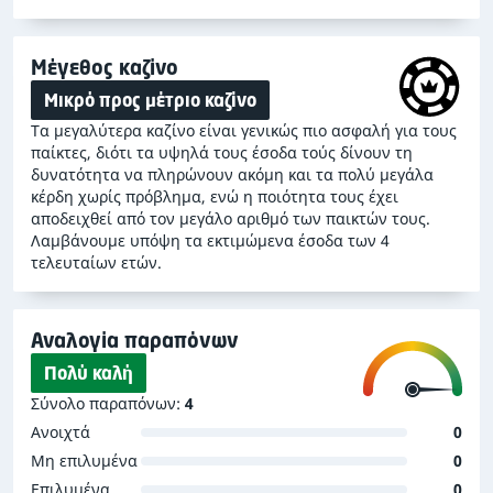
Προειδοποίηση: Το Casino Punkz έχει
ημερήσιο όριο καθαρού κέρδους 3 BTC.
Αυτό σημαίνει ότι το καθαρό κέρδος σας δεν
Μέγεθος καζίνο
μπορεί να είναι μεγαλύτερο από 3 BTC σε μία
Μικρό προς μέτριο καζίνο
ημέρα, όπου το «καθαρό κέρδος» ορίζεται
Τα μεγαλύτερα καζίνο είναι γενικώς πιο ασφαλή για τους
ως η διαφορά ανάμεσα στο σύνολο των
παίκτες, διότι τα υψηλά τους έσοδα τούς δίνουν τη
κερδών σας και των χρημάτων που
δυνατότητα να πληρώνουν ακόμη και τα πολύ μεγάλα
ποντάρατε. Αν κερδίσετε περισσότερα, δεν
κέρδη χωρίς πρόβλημα, ενώ η ποιότητα τους έχει
θα πάρετε τα χρήματα πάνω απ’ αυτό το
αποδειχθεί από τον μεγάλο αριθμό των παικτών τους.
όριο. Θεωρούμε ότι οποιοδήποτε όριο
Λαμβάνουμε υπόψη τα εκτιμώμενα έσοδα των 4
τελευταίων ετών.
κέρδους είναι εξαιρετικά άδικο για τους
παίκτες και αποτελεί αιτία χαμηλότερης
βαθμολογίας από εμάς για όλα τα καζίνο που
Αναλογία παραπόνων
εφαρμόζουν αυτού του είδους τον
Πολύ καλή
περιορισμό, εκτός αν το όριο κέρδους
επιβάλλεται από εξωτερικούς παράγοντες,
Σύνολο παραπόνων:
4
όπως π.χ. από τοπικές ρυθμιστικές αρχές.
Ανοιχτά
0
Μη επιλυμένα
0
Όπως προαναφέραμε, έχουμε δώσει στο Casino Punkz
Επιλυμένα
0