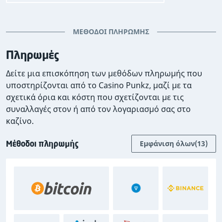
ΜΈΘΟΔΟΙ ΠΛΗΡΩΜΉΣ
Πληρωμές
Δείτε μια επισκόπηση των μεθόδων πληρωμής που
υποστηρίζονται από το Casino Punkz, μαζί με τα
σχετικά όρια και κόστη που σχετίζονται με τις
συναλλαγές στον ή από τον λογαριασμό σας στο
καζίνο.
Μέθοδοι πληρωμής
Εμφάνιση όλων
(13)