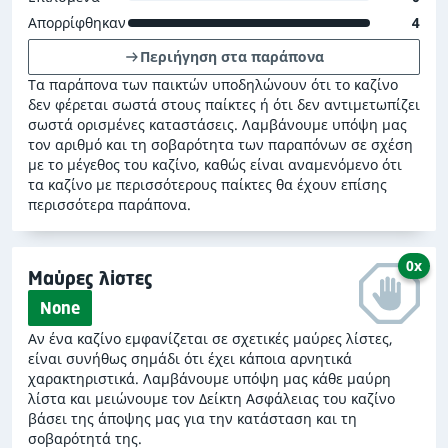
Δείκτη ασφαλείας κάτω από τον μέσο όρο. Αυτό
Απορρίφθηκαν
4
σημαίνει ότι αν και δεν είναι ένα εντελώς κακό καζίνο,
Περιήγηση στα παράπονα
έχει ορισμένα αρνητικά χαρακτηριστικά εξαιτίας των
Τα παράπονα των παικτών υποδηλώνουν ότι το καζίνο
οποίων σάς συμβουλεύουμε να βρείτε ένα καλύτερο
δεν φέρεται σωστά στους παίκτες ή ότι δεν αντιμετωπίζει
online καζίνο για παιχνίδι.
σωστά ορισμένες καταστάσεις. Λαμβάνουμε υπόψη μας
τον αριθμό και τη σοβαρότητα των παραπόνων σε σχέση
με το μέγεθος του καζίνο, καθώς είναι αναμενόμενο ότι
τα καζίνο με περισσότερους παίκτες θα έχουν επίσης
περισσότερα παράπονα.
0x
Μαύρες λίστες
None
Αν ένα καζίνο εμφανίζεται σε σχετικές μαύρες λίστες,
είναι συνήθως σημάδι ότι έχει κάποια αρνητικά
χαρακτηριστικά. Λαμβάνουμε υπόψη μας κάθε μαύρη
λίστα και μειώνουμε τον Δείκτη Ασφάλειας του καζίνο
βάσει της άποψης μας για την κατάσταση και τη
σοβαρότητά της.