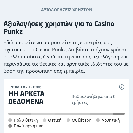
ΑΞΙΟΛΟΓΉΣΕΙΣ ΧΡΗΣΤΏΝ
Αξιολογήσεις χρηστών για το Casino
Punkz
Εδώ μπορείτε να μοιραστείτε τις εμπειρίες σας
σχετικά με το Casino Punkz. Διαβάστε τι έχουν γράψει
οι άλλοι παίκτες ή γράψτε τη δική σας αξιολόγηση και
περιγράψτε τις θετικές και αρνητικές ιδιότητές του με
βάση την προσωπική σας εμπειρία.
ΓΝΏΜΗ ΧΡΗΣΤΏΝ:
ΜΗ ΑΡΚΕΤΆ
Βαθμολογήθηκε από 0
ΔΕΔΟΜΈΝΑ
χρήστες
Πολύ θετική
Θετική
Ουδέτερη
Αρνητική
Πολύ αρνητική