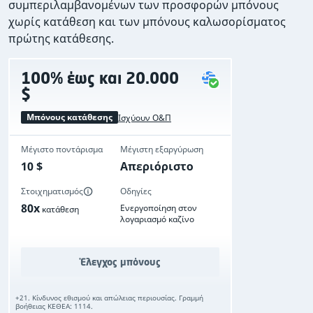
συμπεριλαμβανομένων των προσφορών μπόνους
χωρίς κατάθεση και των μπόνους καλωσορίσματος
πρώτης κατάθεσης.
100% έως και 20.000
$
Μπόνους κατάθεσης
Ισχύουν Ο&Π
Μέγιστο ποντάρισμα
Μέγιστη εξαργύρωση
10 $
Απεριόριστο
Στοιχηματισμός
Οδηγίες
80x
Ενεργοποίηση στον
κατάθεση
λογαριασμό καζίνο
Έλεγχος μπόνους
+21. Κίνδυνος εθισμού και απώλειας περιουσίας. Γραμμή
βοήθειας ΚΕΘΕΑ: 1114.