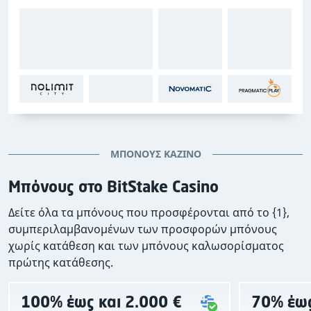
ΜΠΌΝΟΥΣ ΚΑΖΊΝΟ
Μπόνους στο BitStake Casino
Δείτε όλα τα μπόνους που προσφέρονται από το {1},
συμπεριλαμβανομένων των προσφορών μπόνους
χωρίς κατάθεση και των μπόνους καλωσορίσματος
πρώτης κατάθεσης.
100% έως και 2.000 €
70% έως