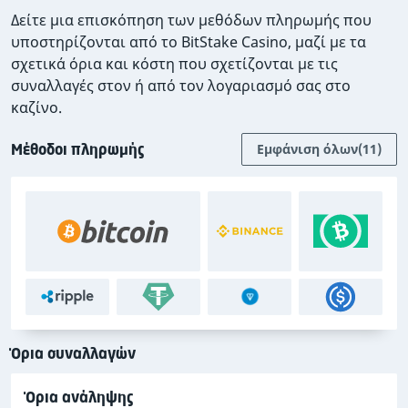
Δείτε μια επισκόπηση των μεθόδων πληρωμής που
υποστηρίζονται από το BitStake Casino, μαζί με τα
σχετικά όρια και κόστη που σχετίζονται με τις
συναλλαγές στον ή από τον λογαριασμό σας στο
καζίνο.
Μέθοδοι πληρωμής
Εμφάνιση όλων
(11)
Όρια συναλλαγών
Όρια ανάληψης