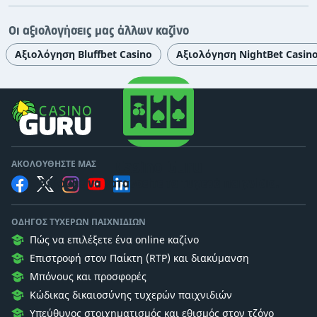
Οι αξιολογήσεις μας άλλων καζίνο
Αξιολόγηση Bluffbet Casino
Αξιολόγηση NightBet Casin
Casino Guru
ΑΚΟΛΟΥΘΉΣΤΕ ΜΑΣ
Θέλουμε να κατανοείτε τα τυχερά παιχνίδια.
ΟΔΗΓΌΣ ΤΥΧΕΡΏΝ ΠΑΙΧΝΙΔΙΏΝ
Πώς να επιλέξετε ένα online καζίνο
Επιστροφή στον Παίκτη (RTP) και διακύμανση
Μπόνους και προσφορές
Κώδικας δικαιοσύνης τυχερών παιχνιδιών
Υπεύθυνος στοιχηματισμός και εθισμός στον τζόγο