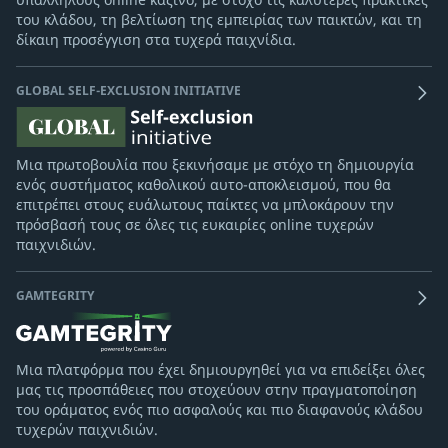
του κλάδου, τη βελτίωση της εμπειρίας των παικτών, και τη
δίκαιη προσέγγιση στα τυχερά παιχνίδια.
GLOBAL SELF-EXCLUSION INITIATIVE
Μια πρωτοβουλία που ξεκινήσαμε με στόχο τη δημιουργία
ενός συστήματος καθολικού αυτο-αποκλεισμού, που θα
επιτρέπει στους ευάλωτους παίκτες να μπλοκάρουν την
πρόσβασή τους σε όλες τις ευκαιρίες online τυχερών
παιχνιδιών.
GAMTEGRITY
Μια πλατφόρμα που έχει δημιουργηθεί για να επιδείξει όλες
μας τις προσπάθειες που στοχεύουν στην πραγματοποίηση
του οράματος ενός πιο ασφαλούς και πιο διαφανούς κλάδου
τυχερών παιχνιδιών.