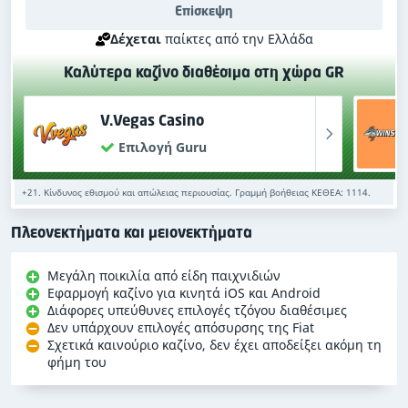
Επίσκεψη
Δέχεται
παίκτες από την Ελλάδα
Καλύτερα καζίνο διαθέσιμα στη χώρα GR
V.Vegas Casino
Επιλογή Guru
+21. Κίνδυνος εθισμού και απώλειας περιουσίας. Γραμμή βοήθειας ΚΕΘΕΑ: 1114.
Πλεονεκτήματα και μειονεκτήματα
Μεγάλη ποικιλία από είδη παιχνιδιών
Εφαρμογή καζίνο για κινητά iOS και Android
Διάφορες υπεύθυνες επιλογές τζόγου διαθέσιμες
Δεν υπάρχουν επιλογές απόσυρσης της Fiat
Σχετικά καινούριο καζίνο, δεν έχει αποδείξει ακόμη τη
φήμη του