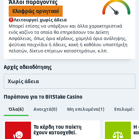
Άλλοι παράγοντες
Ελαφρώς αρνητικοί
Λειτουργεί χωρίς άδεια
Μπορεί επίσης να υπάρξουν και άλλα χαρακτηριστικά
ενός καζίνο τα οποία θα επηρεάσουν τον Δείκτη
Ασφάλειας, όπως όρια κέρδους, χαμηλά όρια ανάληψης,
ψεύτικα παιχνίδια ή άδειες, κακή ή καθόλου υποστήριξη
πελατών, δίκτυο επίγειων καταστημάτων, κ.λπ.
Αρχές αδειοδότησης
Χωρίς άδεια
Παράπονα για το BitStake Casino
Όλα
(6)
Ανοιχτά
(0)
Μη επιλυμένα
(1)
Επιλυμένα
Τα κέρδη του παίκτη
Η 
έχουν κατασχεθεί.
κα
κέ