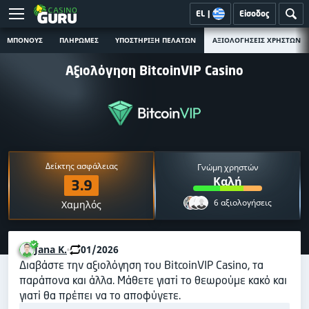
EL
|
Είσοδος
ΜΠΌΝΟΥΣ
ΠΛΗΡΩΜΈΣ
ΥΠΟΣΤΉΡΙΞΗ ΠΕΛΑΤΏΝ
ΑΞΙΟΛΟΓΉΣΕΙΣ ΧΡΗΣΤΏΝ
Αξιολόγηση BitcoinVIP Casino
Δείκτης ασφάλειας
Γνώμη χρηστών
Καλή
3.9
6 αξιολογήσεις
Χαμηλός
Jana K.
01/2026
Διαβάστε την αξιολόγηση του BitcoinVIP Casino, τα
παράπονα και άλλα. Μάθετε γιατί το θεωρούμε κακό και
γιατί θα πρέπει να το αποφύγετε.