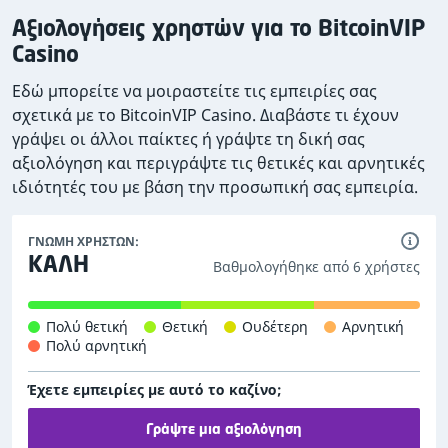
Αξιολογήσεις χρηστών για το BitcoinVIP
Casino
Εδώ μπορείτε να μοιραστείτε τις εμπειρίες σας
σχετικά με το BitcoinVIP Casino. Διαβάστε τι έχουν
γράψει οι άλλοι παίκτες ή γράψτε τη δική σας
αξιολόγηση και περιγράψτε τις θετικές και αρνητικές
ιδιότητές του με βάση την προσωπική σας εμπειρία.
ΓΝΏΜΗ ΧΡΗΣΤΏΝ:
ΚΑΛΉ
Βαθμολογήθηκε από 6 χρήστες
Πολύ θετική
Θετική
Ουδέτερη
Αρνητική
Πολύ αρνητική
Έχετε εμπειρίες με αυτό το καζίνο;
Γράψτε μια αξιολόγηση