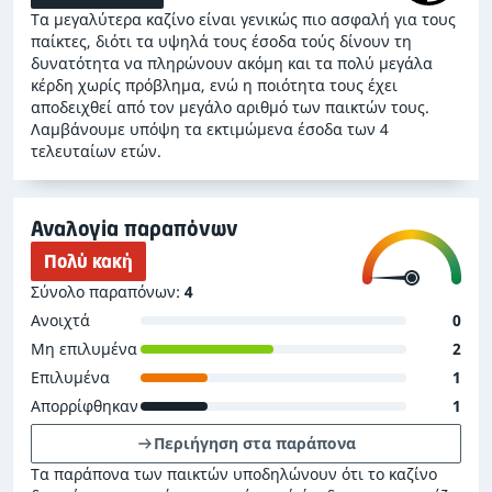
να παίξετε σε αυτό.
Τα μεγαλύτερα καζίνο είναι γενικώς πιο ασφαλή για τους
παίκτες, διότι τα υψηλά τους έσοδα τούς δίνουν τη
δυνατότητα να πληρώνουν ακόμη και τα πολύ μεγάλα
Όπως καταλαβαίνετε από όλες τις πληροφορίες που
κέρδη χωρίς πρόβλημα, ενώ η ποιότητα τους έχει
συλλέξαμε στην αξιολόγησή μας για το BitcoinVIP
αποδειχθεί από τον μεγάλο αριθμό των παικτών τους.
Casino, αυτό το καζίνο έχει χαμηλό Δείκτη ασφάλειας.
Λαμβάνουμε υπόψη τα εκτιμώμενα έσοδα των 4
τελευταίων ετών.
Δεν σας προτείνουμε να παίξετε σε αυτό το καζίνο και
σας συμβουλεύουμε να το αποφύγετε.
Αναλογία παραπόνων
Πολύ κακή
Σύνολο παραπόνων:
4
Ανοιχτά
0
Μη επιλυμένα
2
Επιλυμένα
1
Απορρίφθηκαν
1
Περιήγηση στα παράπονα
Τα παράπονα των παικτών υποδηλώνουν ότι το καζίνο