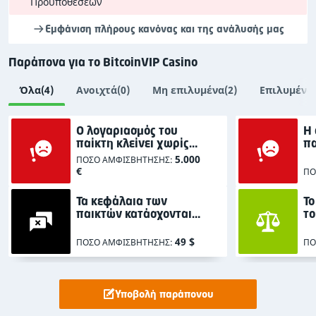
Προϋποθέσεων
Εμφάνιση πλήρους κανόνας και της ανάλυσής μας
Παράπονα για το BitcoinVIP Casino
Όλα
(4)
Ανοιχτά
(0)
Μη επιλυμένα
(2)
Επιλυμένα
Ο λογαριασμός του
Η 
παίκτη κλείνει χωρίς
πα
λόγο.
πε
5.000
ΠΟΣΟ ΑΜΦΙΣΒΗΤΗΣΗΣ:
κα
€
ΠΟ
Τα κεφάλαια των
Το
παικτών κατάσχονται
το
λόγω κλεισίματος του
κα
καζίνο.
49 $
ΠΟΣΟ ΑΜΦΙΣΒΗΤΗΣΗΣ:
ΠΟ
Υποβολή παράπονου