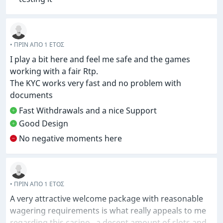
But as of now, they need to understand it is not ok at
all
• ΠΡΙΝ ΑΠΌ 1 ΈΤΟΣ
I play a bit here and feel me safe and the games
working with a fair Rtp.
The KYC works very fast and no problem with
documents
Fast Withdrawals and a nice Support
Good Design
No negative moments here
• ΠΡΙΝ ΑΠΌ 1 ΈΤΟΣ
A very attractive welcome package with reasonable
wagering requirements is what really appeals to me
regarding this casino , a decent amount of slots and