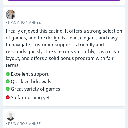
• ΠΡΙΝ ΑΠΌ 4 ΜΉΝΕΣ
I really enjoyed this casino. It offers a strong selection
of games, and the design is clean, elegant, and easy
to navigate. Customer support is friendly and
responds quickly. The site runs smoothly, has a clear
layout, and offers a solid bonus program with fair
terms.
Excellent support
Quick withdrawals
Great variety of games
So far nothing yet
• ΠΡΙΝ ΑΠΌ 5 ΜΉΝΕΣ