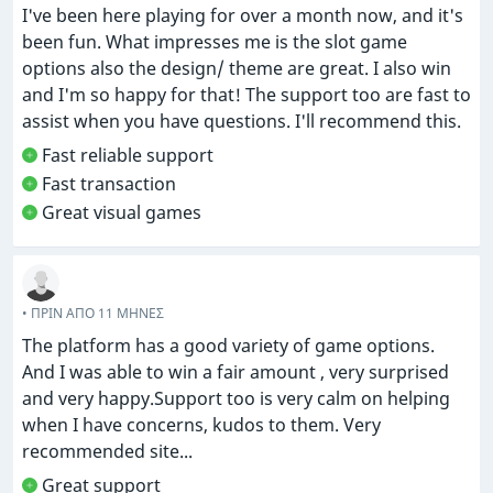
I've been here playing for over a month now, and it's
been fun. What impresses me is the slot game
options also the design/ theme are great. I also win
and I'm so happy for that! The support too are fast to
assist when you have questions. I'll recommend this.
Fast reliable support
Fast transaction
Great visual games
• ΠΡΙΝ ΑΠΌ 11 ΜΉΝΕΣ
The platform has a good variety of game options.
And I was able to win a fair amount , very surprised
and very happy.Support too is very calm on helping
when I have concerns, kudos to them. Very
recommended site...
Great support