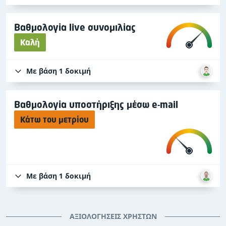
Βαθμολογία live συνομιλίας
Καλή
Με βάση
1
δοκιμή
Βαθμολογία υποστήριξης μέσω e-mail
Κάτω του μετρίου
Με βάση
1
δοκιμή
ΑΞΙΟΛΟΓΉΣΕΙΣ ΧΡΗΣΤΏΝ