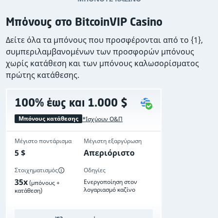
Μπόνους στο BitcoinVIP Casino
Δείτε όλα τα μπόνους που προσφέρονται από το {1},
συμπεριλαμβανομένων των προσφορών μπόνους
χωρίς κατάθεση και των μπόνους καλωσορίσματος
πρώτης κατάθεσης.
100% έως και 1.000 $
Μπόνους κατάθεσης
*Ισχύουν Ο&Π
Μέγιστο ποντάρισμα
Μέγιστη εξαργύρωση
5 $
Απεριόριστο
Στοιχηματισμός
Οδηγίες
35x
Ενεργοποίηση στον
(μπόνους +
λογαριασμό καζίνο
κατάθεση)