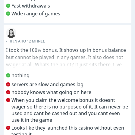
Fast withdrawals
Wide range of games
• ΠΡΙΝ ΑΠΌ 12 ΜΉΝΕΣ
I took the 100% bonus. It shows up in bonus balance
but cannot be played in any games. It also does not
wager at all. Whats the point? It just sits there. Live
chat has no clue either.
nothing
servers are slow and games lag
The 100 freespins also given are 1 cent per spins.
nobody knows what going on here
When you claim the welcome bonus it doesnt
Games lag.
wager so there is no purposeo of it. It can never be
used and cant be cashed out and you cant even
Im willing to delete my review and write a new one if
use it in the game
this casino puts some effort into it. Im willing to give
Looks like they launched this casino without even
them a chance since they are new.
testing it