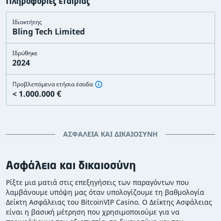
εκτιμώμενα έσοδα, την άδεια, τη γνησιότητα των
Πληροφορίες εταιρίας
παιχνιδιών, την ποιότητα της εξυπηρέτησης πελατών,
Ιδιοκτήτης
το πόσο δίκαιοι είναι οι όροι και οι προϋποθέσεις, τα
Bling Tech Limited
όρια ανάληψης και κέρδους, καθώς και άλλους
παράγοντες. Διαβάστε την πλήρη αξιολόγησή μας
Ιδρύθηκε
παρακάτω, για να μάθετε περισσότερα σχετικά με
2024
αυτό το καζίνο.
Προβλεπόμενα ετήσια έσοδα
Σύμφωνα με τις έρευνες και τους υπολογισμούς μας,
< 1.000.000 €
το BitcoinVIP Casino είναι ένα
μικρότερο online
καζίνο
όσον αφορά τα συνολικά έσοδα. Τα έσοδα ενός
καζίνο είναι ένας σημαντικός παράγοντας, καθώς τα
ΑΣΦΆΛΕΙΑ ΚΑΙ ΔΙΚΑΙΟΣΎΝΗ
μεγαλύτερα καζίνο δεν έχουν συνήθως πρόβλημα να
πληρώνουν τα μεγάλα κέρδη, ενώ τα μικρότερα καζίνο
ενδεχομένως να μην μπορούν να σας πληρώσουν αν
Ασφάλεια και δικαιοσύνη
καταφέρετε να κερδίσετε ένα μεγάλο ποσό.
Ρίξτε μια ματιά στις επεξηγήσεις των παραγόντων που
λαμβάνουμε υπόψη μας όταν υπολογίζουμε τη βαθμολογία
Αυτή τη στιγμή, έχουμε
2 παράπονα για αυτό το
Δείκτη Ασφάλειας του BitcoinVIP Casino. Ο Δείκτης Ασφάλειας
καζίνο
στη βάση δεδομένων μας. Εξαιτίας αυτών των
είναι η βασική μέτρηση που χρησιμοποιούμε για να
παραπόνων, δώσαμε σε αυτό το καζίνο
2.183