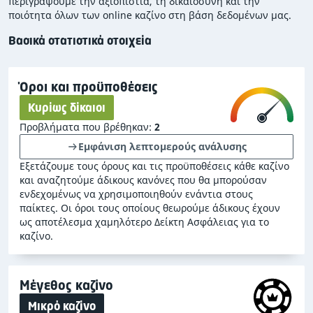
περιγράψουμε την αξιοπιστία, τη δικαιοσύνη και την
αρνητικούς πόντους
συνολικά. Μπορείτε να βρείτε
ποιότητα όλων των online καζίνο στη βάση δεδομένων μας.
περισσότερες πληροφορίες σχετικά με όλα τα
Βασικά στατιστικά στοιχεία
παράπονα και τους αρνητικούς πόντους στο τμήμα
«Επεξήγηση του Δείκτη ασφάλειας» αυτής της
αξιολόγησης.
Όροι και προϋποθέσεις
Κυρίως δίκαιοι
Προειδοποίηση:
Το BitcoinVIP Casino έχει
Προβλήματα που βρέθηκαν:
2
συγκεκριμένες ενότητες στους Όρους και
Εμφάνιση λεπτομερούς ανάλυσης
Προϋποθέσεις για τα Μπόνους που θεωρούμε ότι
Εξετάζουμε τους όρους και τις προϋποθέσεις κάθε καζίνο
είναι
άδικοι για τους παίκτες του καζίνο
. Οι
και αναζητούμε άδικους κανόνες που θα μπορούσαν
συγκεκριμένοι όροι και προϋποθέσεις μπορεί να
ενδεχομένως να χρησιμοποιηθούν ενάντια στους
σας δημιουργήσουν κάποιο πρόβλημα, αν
παίκτες. Οι όροι τους οποίους θεωρούμε άδικους έχουν
αποφασίσετε να επωφεληθείτε από τα μπόνους ή
ως αποτέλεσμα χαμηλότερο Δείκτη Ασφάλειας για το
καζίνο.
τις προσφορές του καζίνο. Για αυτόν τον λόγο,
σας συμβουλεύουμε να βρείτε ένα άλλο καζίνο με
δίκαιους κανόνες ή να δείξετε τουλάχιστον
Μέγεθος καζίνο
ιδιαίτερη προσοχή στους όρους και
προϋποθέσεις αυτού του καζίνο, αν αποφασίσετε
Μικρό καζίνο