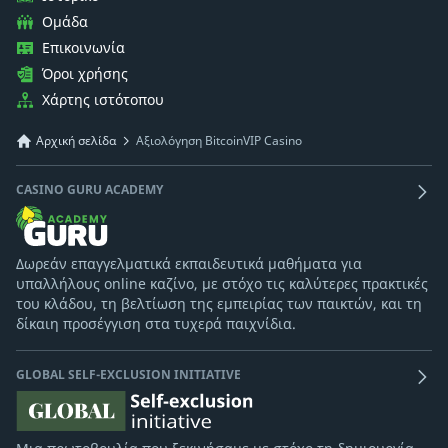
Ομάδα
Επικοινωνία
Όροι χρήσης
Χάρτης ιστότοπου
Αρχική σελίδα
Αξιολόγηση BitcoinVIP Casino
CASINO GURU ACADEMY
Δωρεάν επαγγελματικά εκπαιδευτικά μαθήματα για
υπαλλήλους online καζίνο, με στόχο τις καλύτερες πρακτικές
του κλάδου, τη βελτίωση της εμπειρίας των παικτών, και τη
δίκαιη προσέγγιση στα τυχερά παιχνίδια.
GLOBAL SELF-EXCLUSION INITIATIVE