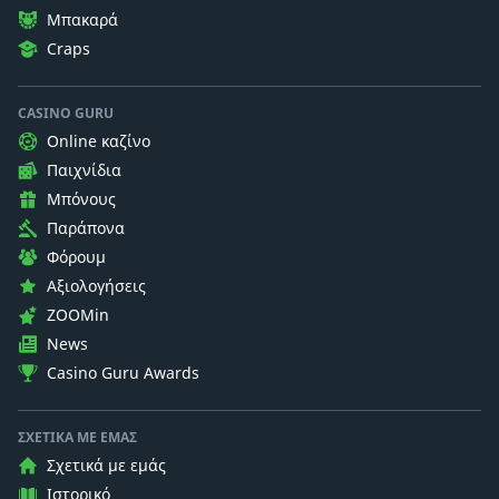
Μπακαρά
Craps
CASINO GURU
Online καζίνο
Παιχνίδια
Μπόνους
Παράπονα
Φόρουμ
Αξιολογήσεις
ZOOMin
News
Casino Guru Awards
ΣΧΕΤΙΚΆ ΜΕ ΕΜΆΣ
Σχετικά με εμάς
Ιστορικό