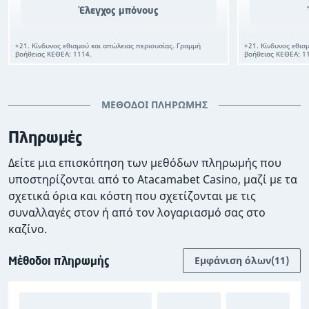
Έλεγχος μπόνους
+21. Κίνδυνος εθισμού και απώλειας περιουσίας. Γραμμή
+21. Κίνδυνος εθισ
βοήθειας ΚΕΘΕΑ: 1114.
βοήθειας ΚΕΘΕΑ: 1
ΜΈΘΟΔΟΙ ΠΛΗΡΩΜΉΣ
Πληρωμές
Δείτε μια επισκόπηση των μεθόδων πληρωμής που
υποστηρίζονται από το Atacamabet Casino, μαζί με τα
σχετικά όρια και κόστη που σχετίζονται με τις
συναλλαγές στον ή από τον λογαριασμό σας στο
καζίνο.
Μέθοδοι πληρωμής
Εμφάνιση όλων
(11)