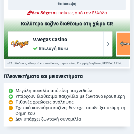
Επίσκεψη
Δεν δέχεται
παίκτες από την Ελλάδα
Καλύτερα καζίνο διαθέσιμα στη χώρα GR
V.Vegas Casino
Επιλογή Guru
+21. Κίνδυνος εθισμού και απώλειας περιουσίας. Γραμμή βοήθειας ΚΕΘΕΑ: 1114.
Πλεονεκτήματα και μειονεκτήματα
Μεγάλη ποικιλία από είδη παιχνιδιών
Υπάρχουν διαθέσιμα παιχνίδια με ζωντανό κρουπιέρη
Πιθανές χρεώσεις ανάληψης
Σχετικά καινούριο καζίνο, δεν έχει αποδείξει ακόμη τη
φήμη του
Δεν υπάρχει ζωντανή συνομιλία