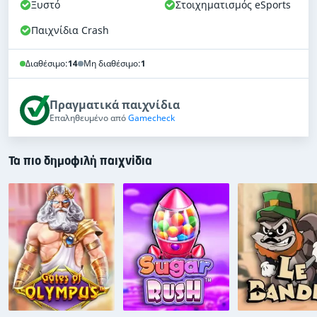
Ξυστό
Στοιχηματισμός eSports
Παιχνίδια Crash
Διαθέσιμο:
14
Μη διαθέσιμο:
1
Πραγματικά παιχνίδια
Επαληθευμένο από
Gamecheck
Τα πιο δημοφιλή παιχνίδια