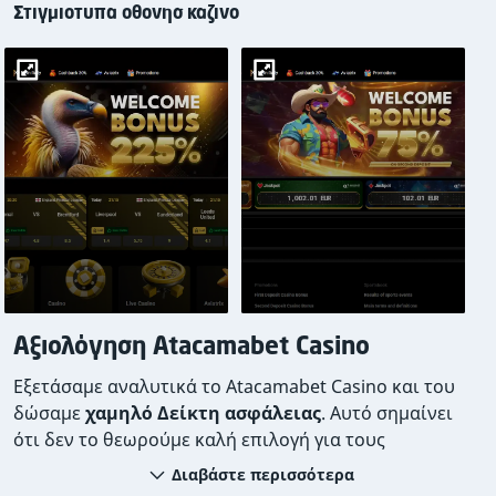
Στιγμιοτυπα οθονησ καζινο
Αξιολόγηση Atacamabet Casino
Εξετάσαμε αναλυτικά το Atacamabet Casino και του
δώσαμε
χαμηλό Δείκτη ασφάλειας
. Αυτό σημαίνει
ότι δεν το θεωρούμε καλή επιλογή για τους
περισσότερους παίκτες. Στην αξιολόγησή μας, λάβαμε
Διαβάστε περισσότερα
υπόψη μας τα παράπονα των παικτών του καζίνο, τα