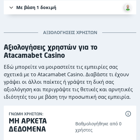
Με βάση
1
δοκιμή
ΑΞΙΟΛΟΓΉΣΕΙΣ ΧΡΗΣΤΏΝ
Αξιολογήσεις χρηστών για το
Atacamabet Casino
Εδώ μπορείτε να μοιραστείτε τις εμπειρίες σας
σχετικά με το Atacamabet Casino. Διαβάστε τι έχουν
γράψει οι άλλοι παίκτες ή γράψτε τη δική σας
αξιολόγηση και περιγράψτε τις θετικές και αρνητικές
ιδιότητές του με βάση την προσωπική σας εμπειρία.
ΓΝΏΜΗ ΧΡΗΣΤΏΝ:
ΜΗ ΑΡΚΕΤΆ
Βαθμολογήθηκε από 0
ΔΕΔΟΜΈΝΑ
χρήστες