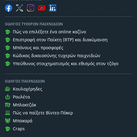
Casino Guru
Θέλουμε να κατανοείτε τα τυχερά παιχνίδια.
ΟΔΗΓΌΣ ΤΥΧΕΡΏΝ ΠΑΙΧΝΙΔΙΏΝ
Πώς να επιλέξετε ένα online καζίνο
Επιστροφή στον Παίκτη (RTP) και διακύμανση
Μπόνους και προσφορές
Κώδικας δικαιοσύνης τυχερών παιχνιδιών
Υπεύθυνος στοιχηματισμός και εθισμός στον τζόγο
ΟΔΗΓΌΣ ΠΑΙΧΝΙΔΙΏΝ
Κουλοχέρηδες
Ρουλέτα
Μπλακτζάκ
Πώς να παίξετε Βίντεο Πόκερ
Μπακαρά
Craps