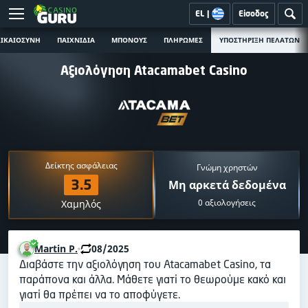
EL
|
Είσοδος
ΔΙΚΑΙΟΣΎΝΗ
ΠΑΙΧΝΊΔΙΑ
ΜΠΌΝΟΥΣ
ΠΛΗΡΩΜΈΣ
ΥΠΟΣΤΉΡΙΞΗ ΠΕΛΑΤΏΝ
Αξιολόγηση Atacamabet Casino
Δείκτης ασφάλειας
Γνώμη χρηστών
3.5
Μη αρκετά δεδομένα
0 αξιολογήσεις
Χαμηλός
Martin P.
08/2025
Διαβάστε την αξιολόγηση του Atacamabet Casino, τα
παράπονα και άλλα. Μάθετε γιατί το θεωρούμε κακό και
γιατί θα πρέπει να το αποφύγετε.