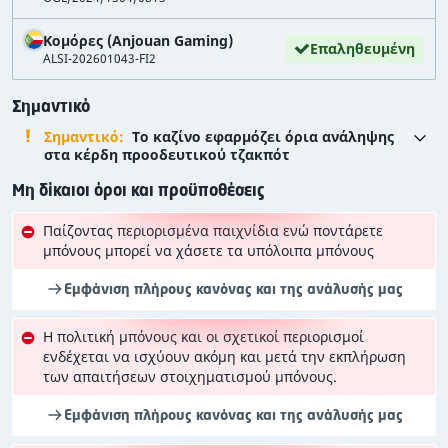
Κομόρες (Anjouan Gaming)
Επαληθευμένη
ALSI-202601043-FI2
Σημαντικό
Σημαντικό:
Το καζίνο εφαρμόζει όρια ανάληψης
στα κέρδη προοδευτικού τζακπότ
Μη δίκαιοι όροι και προϋποθέσεις
Παίζοντας περιορισμένα παιχνίδια ενώ ποντάρετε
μπόνους μπορεί να χάσετε τα υπόλοιπα μπόνους
Εμφάνιση πλήρους κανόνας και της ανάλυσής μας
Η πολιτική μπόνους και οι σχετικοί περιορισμοί
ενδέχεται να ισχύουν ακόμη και μετά την εκπλήρωση
των απαιτήσεων στοιχηματισμού μπόνους.
Εμφάνιση πλήρους κανόνας και της ανάλυσής μας