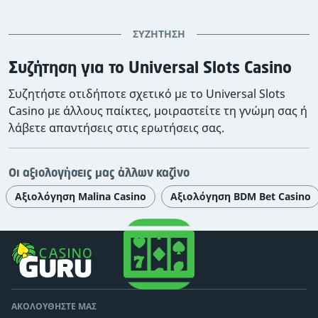
ΣΥΖΉΤΗΣΗ
Συζήτηση για το Universal Slots Casino
Συζητήστε οτιδήποτε σχετικό με το Universal Slots
Casino με άλλους παίκτες, μοιραστείτε τη γνώμη σας ή
λάβετε απαντήσεις στις ερωτήσεις σας.
Οι αξιολογήσεις μας άλλων καζίνο
Αξιολόγηση Malina Casino
Αξιολόγηση BDM Bet Casino
Casino Guru
ΑΚΟΛΟΥΘΉΣΤΕ ΜΑΣ