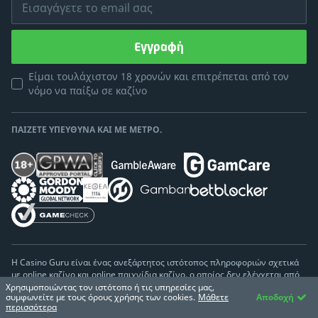
Εισαγάγετε το email σας
Εγγραφή
Είμαι τουλάχιστον 18 χρονών και επιτρέπεται από τον
νόμο να παίξω σε καζίνο
ΠΑΊΖΕΤΕ ΥΠΕΎΘΥΝΑ ΚΑΙ ΜΕ ΜΈΤΡΟ.
Η Casino Guru είναι ένας ανεξάρτητος ιστότοπος πληροφοριών σχετικά
με online καζίνο και online παιχνίδια καζίνο, ο οποίος δεν ελέγχεται από
κανέναν διαχειριστή στοιχηματισμού ή άλλον οργανισμό. Όλες οι
Χρησιμοποιώντας τον ιστότοπο ή τις υπηρεσίες μας,
συμφωνείτε με τους όρους χρήσης των cookies.
Μάθετε
Αποδοχή
αξιολογήσεις και οι οδηγοί μας δημιουργούνται αξιόπιστα, σύμφωνα με
περισσότερα
τις καλύτερες γνώσεις και την καλύτερη κρίση των μελών της ομάδας των