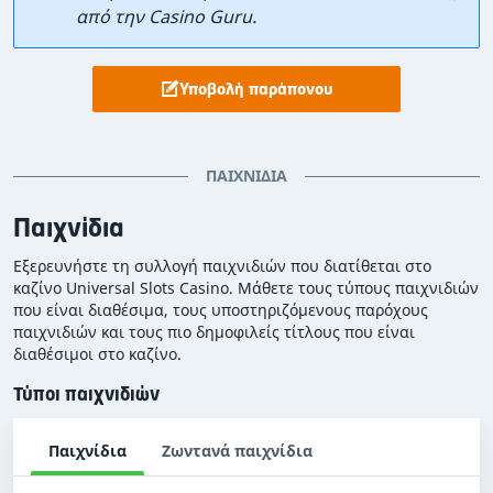
από την Casino Guru.
Υποβολή παράπονου
ΠΑΙΧΝΊΔΙΑ
Παιχνίδια
Εξερευνήστε τη συλλογή παιχνιδιών που διατίθεται στο
καζίνο Universal Slots Casino. Μάθετε τους τύπους παιχνιδιών
που είναι διαθέσιμα, τους υποστηριζόμενους παρόχους
παιχνιδιών και τους πιο δημοφιλείς τίτλους που είναι
διαθέσιμοι στο καζίνο.
Τύποι παιχνιδιών
Παιχνίδια
Ζωντανά παιχνίδια