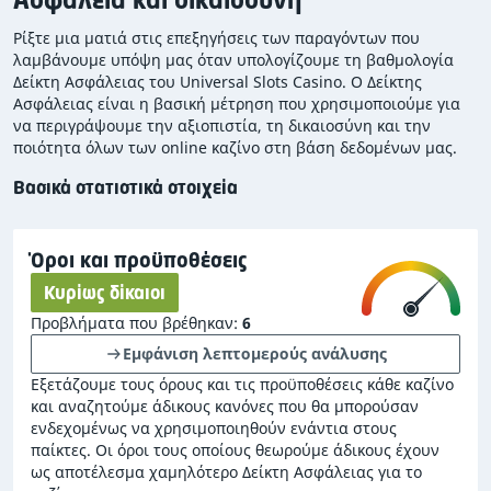
ομάδα συσχετιζόμενων καζίνο με λίγο υψηλότερα
Ρίξτε μια ματιά στις επεξηγήσεις των παραγόντων που
συνδυαστικά έσοδα, αλλά η ομάδα εξακολουθεί να
λαμβάνουμε υπόψη μας όταν υπολογίζουμε τη βαθμολογία
κατατάσσεται ως μεσαίου μεγέθους μόνο. Τα έσοδα
Δείκτη Ασφάλειας του Universal Slots Casino. Ο Δείκτης
ενός καζίνο είναι ένας σημαντικός παράγοντας, καθώς
Ασφάλειας είναι η βασική μέτρηση που χρησιμοποιούμε για
τα μεγαλύτερα καζίνο δεν έχουν συνήθως πρόβλημα
να περιγράψουμε την αξιοπιστία, τη δικαιοσύνη και την
ποιότητα όλων των online καζίνο στη βάση δεδομένων μας.
να πληρώνουν τα μεγάλα κέρδη, ενώ τα μικρότερα
καζίνο ενδεχομένως να μην μπορούν να σας
Βασικά στατιστικά στοιχεία
πληρώσουν αν καταφέρετε να κερδίσετε ένα μεγάλο
ποσό.
Όροι και προϋποθέσεις
Αυτή τη στιγμή, έχουμε
6 άμεσα παράπονα για το
Κυρίως δίκαιοι
συγκεκριμένο καζίνο
στη βάση δεδομένων μας,
Προβλήματα που βρέθηκαν:
6
καθώς και
18 παράπονα για κάποια άλλα
συσχετιζόμενα καζίνο
. Εξαιτίας αυτών των
Εμφάνιση λεπτομερούς ανάλυσης
παραπόνων, δώσαμε σε αυτό το καζίνο
2.302
Εξετάζουμε τους όρους και τις προϋποθέσεις κάθε καζίνο
αρνητικούς πόντους συνολικά
, από τους οποίους οι
και αναζητούμε άδικους κανόνες που θα μπορούσαν
ενδεχομένως να χρησιμοποιηθούν ενάντια στους
1.707
αφορούν συσχετιζόμενα καζίνο. Μπορείτε να
παίκτες. Οι όροι τους οποίους θεωρούμε άδικους έχουν
βρείτε περισσότερες πληροφορίες σχετικά με όλα τα
ως αποτέλεσμα χαμηλότερο Δείκτη Ασφάλειας για το
παράπονα και τους αρνητικούς πόντους στο τμήμα