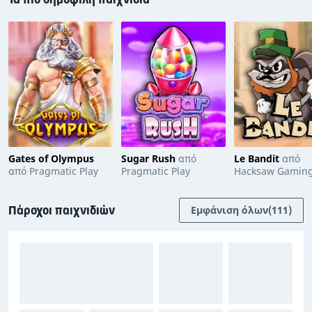
Gates of Olympus
Sugar Rush
από
Le Bandit
από
από Pragmatic Play
Pragmatic Play
Hacksaw Gamin
Πάροχοι παιχνιδιών
Εμφάνιση όλων
(111)