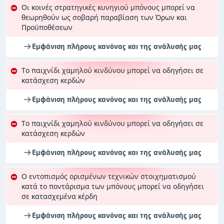
Οι κοινές στρατηγικές κυνηγιού μπόνους μπορεί να
θεωρηθούν ως σοβαρή παραβίαση των Όρων και
Προϋποθέσεων
Εμφάνιση πλήρους κανόνας και της ανάλυσής μας
Το παιχνίδι χαμηλού κινδύνου μπορεί να οδηγήσει σε
κατάσχεση κερδών
Εμφάνιση πλήρους κανόνας και της ανάλυσής μας
Το παιχνίδι χαμηλού κινδύνου μπορεί να οδηγήσει σε
κατάσχεση κερδών
Εμφάνιση πλήρους κανόνας και της ανάλυσής μας
Ο εντοπισμός ορισμένων τεχνικών στοιχηματισμού
κατά το ποντάρισμα των μπόνους μπορεί να οδηγήσει
σε κατασχεμένα κέρδη
Εμφάνιση πλήρους κανόνας και της ανάλυσής μας