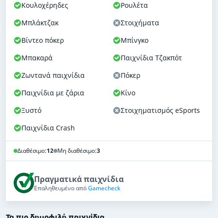
Κουλοχέρηδες
Ρουλέτα
Μπλάκτζακ
Στοιχήματα
Βίντεο πόκερ
Μπίνγκο
Μπακαρά
Παιχνίδια Τζακπότ
Ζωντανά παιχνίδια
Πόκερ
Παιχνίδια με ζάρια
Κίνο
Ξυστό
Στοιχηματισμός eSports
Παιχνίδια Crash
Διαθέσιμο:
12
Μη διαθέσιμο:
3
Πραγματικά παιχνίδια
Επαληθευμένο από
Gamecheck
Τα πιο δημοφιλή παιχνίδια