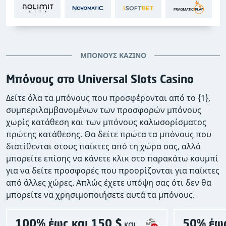
ΜΠΌΝΟΥΣ ΚΑΖΊΝΟ
Μπόνους στο Universal Slots Casino
Δείτε όλα τα μπόνους που προσφέρονται από το {1},
συμπεριλαμβανομένων των προσφορών μπόνους
χωρίς κατάθεση και των μπόνους καλωσορίσματος
πρώτης κατάθεσης. Θα δείτε πρώτα τα μπόνους που
διατίθενται στους παίκτες από τη χώρα σας, αλλά
μπορείτε επίσης να κάνετε κλικ στο παρακάτω κουμπί
για να δείτε προσφορές που προορίζονται για παίκτες
από άλλες χώρες. Απλώς έχετε υπόψη σας ότι δεν θα
μπορείτε να χρησιμοποιήσετε αυτά τα μπόνους.
100% έως και 150 $
50% έως
και