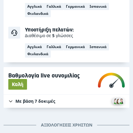
Αγγλικά
Γαλλικά
Γερμανικά
Ισπανικά
Φινλανδικά
Υποστήριξη πελατών:
Διαθέσιμο σε
5
γλώσσες
Αγγλικά
Γαλλικά
Γερμανικά
Ισπανικά
Φινλανδικά
Βαθμολογία live συνομιλίας
Καλή
Με βάση
7
δοκιμές
ΑΞΙΟΛΟΓΉΣΕΙΣ ΧΡΗΣΤΏΝ