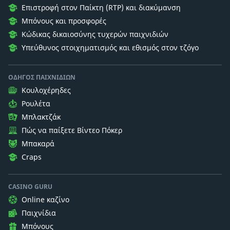
Επιστροφή στον Παίκτη (RTP) και διακύμανση
Μπόνους και προσφορές
Κώδικας δικαιοσύνης τυχερών παιχνιδιών
Υπεύθυνος στοιχηματισμός και εθισμός στον τζόγο
ΟΔΗΓΌΣ ΠΑΙΧΝΙΔΙΏΝ
Κουλοχέρηδες
Ρουλέτα
Μπλακτζάκ
Πώς να παίξετε Βίντεο Πόκερ
Μπακαρά
Craps
CASINO GURU
Online καζίνο
Παιχνίδια
Μπόνους