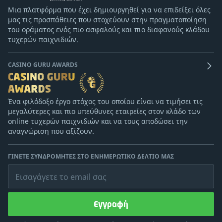
Μια πλατφόρμα που έχει δημιουργηθεί για να επιδείξει όλες
μας τις προσπάθειες που στοχεύουν στην πραγματοποίηση
του οράματος ενός πιο ασφαλούς και πιο διαφανούς κλάδου
τυχερών παιχνιδιών.
CASINO GURU AWARDS
Ένα φιλόδοξο έργο στόχος του οποίου είναι να τιμήσει τις
μεγαλύτερες και πιο υπεύθυνες εταιρείες στον κλάδο των
online τυχερών παιχνιδιών και να τους αποδώσει την
αναγνώριση που αξίζουν.
ΓΊΝΕΤΕ ΣΥΝΔΡΟΜΗΤΈΣ ΣΤΟ ΕΝΗΜΕΡΩΤΙΚΌ ΔΕΛΤΊΟ ΜΑΣ
Εισαγάγετε το email σας
Εγγραφή