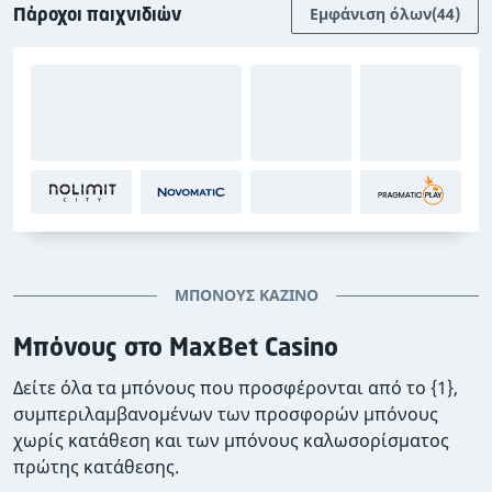
Πάροχοι παιχνιδιών
Εμφάνιση όλων
(44)
ΜΠΌΝΟΥΣ ΚΑΖΊΝΟ
Μπόνους στο MaxBet Casino
Δείτε όλα τα μπόνους που προσφέρονται από το {1},
συμπεριλαμβανομένων των προσφορών μπόνους
χωρίς κατάθεση και των μπόνους καλωσορίσματος
πρώτης κατάθεσης.