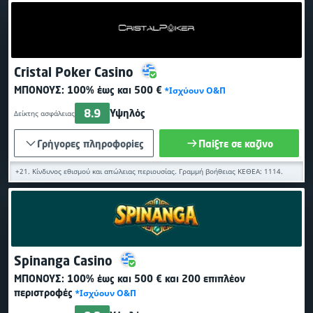
Cristal Poker Casino
ΜΠΌΝΟΥΣ:
100% έως και 500 €
*Ισχύουν Ο&Π
8.9
Υψηλός
Δείκτης ασφάλειας
Γρήγορες πληροφορίες
Παίξτε σε καζίνο
+21. Κίνδυνος εθισμού και απώλειας περιουσίας. Γραμμή βοήθειας ΚΕΘΕΑ: 1114.
Spinanga Casino
ΜΠΌΝΟΥΣ:
100% έως και 500 €
και 200 επιπλέον
περιστροφές
*Ισχύουν Ο&Π