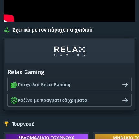
Σχετικά με τον πάροχο παιχνιδιού
Relax Gaming
Παιχνίδια Relax Gaming
Καζίνο με πραγματικά χρήματα
Τουρνουά
ΕΒΔΟΜΑΔΙΑΊΟ ΤΟΥΡΝΟΥΆ
ΜΗΝΙΑΊΟ Τ
ΕΒΔΟΜΑΔΙΑΊΟ ΤΟΥΡΝΟΥΆ
ΜΗΝΙΑΊΟ Τ