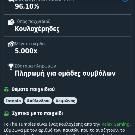
96,10%
Τύπος παιχνιδιού
Κουλοχέρηδες
Μέγιστο κέρδος
5.000x
Σύστημα πληρωμών
Πληρωμή για ομάδες συμβόλων
Θέματα παιχνιδιού
Ιστορία
6 κύλινδροι
Χειμώνας
Σχετικά με το παιχνίδι
Το The Tumbles είναι ένας κουλοχέρης από την
Relax Gaming
.
Σύμφωνα με τον αριθμό των παικτών που το αναζητούν, το