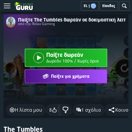
EL
|
Είσοδος
Παίξτε The Tumbles δωρεάν σε δοκιμαστική λειτου
από την Relax Gaming
Παίξτε δωρεάν
Δωρεάν 100% / Χωρίς όρια
Παίξτε για χρήματα
Η λίστα μου
8
1 σχόλιο
Κοινοπ
The Tumbles