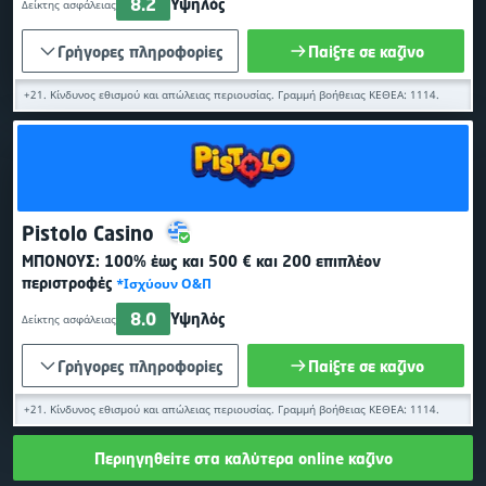
8.2
Υψηλός
Δείκτης ασφάλειας
Γρήγορες πληροφορίες
Παίξτε σε καζίνο
+21. Κίνδυνος εθισμού και απώλειας περιουσίας. Γραμμή βοήθειας ΚΕΘΕΑ: 1114.
Pistolo Casino
ΜΠΌΝΟΥΣ:
100% έως και 500 €
και 200 επιπλέον
περιστροφές
*Ισχύουν Ο&Π
8.0
Υψηλός
Δείκτης ασφάλειας
Γρήγορες πληροφορίες
Παίξτε σε καζίνο
+21. Κίνδυνος εθισμού και απώλειας περιουσίας. Γραμμή βοήθειας ΚΕΘΕΑ: 1114.
Περιηγηθείτε στα καλύτερα online καζίνο