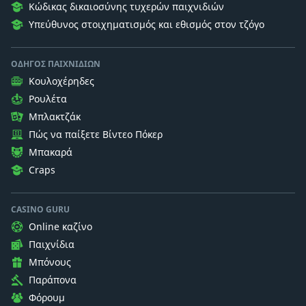
Κώδικας δικαιοσύνης τυχερών παιχνιδιών
Υπεύθυνος στοιχηματισμός και εθισμός στον τζόγο
ΟΔΗΓΌΣ ΠΑΙΧΝΙΔΙΏΝ
Κουλοχέρηδες
Ρουλέτα
Μπλακτζάκ
Πώς να παίξετε Βίντεο Πόκερ
Μπακαρά
Craps
CASINO GURU
Online καζίνο
Παιχνίδια
Μπόνους
Παράπονα
Φόρουμ