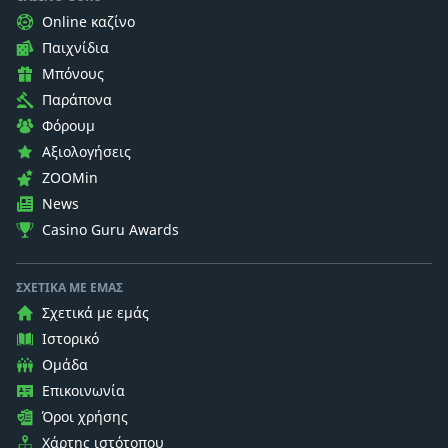
Online καζίνο
Παιχνίδια
Μπόνους
Παράπονα
Φόρουμ
Αξιολογήσεις
ZOOMin
News
Casino Guru Awards
ΣΧΕΤΙΚΆ ΜΕ ΕΜΆΣ
Σχετικά με εμάς
Ιστορικό
Ομάδα
Επικοινωνία
Όροι χρήσης
Χάρτης ιστότοπου