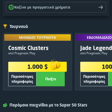
Καζίνο με πραγματικά χρήματα
Τουρνουά
ΜΗΝΙΑΊΟ ΤΟΥΡΝΟΥΆ
ΕΒΔΟΜΑΔΙΑΊΟ
ΜΗΝΙΑΊΟ ΤΟΥΡΝΟΥΆ
ΕΒΔΟΜΑΔΙΑΊΟ
ΟΜΆΔΑ ΒΡΑΒΕΊΩΝ
ΟΜΆΔΑ ΒΡ
Cosmic Clusters
Jade Legend
24
:
05
:
50
03
:
05
:
50
1.000 $
100
από Pragmatic Play
από Pragmatic Play
380 $
1
50 $
250 $
2
30 $
1.000 $
100
120 $
3
20 $
Περισσότερες
Περισσότερες
75 $
4
ΆΛΛΕΣ ΠΛΗΡΟΦΟΡΊΕΣ
Παίξτε
ΆΛΛΕΣ ΠΛΗ
πληροφορίες
πληροφορίες
50 $
5
750
Συνολικές δωρεάν περιστροφές:
250
Συνολικές δωρε
Παίξτε
Κλείσιμο
Παίξτε
25 $
6
Pragmatic
Πάροχος
Pragmatic
25 $
7
Play
παιχνιδιών:
Play
25 $
8
ΔΩΡΕΑΝ
Είσοδος:
ΔΩΡΕΑΝ
Παρόμοια παιχνίδια με το Super 50 Stars
25 $
9