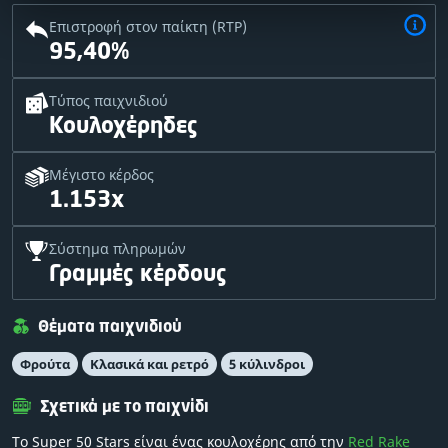
Επιστροφή στον παίκτη (RTP)
95,40%
Τύπος παιχνιδιού
Κουλοχέρηδες
Μέγιστο κέρδος
1.153x
Σύστημα πληρωμών
Γραμμές κέρδους
Θέματα παιχνιδιού
Φρούτα
Κλασικά και ρετρό
5 κύλινδροι
Σχετικά με το παιχνίδι
Το Super 50 Stars είναι ένας κουλοχέρης από την
Red Rake