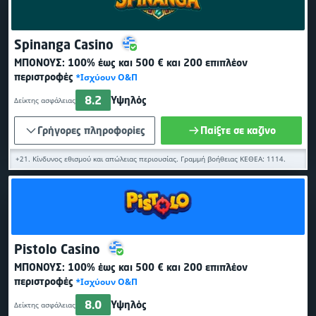
Spinanga Casino
ΜΠΌΝΟΥΣ:
100% έως και 500 €
και 200 επιπλέον
περιστροφές
*Ισχύουν Ο&Π
8.2
Υψηλός
Δείκτης ασφάλειας
Γρήγορες πληροφορίες
Παίξτε σε καζίνο
+21. Κίνδυνος εθισμού και απώλειας περιουσίας. Γραμμή βοήθειας ΚΕΘΕΑ: 1114.
Pistolo Casino
ΜΠΌΝΟΥΣ:
100% έως και 500 €
και 200 επιπλέον
περιστροφές
*Ισχύουν Ο&Π
8.0
Υψηλός
Δείκτης ασφάλειας