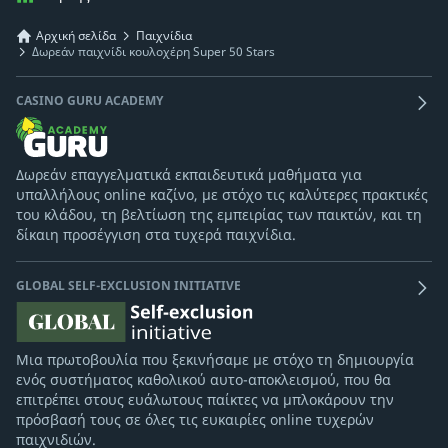
Αρχική σελίδα
Παιχνίδια
Δωρεάν παιχνίδι κουλοχέρη Super 50 Stars
CASINO GURU ACADEMY
Δωρεάν επαγγελματικά εκπαιδευτικά μαθήματα για
υπαλλήλους online καζίνο, με στόχο τις καλύτερες πρακτικές
του κλάδου, τη βελτίωση της εμπειρίας των παικτών, και τη
δίκαιη προσέγγιση στα τυχερά παιχνίδια.
GLOBAL SELF-EXCLUSION INITIATIVE
Μια πρωτοβουλία που ξεκινήσαμε με στόχο τη δημιουργία
ενός συστήματος καθολικού αυτο-αποκλεισμού, που θα
επιτρέπει στους ευάλωτους παίκτες να μπλοκάρουν την
πρόσβασή τους σε όλες τις ευκαιρίες online τυχερών
παιχνιδιών.