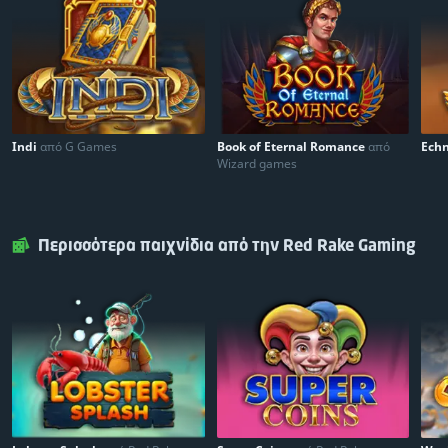
Indi
από G Games
Book of Eternal Romance
από
Ech
Wizard games
Περισσότερα παιχνίδια από την Red Rake Gaming