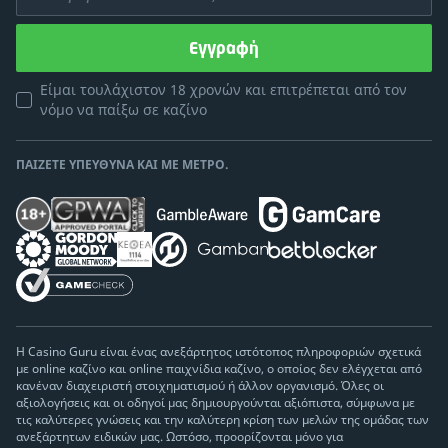
Εγγραφή
Είμαι τουλάχιστον 18 χρονών και επιτρέπεται από τον
νόμο να παίξω σε καζίνο
ΠΑΊΖΕΤΕ ΥΠΕΎΘΥΝΑ ΚΑΙ ΜΕ ΜΈΤΡΟ.
Η Casino Guru είναι ένας ανεξάρτητος ιστότοπος πληροφοριών σχετικά
με online καζίνο και online παιχνίδια καζίνο, ο οποίος δεν ελέγχεται από
κανέναν διαχειριστή στοιχηματισμού ή άλλον οργανισμό. Όλες οι
αξιολογήσεις και οι οδηγοί μας δημιουργούνται αξιόπιστα, σύμφωνα με
τις καλύτερες γνώσεις και την καλύτερη κρίση των μελών της ομάδας των
ανεξάρτητων ειδικών μας. Ωστόσο, προορίζονται μόνο για