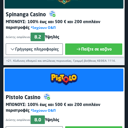
Spinanga Casino
ΜΠΌΝΟΥΣ:
100% έως και 500 €
και 200 επιπλέον
περιστροφές
*Ισχύουν Ο&Π
8.2
Υψηλός
Δείκτης ασφάλειας
Γρήγορες πληροφορίες
Παίξτε σε καζίνο
+21. Κίνδυνος εθισμού και απώλειας περιουσίας. Γραμμή βοήθειας ΚΕΘΕΑ: 1114.
Pistolo Casino
ΜΠΌΝΟΥΣ:
100% έως και 500 €
και 200 επιπλέον
περιστροφές
*Ισχύουν Ο&Π
8.0
Υψηλός
Δείκτης ασφάλειας