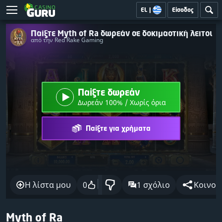
EL
|
Είσοδος
Παίξτε Myth of Ra δωρεάν σε δοκιμαστική λειτουρ
από την Red Rake Gaming
Παίξτε δωρεάν
Δωρεάν 100% / Χωρίς όρια
Παίξτε για χρήματα
Η λίστα μου
0
1 σχόλιο
Κοινοπ
Myth of Ra