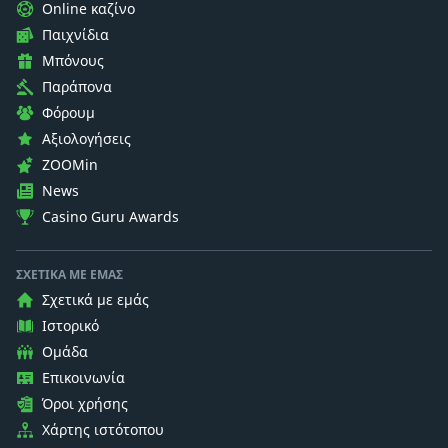
Online καζίνο
Παιχνίδια
Μπόνους
Παράπονα
Φόρουμ
Αξιολογήσεις
ZOOMin
News
Casino Guru Awards
ΣΧΕΤΙΚΆ ΜΕ ΕΜΆΣ
Σχετικά με εμάς
Ιστορικό
Ομάδα
Επικοινωνία
Όροι χρήσης
Χάρτης ιστότοπου