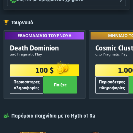
Τουρνουά
ΕΒΔΟΜΑΔΙΑΊΟ ΤΟΥΡΝΟΥΆ
ΜΗΝΙΑΊΟ Τ
ΕΒΔΟΜΑΔΙΑΊΟ ΤΟΥΡΝΟΥΆ
ΜΗΝΙΑΊΟ Τ
ΟΜΆΔΑ ΒΡΑΒΕΊΩΝ
ΟΜΆΔΑ ΒΡ
Death Dominion
Cosmic Clus
00
:
16
:
05
25
:
16
:
05
100 $
1.00
από Pragmatic Play
από Pragmatic Play
50 $
1
380 $
30 $
2
250 $
100 $
1.00
20 $
3
120 $
Περισσότερες
Περισσότερες
75 $
ΆΛΛΕΣ ΠΛΗΡΟΦΟΡΊΕΣ
Παίξτε
ΆΛΛΕΣ ΠΛΗ
πληροφορίες
πληροφορίες
50 $
250
Συνολικές δωρεάν περιστροφές:
750
Συνολικές δωρε
Παίξτε
Κλείσιμο
Παίξτε
25 $
Pragmatic
Πάροχος
Pragmatic
25 $
Play
παιχνιδιών:
Play
25 $
ΔΩΡΕΑΝ
Είσοδος:
ΔΩΡΕΑΝ
Παρόμοια παιχνίδια με το Myth of Ra
25 $
25 $