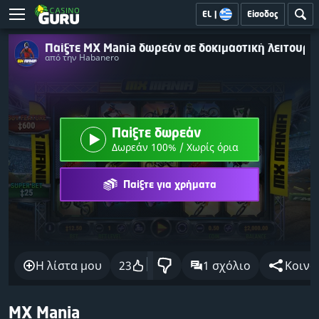
EL
|
Είσοδος
Παίξτε MX Mania δωρεάν σε δοκιμαστική λειτουργ
από την Habanero
Παίξτε δωρεάν
Δωρεάν 100% / Χωρίς όρια
Παίξτε για χρήματα
Η λίστα μου
23
1 σχόλιο
Κοινο
MX Mania