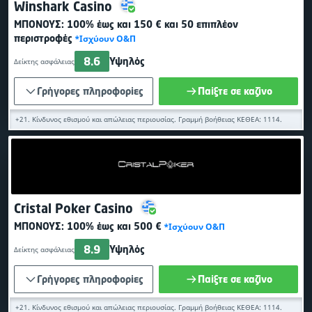
Winshark Casino
ΜΠΌΝΟΥΣ:
100% έως και 150 €
και 50 επιπλέον
περιστροφές
*Ισχύουν Ο&Π
8.6
Υψηλός
Δείκτης ασφάλειας
Γρήγορες πληροφορίες
Παίξτε σε καζίνο
+21. Κίνδυνος εθισμού και απώλειας περιουσίας. Γραμμή βοήθειας ΚΕΘΕΑ: 1114.
Cristal Poker Casino
ΜΠΌΝΟΥΣ:
100% έως και 500 €
*Ισχύουν Ο&Π
8.9
Υψηλός
Δείκτης ασφάλειας
Γρήγορες πληροφορίες
Παίξτε σε καζίνο
+21. Κίνδυνος εθισμού και απώλειας περιουσίας. Γραμμή βοήθειας ΚΕΘΕΑ: 1114.