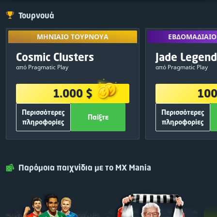
Τουρνουά
ΜΗΝΙΑΊΟ ΤΟΥΡΝΟΥΆ
ΕΒΔΟΜΑΔΙΑΊΟ
ΜΗΝΙΑΊΟ ΤΟΥΡΝΟΥΆ
ΕΒΔΟΜΑΔΙΑΊΟ
ΟΜΆΔΑ ΒΡΑΒΕΊΩΝ
ΟΜΆΔΑ ΒΡ
Cosmic Clusters
Jade Legend
23
:
16
:
01
02
:
16
:
01
1.000 $
100
από Pragmatic Play
από Pragmatic Play
380 $
1
50 $
250 $
2
30 $
1.000 $
100
120 $
3
20 $
Περισσότερες
Περισσότερες
75 $
4
ΆΛΛΕΣ ΠΛΗΡΟΦΟΡΊΕΣ
Παίξτε
ΆΛΛΕΣ ΠΛΗ
πληροφορίες
πληροφορίες
50 $
5
750
Συνολικές δωρεάν περιστροφές:
250
Συνολικές δωρε
Παίξτε
Κλείσιμο
Παίξτε
25 $
6
Pragmatic
Πάροχος
Pragmatic
25 $
7
Play
παιχνιδιών:
Play
25 $
8
ΔΩΡΕΑΝ
Είσοδος:
ΔΩΡΕΑΝ
Παρόμοια παιχνίδια με το MX Mania
25 $
9
25 $
10