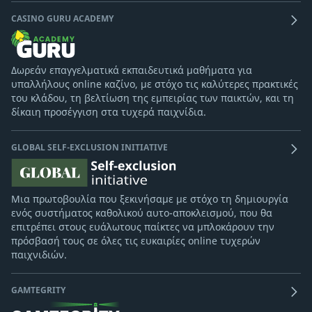
CASINO GURU ACADEMY
Δωρεάν επαγγελματικά εκπαιδευτικά μαθήματα για
υπαλλήλους online καζίνο, με στόχο τις καλύτερες πρακτικές
του κλάδου, τη βελτίωση της εμπειρίας των παικτών, και τη
δίκαιη προσέγγιση στα τυχερά παιχνίδια.
GLOBAL SELF-EXCLUSION INITIATIVE
Μια πρωτοβουλία που ξεκινήσαμε με στόχο τη δημιουργία
ενός συστήματος καθολικού αυτο-αποκλεισμού, που θα
επιτρέπει στους ευάλωτους παίκτες να μπλοκάρουν την
πρόσβασή τους σε όλες τις ευκαιρίες online τυχερών
παιχνιδιών.
GAMTEGRITY