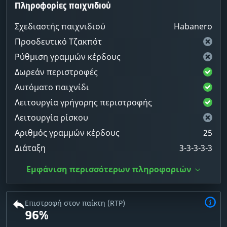
Πληροφορίες παιχνιδιού
Σχεδιαστής παιχνιδιού
Habanero
Προοδευτικό Τζακπότ
Ρύθμιση γραμμών κέρδους
Δωρεάν περιστροφές
Αυτόματο παιχνίδι
Λειτουργία γρήγορης περιστροφής
Λειτουργία ρίσκου
Αριθμός γραμμών κέρδους
25
Διάταξη
3-3-3-3-3
Εμφάνιση περισσότερων πληροφοριών
Επιστροφή στον παίκτη (RTP)
96%