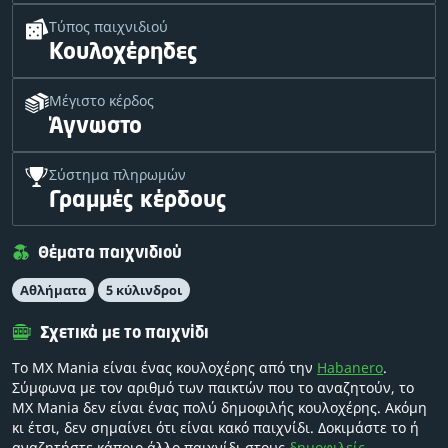
Τύπος παιχνιδιού
Κουλοχέρηδες
Μέγιστο κέρδος
Άγνωστο
Σύστημα πληρωμών
Γραμμές κέρδους
Θέματα παιχνιδιού
Αθλήματα
5 κύλινδροι
Σχετικά με το παιχνίδι
Το MX Mania είναι ένας κουλοχέρης από την
Habanero
.
Σύμφωνα με τον αριθμό των παικτών που το αναζητούν, το
MX Mania δεν είναι ένας πολύ δημοφιλής κουλοχέρης. Ακόμη
κι έτσι, δεν σημαίνει ότι είναι κακό παιχνίδι. Δοκιμάστε το ή
αναζητήστε κάποιο άλλο παιχνίδι στους
δημοφιλείς