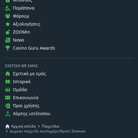
Παράπονα
Φόρουμ
Αξιολογήσεις
ZOOMin
News
Casino Guru Awards
ΣΧΕΤΙΚΆ ΜΕ ΕΜΆΣ
Σχετικά με εμάς
Ιστορικό
Ομάδα
Επικοινωνία
Όροι χρήσης
Χάρτης ιστότοπου
Αρχική σελίδα
Παιχνίδια
Δωρεάν παιχνίδι κουλοχέρη Mystic Shaman