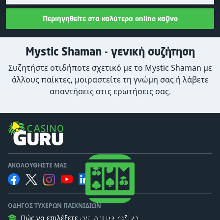
Περιηγηθείτε στα καλύτερα online καζίνο
Mystic Shaman - γενική συζήτηση
Συζητήστε οτιδήποτε σχετικό με το Mystic Shaman με
άλλους παίκτες, μοιραστείτε τη γνώμη σας ή λάβετε
απαντήσεις στις ερωτήσεις σας.
ΑΚΟΛΟΥΘΉΣΤΕ ΜΑΣ
ΟΔΗΓΌΣ ΤΥΧΕΡΏΝ ΠΑΙΧΝΙΔΙΏΝ
Casino Guru
Πώς να επιλέξετε ένα online καζίνο