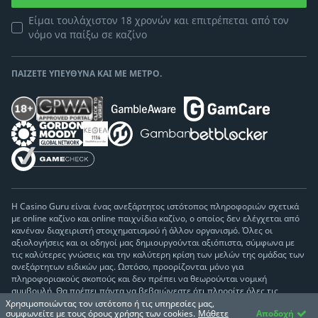
Είμαι τουλάχιστον 18 χρονών και επιτρέπεται από τον
νόμο να παίξω σε καζίνο
ΠΑΊΖΕΤΕ ΥΠΕΎΘΥΝΑ ΚΑΙ ΜΕ ΜΈΤΡΟ.
Η Casino Guru είναι ένας ανεξάρτητος ιστότοπος πληροφοριών σχετικά
με online καζίνο και online παιχνίδια καζίνο, ο οποίος δεν ελέγχεται από
κανέναν διαχειριστή στοιχηματισμού ή άλλον οργανισμό. Όλες οι
αξιολογήσεις και οι οδηγοί μας δημιουργούνται αξιόπιστα, σύμφωνα με
τις καλύτερες γνώσεις και την καλύτερη κρίση των μελών της ομάδας των
ανεξάρτητων ειδικών μας. Ωστόσο, προορίζονται μόνο για
πληροφοριακούς σκοπούς και δεν πρέπει να θεωρούνται νομική
συμβουλή. Θα πρέπει πάντα να βεβαιώνεστε ότι πληροίτε όλες τις
κανονιστικές απαιτήσεις πριν παίξετε σε οποιοδήποτε καζίνο επιλέξετε.
Χρησιμοποιώντας τον ιστότοπο ή τις υπηρεσίες μας,
συμφωνείτε με τους όρους χρήσης των cookies.
Μάθετε
Αποδοχή