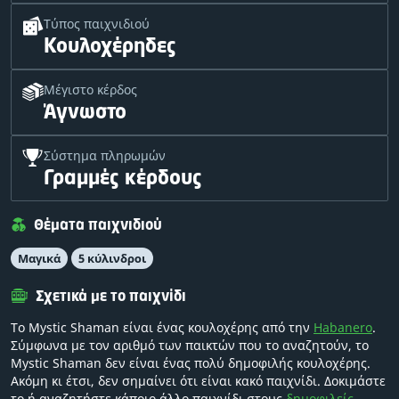
Τύπος παιχνιδιού
Κουλοχέρηδες
Μέγιστο κέρδος
Άγνωστο
Σύστημα πληρωμών
Γραμμές κέρδους
Θέματα παιχνιδιού
Μαγικά
5 κύλινδροι
Σχετικά με το παιχνίδι
Το Mystic Shaman είναι ένας κουλοχέρης από την
Habanero
.
Σύμφωνα με τον αριθμό των παικτών που το αναζητούν, το
Mystic Shaman δεν είναι ένας πολύ δημοφιλής κουλοχέρης.
Ακόμη κι έτσι, δεν σημαίνει ότι είναι κακό παιχνίδι. Δοκιμάστε
το ή αναζητήστε κάποιο άλλο παιχνίδι στους
δημοφιλείς