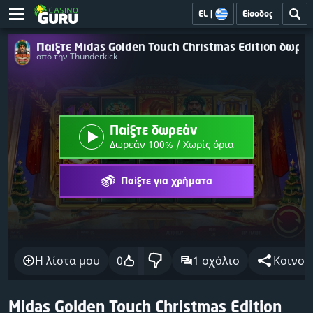
EL
|
Είσοδος
Παίξτε Midas Golden Touch Christmas Edition δωρεά
από την Thunderkick
Παίξτε δωρεάν
Δωρεάν 100% / Χωρίς όρια
Παίξτε για χρήματα
Η λίστα μου
0
1 σχόλιο
Κοινοπ
Midas Golden Touch Christmas Edition