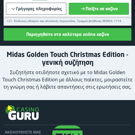
Γρήγορες πληροφορίες
Παίξτε σε καζίνο
+21. Κίνδυνος εθισμού και απώλειας περιουσίας. Γραμμή βοήθειας ΚΕΘΕΑ: 1114.
Περιηγηθείτε στα καλύτερα online καζίνο
Midas Golden Touch Christmas Edition -
γενική συζήτηση
Συζητήστε οτιδήποτε σχετικό με το Midas Golden
Touch Christmas Edition με άλλους παίκτες, μοιραστείτε
τη γνώμη σας ή λάβετε απαντήσεις στις ερωτήσεις σας.
ΑΚΟΛΟΥΘΉΣΤΕ ΜΑΣ