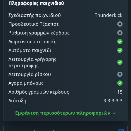
Πληροφορίες παιχνιδιού
Σχεδιαστής παιχνιδιού
Thunderkick
Προοδευτικό Τζακπότ
Ρύθμιση γραμμών κέρδους
Δωρεάν περιστροφές
Αυτόματο παιχνίδι
Λειτουργία γρήγορης
περιστροφής
Λειτουργία ρίσκου
Αγορά μπόνους
Αριθμός γραμμών κέρδους
15
Διάταξη
3-3-3-3-3
Εμφάνιση περισσότερων πληροφοριών