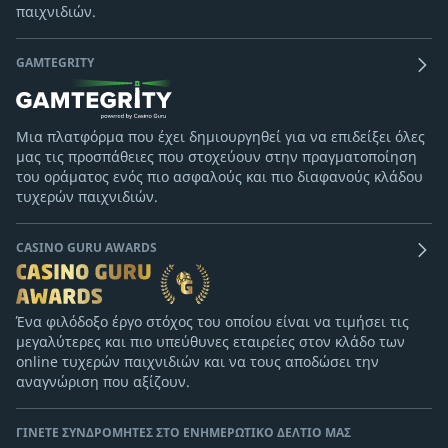
παιχνιδιών.
GAMTEGRITY
Μια πλατφόρμα που έχει δημιουργηθεί για να επιδείξει όλες
μας τις προσπάθειες που στοχεύουν στην πραγματοποίηση
του οράματος ενός πιο ασφαλούς και πιο διαφανούς κλάδου
τυχερών παιχνιδιών.
CASINO GURU AWARDS
Ένα φιλόδοξο έργο στόχος του οποίου είναι να τιμήσει τις
μεγαλύτερες και πιο υπεύθυνες εταιρείες στον κλάδο των
online τυχερών παιχνιδιών και να τους αποδώσει την
αναγνώριση που αξίζουν.
ΓΊΝΕΤΕ ΣΥΝΔΡΟΜΗΤΈΣ ΣΤΟ ΕΝΗΜΕΡΩΤΙΚΌ ΔΕΛΤΊΟ ΜΑΣ