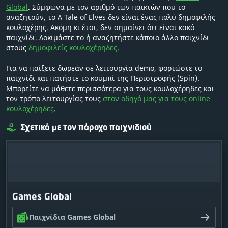
Global
. Σύμφωνα με τον αριθμό των παικτών που το
αναζητούν, το A Tale of Elves δεν είναι ένας πολύ δημοφιλής
κουλοχέρης. Ακόμη κι έτσι, δεν σημαίνει ότι είναι κακό
παιχνίδι. Δοκιμάστε το ή αναζητήστε κάποιο άλλο παιχνίδι
στους
δημοφιλείς κουλοχέρηδες
.
Για να παίξετε δωρεάν σε λειτουργία demo, φορτώστε το
παιχνίδι και πατήστε το κουμπί της Περιστροφής (Spin).
Μπορείτε να μάθετε περισσότερα για τους κουλοχέρηδες και
τον τρόπο λειτουργίας τους
στον οδηγό μας για τους online
κουλοχέρηδες
.
Σχετικά με τον πάροχο παιχνιδιού
Games Global
Παιχνίδια Games Global