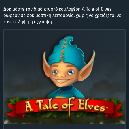
Δοκιμάστε τον διαδικτυακό κουλοχέρη A Tale of Elves
δωρεάν σε δοκιμαστική λειτουργία, χωρίς να χρειάζεται να
κάνετε λήψη ή εγγραφή.