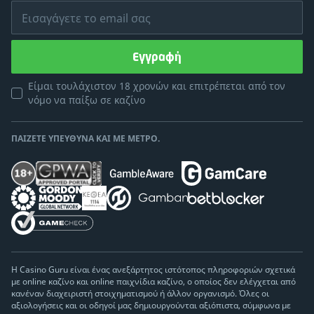
Εισαγάγετε το email σας
Εγγραφή
Είμαι τουλάχιστον 18 χρονών και επιτρέπεται από τον
νόμο να παίξω σε καζίνο
ΠΑΊΖΕΤΕ ΥΠΕΎΘΥΝΑ ΚΑΙ ΜΕ ΜΈΤΡΟ.
Η Casino Guru είναι ένας ανεξάρτητος ιστότοπος πληροφοριών σχετικά
με online καζίνο και online παιχνίδια καζίνο, ο οποίος δεν ελέγχεται από
κανέναν διαχειριστή στοιχηματισμού ή άλλον οργανισμό. Όλες οι
αξιολογήσεις και οι οδηγοί μας δημιουργούνται αξιόπιστα, σύμφωνα με