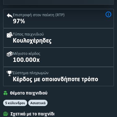
Επιστροφή στον παίκτη (RTP)
97%
Τύπος παιχνιδιού
Κουλοχέρηδες
Μέγιστο κέρδος
100.000x
Σύστημα πληρωμών
Κέρδος με οποιονδήποτε τρόπο
Θέματα παιχνιδιού
5 κύλινδροι
Ασιατικά
Σχετικά με το παιχνίδι