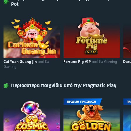
Pot
25 $
9
25 $
10
Cai Yuan Guang Jin
από Ka
Fortune Pig VIP
από Ka Gaming
Dar
Gaming
Περισσότερα παιχνίδια από την Pragmatic Play
ΠΡΏΙΜΗ ΠΡΌΣΒΑΣΗ
ΠΡ