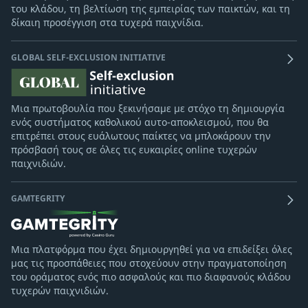
του κλάδου, τη βελτίωση της εμπειρίας των παικτών, και τη
δίκαιη προσέγγιση στα τυχερά παιχνίδια.
GLOBAL SELF-EXCLUSION INITIATIVE
Μια πρωτοβουλία που ξεκινήσαμε με στόχο τη δημιουργία
ενός συστήματος καθολικού αυτο-αποκλεισμού, που θα
επιτρέπει στους ευάλωτους παίκτες να μπλοκάρουν την
πρόσβασή τους σε όλες τις ευκαιρίες online τυχερών
παιχνιδιών.
GAMTEGRITY
Μια πλατφόρμα που έχει δημιουργηθεί για να επιδείξει όλες
μας τις προσπάθειες που στοχεύουν στην πραγματοποίηση
του οράματος ενός πιο ασφαλούς και πιο διαφανούς κλάδου
τυχερών παιχνιδιών.