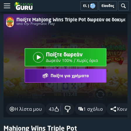
EL
|
Είσοδος
Παίξτε Mahjong Wins Triple Pot δωρεάν σε δοκιμασ
από την Pragmatic Play
Παίξτε δωρεάν
Δωρεάν 100% / Χωρίς όρια
Παίξτε για χρήματα
Η λίστα μου
43
1 σχόλιο
Κοινο
Mahjong Wins Triple Pot