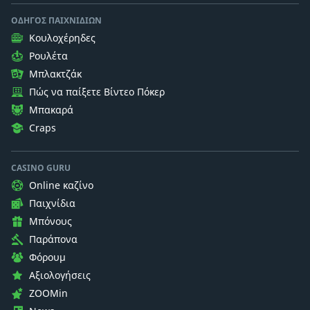
ΟΔΗΓΌΣ ΠΑΙΧΝΙΔΙΏΝ
Κουλοχέρηδες
Ρουλέτα
Μπλακτζάκ
Πώς να παίξετε Βίντεο Πόκερ
Μπακαρά
Craps
CASINO GURU
Online καζίνο
Παιχνίδια
Μπόνους
Παράπονα
Φόρουμ
Αξιολογήσεις
ZOOMin