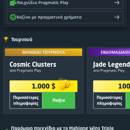
Παιχνίδια Pragmatic Play
Καζίνο με πραγματικά χρήματα
Τουρνουά
ΜΗΝΙΑΊΟ ΤΟΥΡΝΟΥΆ
ΕΒΔΟΜΑΔΙΑΊΟ
ΜΗΝΙΑΊΟ ΤΟΥΡΝΟΥΆ
ΕΒΔΟΜΑΔΙΑΊΟ
ΟΜΆΔΑ ΒΡΑΒΕΊΩΝ
ΟΜΆΔΑ ΒΡ
Cosmic Clusters
Jade Legend
21
:
01
:
42
00
:
01
:
42
1.000 $
100
από Pragmatic Play
από Pragmatic Play
380 $
1
50 $
250 $
2
30 $
1.000 $
100
120 $
3
20 $
Περισσότερες
Περισσότερες
75 $
4
ΆΛΛΕΣ ΠΛΗΡΟΦΟΡΊΕΣ
Παίξτε
ΆΛΛΕΣ ΠΛΗ
πληροφορίες
πληροφορίες
50 $
5
750
Συνολικές δωρεάν περιστροφές:
250
Συνολικές δωρε
Παίξτε
Κλείσιμο
Παίξτε
25 $
6
Pragmatic
Πάροχος
Pragmatic
25 $
7
Play
παιχνιδιών:
Play
25 $
8
Παρόμοια παιχνίδια με το Mahjong Wins Triple
ΔΩΡΕΑΝ
Είσοδος:
ΔΩΡΕΑΝ