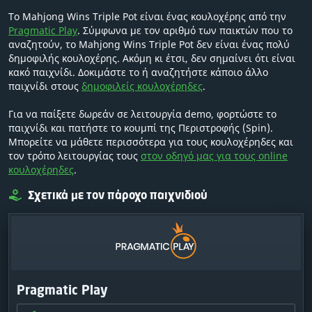
Το Mahjong Wins Triple Pot είναι ένας κουλοχέρης από την
Pragmatic Play
. Σύμφωνα με τον αριθμό των παικτών που το
αναζητούν, το Mahjong Wins Triple Pot δεν είναι ένας πολύ
δημοφιλής κουλοχέρης. Ακόμη κι έτσι, δεν σημαίνει ότι είναι
κακό παιχνίδι. Δοκιμάστε το ή αναζητήστε κάποιο άλλο
παιχνίδι στους
δημοφιλείς κουλοχέρηδες
.
Για να παίξετε δωρεάν σε λειτουργία demo, φορτώστε το
παιχνίδι και πατήστε το κουμπί της Περιστροφής (Spin).
Μπορείτε να μάθετε περισσότερα για τους κουλοχέρηδες και
τον τρόπο λειτουργίας τους
στον οδηγό μας για τους online
κουλοχέρηδες
.
Σχετικά με τον πάροχο παιχνιδιού
Pragmatic Play