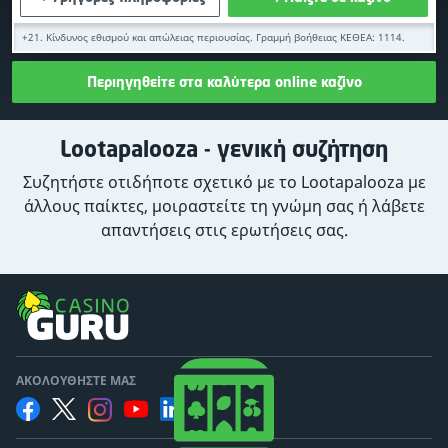
+21. Κίνδυνος εθισμού και απώλειας περιουσίας. Γραμμή βοήθειας ΚΕΘΕΑ: 1114.
Περιηγηθείτε στα καλύτερα online καζίνο
Lootapalooza - γενική συζήτηση
Συζητήστε οτιδήποτε σχετικό με το Lootapalooza με
άλλους παίκτες, μοιραστείτε τη γνώμη σας ή λάβετε
απαντήσεις στις ερωτήσεις σας.
ΑΚΟΛΟΥΘΉΣΤΕ ΜΑΣ