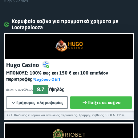
High 5 Games
Κορυφαία καζίνο για πραγματικά χρήματα με
Lootapalooza
Hugo Casino
ΜΠΌΝΟΥΣ:
100% έως και 150 €
και 100 επιπλέον
περιστροφές
*Ισχύουν Ο&Π
8.7
Υψηλός
Δείκτης ασφάλειας
Γρήγορες πληροφορίες
Παίξτε σε καζίνο
+21. Κίνδυνος εθισμού και απώλειας περιουσίας. Γραμμή βοήθειας ΚΕΘΕΑ: 1114.