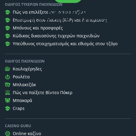
ΟΔΗΓΌΣ ΤΥΧΕΡΏΝ ΠΑΙΧΝΙΔΙΏΝ
Casino Guru
Πώς να επιλέξετε ένα online καζίνο
Θέλουμε να κατανοείτε τα τυχερά παιχνίδια.
Επιστροφή στον Παίκτη (RTP) και διακύμανση
Μπόνους και προσφορές
Κώδικας δικαιοσύνης τυχερών παιχνιδιών
Υπεύθυνος στοιχηματισμός και εθισμός στον τζόγο
ΟΔΗΓΌΣ ΠΑΙΧΝΙΔΙΏΝ
Κουλοχέρηδες
Ρουλέτα
Μπλακτζάκ
Πώς να παίξετε Βίντεο Πόκερ
Μπακαρά
Craps
CASINO GURU
Online καζίνο