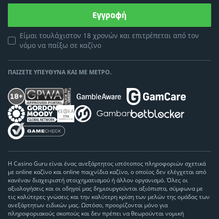
Εγγραφή
Είμαι τουλάχιστον 18 χρονών και επιτρέπεται από τον
νόμο να παίξω σε καζίνο
ΠΑΊΖΕΤΕ ΥΠΕΎΘΥΝΑ ΚΑΙ ΜΕ ΜΈΤΡΟ.
Η Casino Guru είναι ένας ανεξάρτητος ιστότοπος πληροφοριών σχετικά
με online καζίνο και online παιχνίδια καζίνο, ο οποίος δεν ελέγχεται από
κανέναν διαχειριστή στοιχηματισμού ή άλλον οργανισμό. Όλες οι
αξιολογήσεις και οι οδηγοί μας δημιουργούνται αξιόπιστα, σύμφωνα με
τις καλύτερες γνώσεις και την καλύτερη κρίση των μελών της ομάδας των
ανεξάρτητων ειδικών μας. Ωστόσο, προορίζονται μόνο για
πληροφοριακούς σκοπούς και δεν πρέπει να θεωρούνται νομική