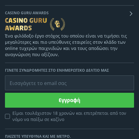
CASINO GURU AWARDS
Ένα φιλόδοξο έργο στόχος του οποίου είναι να τιμήσει τις
μεγαλύτερες και πιο υπεύθυνες εταιρείες στον κλάδο των
online τυχερών παιχνιδιών και να τους αποδώσει την
αναγνώριση που αξίζουν.
ΓΊΝΕΤΕ ΣΥΝΔΡΟΜΗΤΈΣ ΣΤΟ ΕΝΗΜΕΡΩΤΙΚΌ ΔΕΛΤΊΟ ΜΑΣ
Εισαγάγετε το email σας
Εγγραφή
Είμαι τουλάχιστον 18 χρονών και επιτρέπεται από τον
νόμο να παίξω σε καζίνο
ΠΑΊΖΕΤΕ ΥΠΕΎΘΥΝΑ ΚΑΙ ΜΕ ΜΈΤΡΟ.